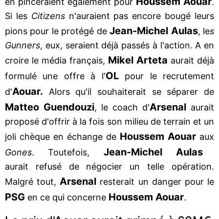
Houssem Aouar
en pinceraient également pour
.
Si les
Citizens
n'auraient pas encore bougé leurs
Jean-Michel Aulas
pions pour le protégé de
, le
s
Gunners
, eux, seraient déjà passés à l'action. A en
Mikel Arteta
croire le média français,
aurait déjà
OL
formulé une offre à l'
pour le recrutement
Aouar.
d'
Alors qu'il souhaiterait se séparer de
Matteo Guendouzi
Arsenal
, le coach d'
aurait
proposé d'offrir à la fois son milieu de terrain et un
Houssem Aouar
joli chèque en échange de
aux
Jean-Michel Aulas
Gones
. Toutefois,
aurait refusé de négocier un telle opération.
Arsenal
Malgré tout,
resterait un danger pour le
PSG
Houssem Aouar
en ce qui concerne
.