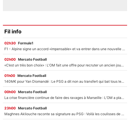
Fil info
02h30
Formule1
F1 - Alpine signe un accord «impensable» et va entrer dans une nouvelle dimension : Grande nouvelle pour Pierre Gasly !
02h00
Mercato Football
«C’est un très bon choix» : L'OM fait une offre pour recruter un ancien joueur du PSG... et c'est validé dans l'After Foot !
01h00
Mercato Football
140M€ pour Yan Diomandé : Le PSG a dit non au transfert qui bat tous les records sur le mercato
00h00
Mercato Football
La crise financière continue de faire des ravages à Marseille : L’OM a placé 12 joueurs sur le marché des transferts… et ça pourrait lui rapporter près de 100M€ !
23h00
Mercato Football
Maghnes Akliouche raconte sa signature au PSG : Voilà les coulisses de son transfert de rêve à 50M€