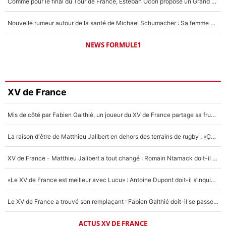
Comme pour le final du Tour de France, Esteban Ocon propose un Grand Prix de Formule 1 à Paris : «Autour de l’Arc de Triomphe, ce serait génial» !
Nouvelle rumeur autour de la santé de Michael Schumacher : Sa femme Corinna sort du silence
NEWS FORMULE1
XV de France
Mis de côté par Fabien Galthié, un joueur du XV de France partage sa frustration : «ils ne me l’ont pas dit tout de suite»
La raison d'être de Matthieu Jalibert en dehors des terrains de rugby : «Ça m'atteint autant que si tu touches à un membre de ma famille»
XV de France - Matthieu Jalibert a tout changé : Romain Ntamack doit-il s’inquiéter pour sa place à un an de la Coupe du monde ?
«Le XV de France est meilleur avec Lucu» : Antoine Dupont doit-il s’inquiéter pour sa place ?
Le XV de France a trouvé son remplaçant : Fabien Galthié doit-il se passer d'Antoine Dupont ?
ACTUS XV DE FRANCE