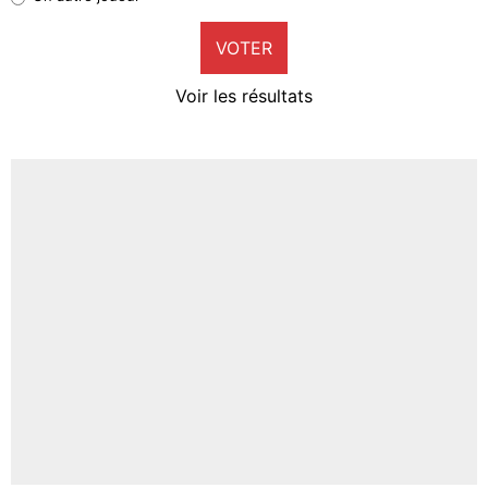
9%
VOTER
Neal Maupay
4%
Voir les résultats
Amine Harit
3%
Faris Moumbagna
5%
Un autre joueur
5%
1540 personnes ont participé aux votes.