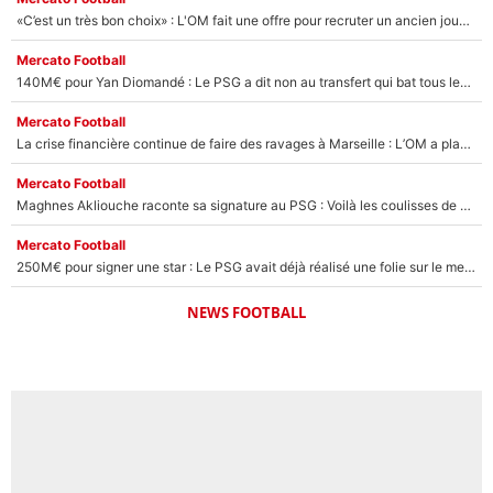
«C’est un très bon choix» : L'OM fait une offre pour recruter un ancien joueur du PSG... et c'est validé dans l'After Foot !
Mercato Football
140M€ pour Yan Diomandé : Le PSG a dit non au transfert qui bat tous les records sur le mercato
Mercato Football
La crise financière continue de faire des ravages à Marseille : L’OM a placé 12 joueurs sur le marché des transferts… et ça pourrait lui rapporter près de 100M€ !
Mercato Football
Maghnes Akliouche raconte sa signature au PSG : Voilà les coulisses de son transfert de rêve à 50M€
Mercato Football
250M€ pour signer une star : Le PSG avait déjà réalisé une folie sur le mercato bien avant Neymar !
NEWS FOOTBALL