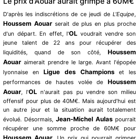
Le prix d'Aouar aurait grimpé à 60M€
D'après les indiscrétions de ce jeudi de
L'Equipe
,
Houssem Aouar
serait de plus en plus proche
OL
d'un départ. En effet, l'
voudrait vendre son
jeune talent de 22 ans pour récupérer des
Houssem
liquidités, quand de son côté,
Aouar
aimerait prendre le large. Avant l'épopée
Ligue des Champions
lyonnaise en
et les
Houssem
performances de hautes volée de
Aouar
OL
, l'
n'aurait pas pu vendre son milieu
offensif pour plus de 40M€. Mais aujourd'hui est
un autre jour et la situation aurait totalement
Jean-Michel Aulas
évolué. Désormais,
pourrait
récupérer une somme proche de 60M€ pour
Houssem Aouar
. Un prix qui pourrait grimper