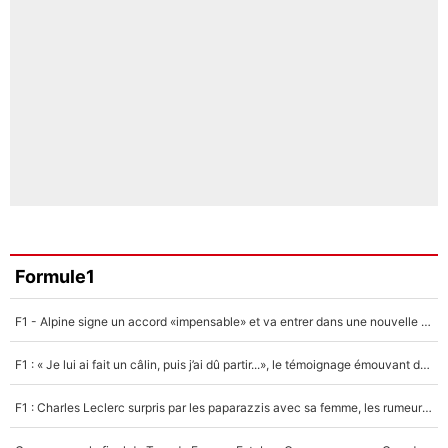
Formule1
F1 - Alpine signe un accord «impensable» et va entrer dans une nouvelle dimension : Grande nouvelle pour Pierre Gasly !
F1 : « Je lui ai fait un câlin, puis j’ai dû partir...», le témoignage émouvant de Max Verstappen sur sa fille
F1 : Charles Leclerc surpris par les paparazzis avec sa femme, les rumeurs étaient vraies !