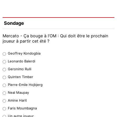
Sondage
Mercato - Ça bouge à l’OM : Qui doit être le prochain
joueur à partir cet été ?
Geoffrey Kondogbia
Geoffrey Kondogbia
38%
Leonardo Balerdi
Leonardo Balerdi
Geronimo Rulli
32%
Quinten Timber
Geronimo Rulli
Pierre-Emile Hojbjerg
5%
Neal Maupay
Quinten Timber
Amine Harit
1%
Faris Moumbagna
Pierre-Emile Hojbjerg
Un autre joueur