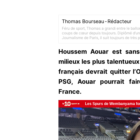
Thomas Bourseau
-
Rédacteur
Féru de sport, Thomas a grandi entre le ballo
coups de cœur depuis toujours. Diplômé d’un 
Journalisme de Paris, il suit toujours de très
Houssem Aouar est sans 
milieux les plus talentueux
français devrait quitter l’
PSG, Aouar pourrait fa
France.