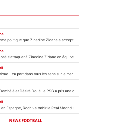
ce
Voilà le seul homme politique que Zinedine Zidane a accepté dans son entourage : «Je garde un très bon souvenir de lui»
ce
Franck Ribéry a osé s'attaquer à Zinedine Zidane en équipe de France : «Je n'aurais jamais fait ça»
ll
Medina, Rulli, Paixao... ça part dans tous les sens sur le mercato de l'OM : Frank McCourt va enfin récupérer l'argent qu'il attend ?
Sans Ousmane Dembélé et Désiré Doué, le PSG a pris une correction face à Majorque : Luis Enrique attend avec impatience des renforts !
ll
Coup de théâtre en Espagne, Rodri va trahir le Real Madrid : Le Ballon d'Or a choisi de signer au FC Barcelone !
NEWS FOOTBALL