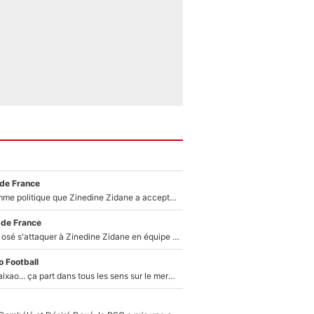
 de France
Voilà le seul homme politique que Zinedine Zidane a accepté dans son entourage : «Je garde un très bon souvenir de lui»
 de France
Franck Ribéry a osé s'attaquer à Zinedine Zidane en équipe de France : «Je n'aurais jamais fait ça»
 Football
Medina, Rulli, Paixao... ça part dans tous les sens sur le mercato de l'OM : Frank McCourt va enfin récupérer l'argent qu'il attend ?