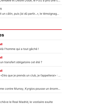
Sans Ousmane Dembélé et Désiré Doué, le PSG a pris une correction face à Majorque : Luis Enrique attend avec impatience des renforts !
e1
F1 : « Je lui ai fait un câlin, puis j’ai dû partir...», le témoignage émouvant de Max Verstappen sur sa fille
es
ll
ilà l'homme qui a tout gâché !
ll
n transfert obligatoire cet été ?
ll
Mercato - OM - «Dès que je prends un club, je t’appellerai» : La promesse de Marcelino au moment de claquer la porte
Victime de racisme contre Murray, Kyrgios pousse un énorme coup de gueule !
hève le Real Madrid, le vestiaire exulte