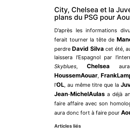
City, Chelsea et la Juv
plans du PSG pour Aou
D’après les informations di
Man
ferait tourner la tête de
David Silva
perdre
cet été, au
laissera l’Espagnol par l’inte
Chelsea
Skyblues
,
aurai
Houssem
Aouar
Frank
Lam
,
OL
Ju
l’
, au même titre que la
Jean
Michel
Aulas
-
a déjà an
faire affaire avec son homolo
Ao
aura donc fort à faire pour
Articles liés