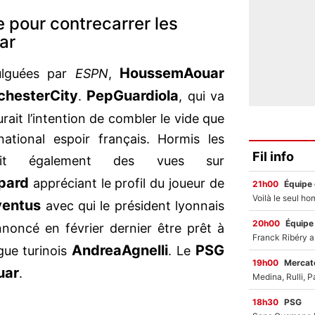
e pour contrecarrer les
ar
Houssem
Aouar
vulguées par
ESPN
,
chester
City
Pep
Guardiola
.
, qui va
rait l’intention de combler le vide que
rnational espoir français. Hormis les
Fil info
t également des vues sur
pard
appréciant le profil du joueur de
21h00
Équipe
ventus
avec qui le président lyonnais
20h00
Équipe
noncé en février dernier être prêt à
Andrea
Agnelli
PSG
gue turinois
. Le
19h00
Mercato
uar
.
18h30
PSG