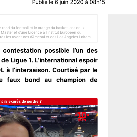
Publié le 6 juin 2020 à 08h15
n rond du football et le orange du basket, ses deux
Master et d’une Licence à l’Institut Européen du
 près les aventures d’Arsenal et des Los Angeles Lakers.
contestation possible l’un des
 de Ligue 1. L’international espoir
OL à l’intersaison. Courtisé par le
ire faux bond au champion de