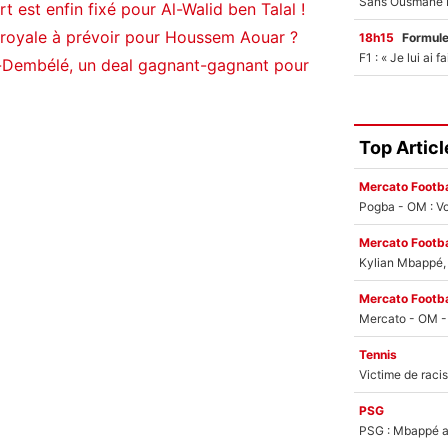
 est enfin fixé pour Al-Walid ben Talal !
 royale à prévoir pour Houssem Aouar ?
18h15
Formul
-Dembélé, un deal gagnant-gagnant pour
Top Articl
Mercato Footba
Pogba - OM : Vo
Mercato Footba
Kylian Mbappé, u
Mercato Footba
Tennis
PSG
PSG : Mbappé ac