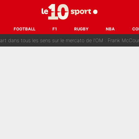
ue que Zinedine Zidane a accepté dans son entourage : «Je g
uer à Zinedine Zidane en équipe de France : «Je n'aurais jam
FOOTBALL
F1
RUGBY
NBA
CO
rt dans tous les sens sur le mercato de l'OM : Frank McCourt va enf
 Doué, le PSG a pris une correction face à Majorque : Luis Enrique a
, puis j’ai dû partir...», le témoignage émouvant de Max Verstapp