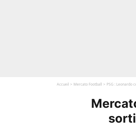
Accueil
Mercato Football
PSG : Leonardo co
Mercato
sort