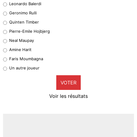
Leonardo Balerdi
Leonardo Balerdi
Geronimo Rulli
32%
Quinten Timber
Geronimo Rulli
Pierre-Emile Hojbjerg
5%
Neal Maupay
Quinten Timber
Amine Harit
1%
Faris Moumbagna
Pierre-Emile Hojbjerg
Un autre joueur
9%
VOTER
Neal Maupay
4%
Voir les résultats
Amine Harit
3%
Faris Moumbagna
5%