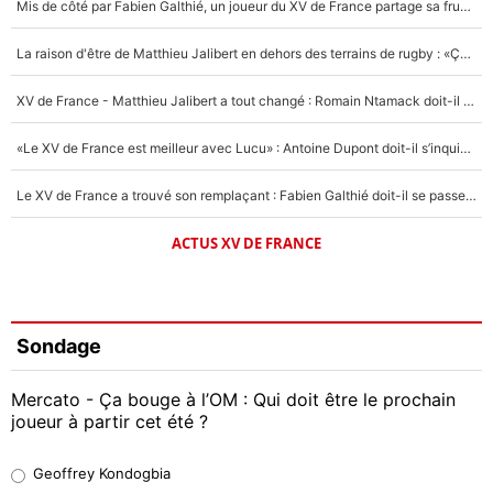
Mis de côté par Fabien Galthié, un joueur du XV de France partage sa frustration : «ils ne me l’ont pas dit tout de suite»
La raison d'être de Matthieu Jalibert en dehors des terrains de rugby : «Ça m'atteint autant que si tu touches à un membre de ma famille»
XV de France - Matthieu Jalibert a tout changé : Romain Ntamack doit-il s’inquiéter pour sa place à un an de la Coupe du monde ?
«Le XV de France est meilleur avec Lucu» : Antoine Dupont doit-il s’inquiéter pour sa place ?
Le XV de France a trouvé son remplaçant : Fabien Galthié doit-il se passer d'Antoine Dupont ?
ACTUS XV DE FRANCE
Sondage
Mercato - Ça bouge à l’OM : Qui doit être le prochain
joueur à partir cet été ?
Geoffrey Kondogbia
Geoffrey Kondogbia
38%