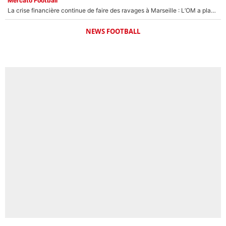
Mercato Football
La crise financière continue de faire des ravages à Marseille : L’OM a placé 12 joueurs sur le marché des transferts… et ça pourrait lui rapporter près de 100M€ !
NEWS FOOTBALL