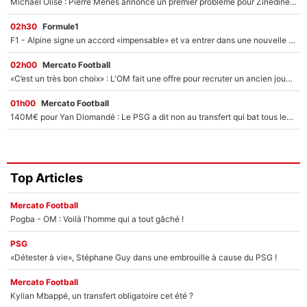
Michael Olise : Pierre Ménès annonce un premier problème pour Zinedine Zidane en équipe de France
02h30
Formule1
F1 - Alpine signe un accord «impensable» et va entrer dans une nouvelle dimension : Grande nouvelle pour Pierre Gasly !
02h00
Mercato Football
«C’est un très bon choix» : L'OM fait une offre pour recruter un ancien joueur du PSG... et c'est validé dans l'After Foot !
01h00
Mercato Football
140M€ pour Yan Diomandé : Le PSG a dit non au transfert qui bat tous les records sur le mercato
Top Articles
Mercato Football
Pogba - OM : Voilà l'homme qui a tout gâché !
PSG
«Détester à vie», Stéphane Guy dans une embrouille à cause du PSG !
Mercato Football
Kylian Mbappé, un transfert obligatoire cet été ?