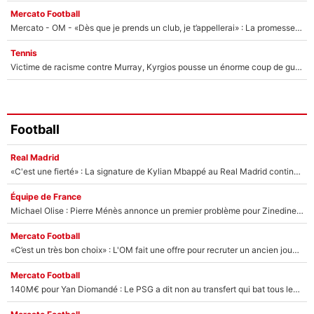
Mercato Football
Mercato - OM - «Dès que je prends un club, je t’appellerai» : La promesse de Marcelino au moment de claquer la porte
Tennis
Victime de racisme contre Murray, Kyrgios pousse un énorme coup de gueule !
Football
Real Madrid
«C'est une fierté» : La signature de Kylian Mbappé au Real Madrid continue de régaler l'Espagne
Équipe de France
Michael Olise : Pierre Ménès annonce un premier problème pour Zinedine Zidane en équipe de France
Mercato Football
«C’est un très bon choix» : L'OM fait une offre pour recruter un ancien joueur du PSG... et c'est validé dans l'After Foot !
Mercato Football
140M€ pour Yan Diomandé : Le PSG a dit non au transfert qui bat tous les records sur le mercato