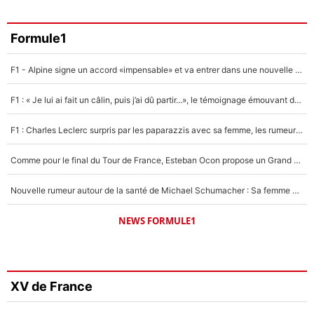
Formule1
F1 - Alpine signe un accord «impensable» et va entrer dans une nouvelle dimension : Grande nouvelle pour Pierre Gasly !
F1 : « Je lui ai fait un câlin, puis j’ai dû partir...», le témoignage émouvant de Max Verstappen sur sa fille
F1 : Charles Leclerc surpris par les paparazzis avec sa femme, les rumeurs étaient vraies !
Comme pour le final du Tour de France, Esteban Ocon propose un Grand Prix de Formule 1 à Paris : «Autour de l’Arc de Triomphe, ce serait génial» !
Nouvelle rumeur autour de la santé de Michael Schumacher : Sa femme Corinna sort du silence
NEWS FORMULE1
XV de France