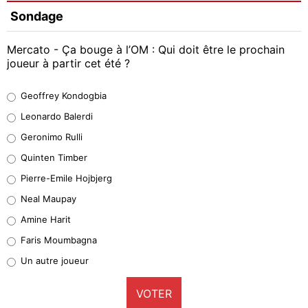
Sondage
Mercato - Ça bouge à l’OM : Qui doit être le prochain
joueur à partir cet été ?
Geoffrey Kondogbia
Geoffrey Kondogbia
38%
Leonardo Balerdi
Leonardo Balerdi
Geronimo Rulli
32%
Quinten Timber
Geronimo Rulli
Pierre-Emile Hojbjerg
4%
Neal Maupay
Quinten Timber
Amine Harit
1%
Faris Moumbagna
Pierre-Emile Hojbjerg
Un autre joueur
9%
VOTER
Neal Maupay