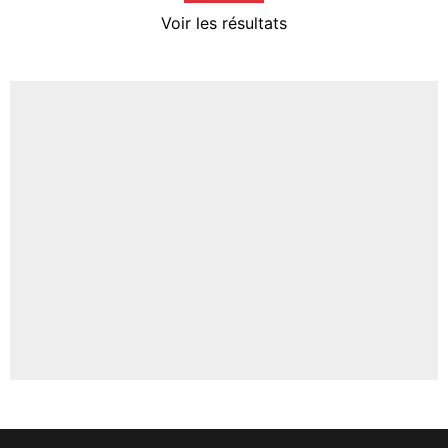
4%
Voir les résultats
Amine Harit
3%
Faris Moumbagna
5%
Un autre joueur
5%
1483 personnes ont participé aux votes.