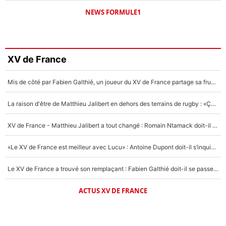
NEWS FORMULE1
XV de France
Mis de côté par Fabien Galthié, un joueur du XV de France partage sa frustration : «ils ne me l’ont pas dit tout de suite»
La raison d'être de Matthieu Jalibert en dehors des terrains de rugby : «Ça m'atteint autant que si tu touches à un membre de ma famille»
XV de France - Matthieu Jalibert a tout changé : Romain Ntamack doit-il s’inquiéter pour sa place à un an de la Coupe du monde ?
«Le XV de France est meilleur avec Lucu» : Antoine Dupont doit-il s’inquiéter pour sa place ?
Le XV de France a trouvé son remplaçant : Fabien Galthié doit-il se passer d'Antoine Dupont ?
ACTUS XV DE FRANCE