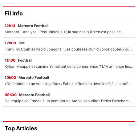
Fil info
12h14
Mercato Football
Mercato - Analyse : Real-Vinicius Jr, la surprise qui n'en est pas une...
12h00
OM
Frank McCourt et Pablo Longoria : Les coulisses d’un divorce coûteux qui ruine l’OM à petit feu…
11h00
Football
Kylian Mbappé et Lamine Yamal ont de la concurrence ? L’IA annonce les 5 joueurs qui vont dominer le football dans les années à venir !
10h00
Mercato Football
«On l’achète et on vous le prête» : Fabrizio Romano dévoile déjà la stratégie du PSG avec le transfert de Zion Suzuki !
09h30
Mercato Football
De l’équipe de France à un pont d’or en Arabie saoudite : Didier Deschamps a donné sa réponse !
Top Articles