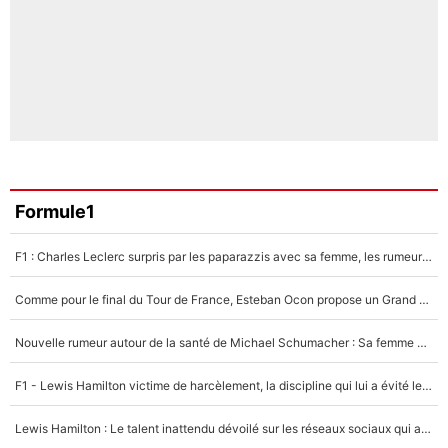
Formule1
F1 : Charles Leclerc surpris par les paparazzis avec sa femme, les rumeurs étaient vraies !
Comme pour le final du Tour de France, Esteban Ocon propose un Grand Prix de Formule 1 à Paris : «Autour de l’Arc de Triomphe, ce serait génial» !
Nouvelle rumeur autour de la santé de Michael Schumacher : Sa femme Corinna sort du silence
F1 - Lewis Hamilton victime de harcèlement, la discipline qui lui a évité le pire : «J'aurais probablement mal tourné»
Lewis Hamilton : Le talent inattendu dévoilé sur les réseaux sociaux qui a impressionné Kim Kardashian pendant leurs vacances en amoureux !