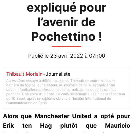
expliqué pour
l’avenir de
Pochettino !
Publié le 23 avril 2022 à 07h00
Thibault Morlain
-
Journaliste
Après s’être essayé à différents sports, Thibault se tourne vers une
carrière de footballeur amateur. Au moment de faire un choix entre
devenir footballeur professionnel et journaliste, les qualités ont fait
pencher la balance d’un côté. Le voilà désormais au sein de la rédaction
du 10 Sport, après un diplôme obtenu à l’Institut International de
Communication de Paris.
Alors que Manchester United a opté pour
Erik ten Hag plutôt que Mauricio