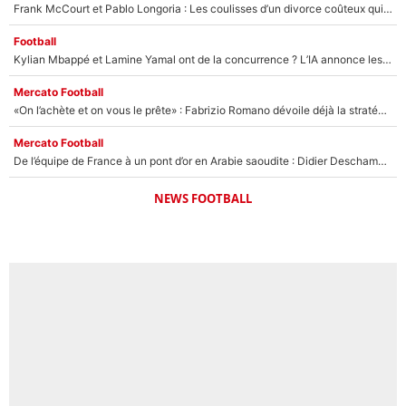
Frank McCourt et Pablo Longoria : Les coulisses d’un divorce coûteux qui ruine l’OM à petit feu…
Football
Kylian Mbappé et Lamine Yamal ont de la concurrence ? L’IA annonce les 5 joueurs qui vont dominer le football dans les années à venir !
Mercato Football
«On l’achète et on vous le prête» : Fabrizio Romano dévoile déjà la stratégie du PSG avec le transfert de Zion Suzuki !
Mercato Football
De l’équipe de France à un pont d’or en Arabie saoudite : Didier Deschamps a donné sa réponse !
NEWS FOOTBALL