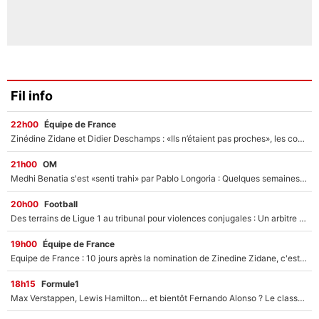
Fil info
22h00
Équipe de France
Zinédine Zidane et Didier Deschamps : «Ils n’étaient pas proches», les confidences d’un membre de l’équipe de France 1998 sur leur relation spéciale
21h00
OM
Medhi Benatia s'est «senti trahi» par Pablo Longoria : Quelques semaines après son départ, l'ancien directeur de football de l'OM règle ses comptes
20h00
Football
Des terrains de Ligue 1 au tribunal pour violences conjugales : Un arbitre français encourt une peine de 18 mois de prison !
19h00
Équipe de France
Equipe de France : 10 jours après la nomination de Zinedine Zidane, c'est au tour de son fils de prendre un nouveau départ !
18h15
Formule1
Max Verstappen, Lewis Hamilton… et bientôt Fernando Alonso ? Le classement des pilotes les mieux payés en Formule 1 risque de changer !