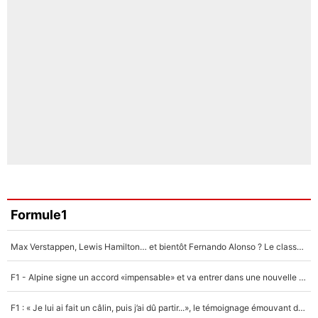
Formule1
Max Verstappen, Lewis Hamilton… et bientôt Fernando Alonso ? Le classement des pilotes les mieux payés en Formule 1 risque de changer !
F1 - Alpine signe un accord «impensable» et va entrer dans une nouvelle dimension : Grande nouvelle pour Pierre Gasly !
F1 : « Je lui ai fait un câlin, puis j’ai dû partir...», le témoignage émouvant de Max Verstappen sur sa fille