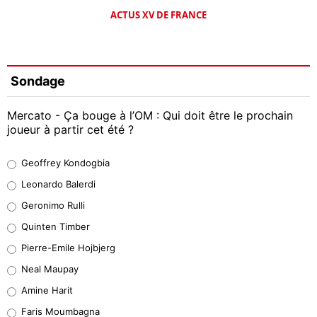
ACTUS XV DE FRANCE
Sondage
Mercato - Ça bouge à l’OM : Qui doit être le prochain
joueur à partir cet été ?
Geoffrey Kondogbia
Geoffrey Kondogbia
38%
Leonardo Balerdi
Leonardo Balerdi
Geronimo Rulli
32%
Quinten Timber
Geronimo Rulli
Pierre-Emile Hojbjerg
5%
Neal Maupay
Quinten Timber
Amine Harit
1%
Faris Moumbagna