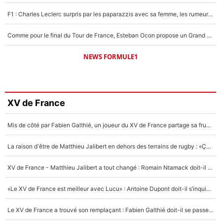
F1 : Charles Leclerc surpris par les paparazzis avec sa femme, les rumeurs étaient vraies !
Comme pour le final du Tour de France, Esteban Ocon propose un Grand Prix de Formule 1 à Paris : «Autour de l’Arc de Triomphe, ce serait génial» !
NEWS FORMULE1
XV de France
Mis de côté par Fabien Galthié, un joueur du XV de France partage sa frustration : «ils ne me l’ont pas dit tout de suite»
La raison d'être de Matthieu Jalibert en dehors des terrains de rugby : «Ça m'atteint autant que si tu touches à un membre de ma famille»
XV de France - Matthieu Jalibert a tout changé : Romain Ntamack doit-il s’inquiéter pour sa place à un an de la Coupe du monde ?
«Le XV de France est meilleur avec Lucu» : Antoine Dupont doit-il s’inquiéter pour sa place ?
Le XV de France a trouvé son remplaçant : Fabien Galthié doit-il se passer d'Antoine Dupont ?