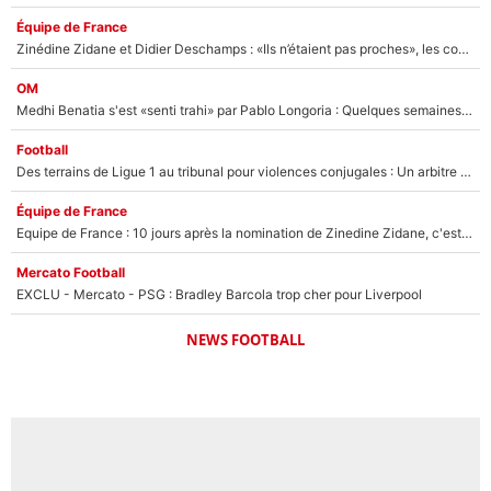
Équipe de France
Zinédine Zidane et Didier Deschamps : «Ils n’étaient pas proches», les confidences d’un membre de l’équipe de France 1998 sur leur relation spéciale
OM
Medhi Benatia s'est «senti trahi» par Pablo Longoria : Quelques semaines après son départ, l'ancien directeur de football de l'OM règle ses comptes
Football
Des terrains de Ligue 1 au tribunal pour violences conjugales : Un arbitre français encourt une peine de 18 mois de prison !
Équipe de France
Equipe de France : 10 jours après la nomination de Zinedine Zidane, c'est au tour de son fils de prendre un nouveau départ !
Mercato Football
EXCLU - Mercato - PSG : Bradley Barcola trop cher pour Liverpool
NEWS FOOTBALL