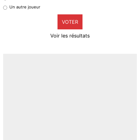
Pierre-Emile Hojbjerg
Un autre joueur
9%
VOTER
Neal Maupay
4%
Voir les résultats
Amine Harit
3%
Faris Moumbagna
4%
Un autre joueur
5%
1615 personnes ont participé aux votes.