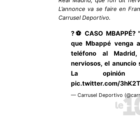
Real Madrid, que l’on dit ne
L’annonce va se faire en Fran
Carrusel Deportivo.
?⚽ CASO MBAPPÉ?️ "
que Mbappé venga al
teléfono al Madrid
nerviosos, el anuncio 
La opinión 
pic.twitter.com/3hK2
— Carrusel Deportivo (@car