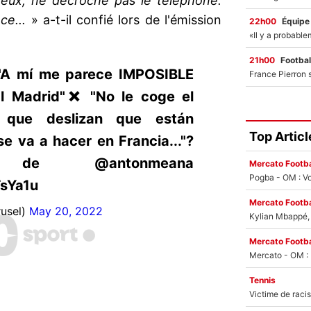
rveux, ne décroche pas le téléphone.
ce...
» a-t-il confié lors de l'émission
22h00
Équipe
21h00
Footbal
A mí me parece IMPOSIBLE
 Madrid"❌ "No le coge el
, que deslizan que están
Top Articl
se va a hacer en Francia..."?
de @antonmeana
Mercato Footba
Pogba - OM : Vo
TsYa1u
Mercato Footba
rusel)
May 20, 2022
Kylian Mbappé, u
Mercato Footba
Tennis