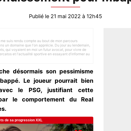
Publié le 21 mai 2022 à 12h45
 je me suis rendu compte au bout de mon parcours
 dans un domaine que l'on apprécie. Du jour au lendemain,
nts, qui voyaient en moi un futur avocat, pour vivre de
ercatos et l'actualité sportive en essayant d'informer au
iche désormais son pessimisme
bappé. Le joueur pourrait bien
avec le PSG, justifiant cette
par le comportement du Real
es.