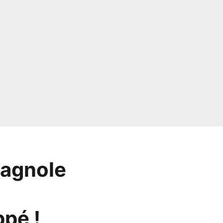
pagnole
pé !