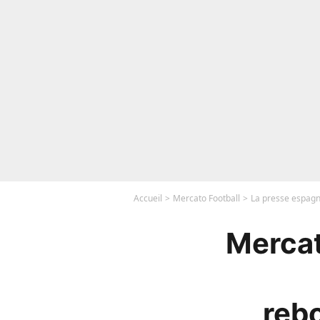
Accueil
Mercato Football
La presse espagn
Mercat
reb