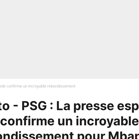
ole confirme un incroyable rebondissement
o - PSG : La presse es
confirme un incroyable
ondissement pour Mbap