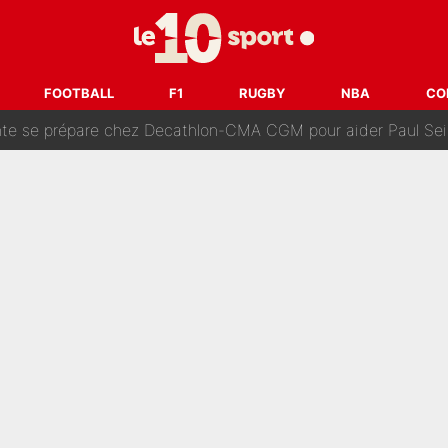
 autre chroniqueur de L’EQUIPE du Soir : «Pendant un moment, je ne les 
enesio à l'OM, un ancien international français va finalemen
FOOTBALL
F1
RUGBY
NBA
CO
te se prépare chez Decathlon-CMA CGM pour aider Paul Seixas
e changer des choses» : Les premiers changements de Zinedine Zidan
e L'EQUIPE : La date de son retour dans L'EQUIPE de Choc est 