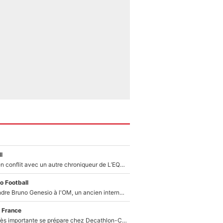
l
Johan Micoud en conflit avec un autre chroniqueur de L’EQUIPE du Soir : «Pendant un moment, je ne les ai pas remis ensemble dans l'émission»
o Football
Proche de rejoindre Bruno Genesio à l'OM, un ancien international français va finalement débarquer... sur RMC !
 France
Une signature très importante se prépare chez Decathlon-CMA CGM pour aider Paul Seixas à gagner le Tour de France 2027