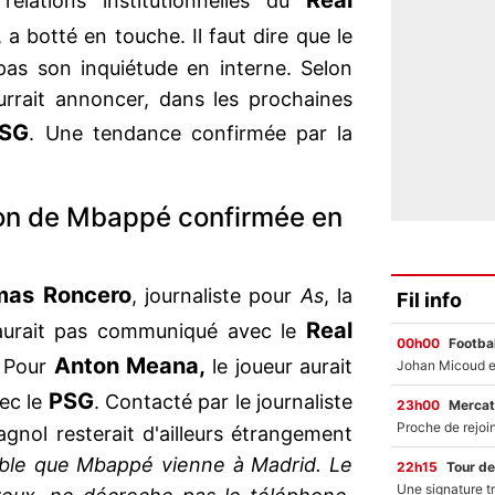
Real
relations institutionnelles du
, a botté en touche. Il faut dire que le
as son inquiétude en interne. Selon
urrait annoncer, dans les prochaines
SG
. Une tendance confirmée par la
ion de Mbappé confirmée en
mas Roncero
, journaliste pour
As
, la
Fil info
Real
urait pas communiqué avec le
00h00
Footbal
Anton Meana,
 Pour
le joueur aurait
PSG
vec le
. Contacté par le journaliste
23h00
Mercat
agnol resterait d'ailleurs étrangement
ible que Mbappé vienne à Madrid. Le
22h15
Tour de