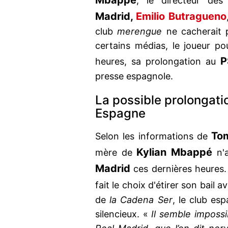
Mbappé
, le directeur des 
Madrid,
Emilio Butragueno
club
merengue
ne cacherait p
certains médias, le joueur po
P
heures, sa prolongation au
presse espagnole.
La possible prolongat
Espagne
To
Selon les informations de
Kylian Mbappé
mère de
n'a
Madrid
ces dernières heures.
fait le choix d'étirer son bail a
de
la Cadena Ser
, le club esp
silencieux. «
Il semble imposs