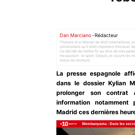
Dan Marciano
-
Rédacteur
Titulaire d'un Master de droit international,
universitaire qu'il était important d'évoluer
j'ai décidé de mettre fin au rêve de mes pare
ma passion : le sport. Depuis, je couvre les m
mieux les lecteurs.
La presse espagnole aff
dans le dossier Kylian M
prolonger son contrat 
information notamment 
Madrid ces dernières heur