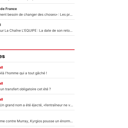
 de France
«Il y a probablement besoin de changer des choses» : Les premiers changements de Zinedine Zidane en équipe de France sont révélés ?
l
France Pierron sur La Chaîne L'EQUIPE : La date de son retour dans L'EQUIPE de Choc est connue... et c'était très attendu
es
ll
ilà l'homme qui a tout gâché !
ll
n transfert obligatoire cet été ?
ll
Mercato - OM : Un grand nom a été éjecté, «l’entraîneur ne voulait pas me conserver»
Victime de racisme contre Murray, Kyrgios pousse un énorme coup de gueule !