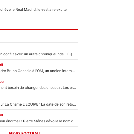
hève le Real Madrid, le vestiaire exulte
Johan Micoud en conflit avec un autre chroniqueur de L’EQUIPE du Soir : «Pendant un moment, je ne les ai pas remis ensemble dans l'émission»
ll
Proche de rejoindre Bruno Genesio à l'OM, un ancien international français va finalement débarquer... sur RMC !
ce
«Il y a probablement besoin de changer des choses» : Les premiers changements de Zinedine Zidane en équipe de France sont révélés ?
France Pierron sur La Chaîne L'EQUIPE : La date de son retour dans L'EQUIPE de Choc est connue... et c'était très attendu
ll
«Il a fait une saison énorme» : Pierre Ménès dévoile le nom du joueur que l’OM devait absolument recruter cet été, l’IA valide la piste !
NEWS FOOTBALL