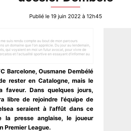
Publié le 19 juin 2022 à 12h45
 je me suis rendu compte au bout de mon parcours
 dans un domaine que l'on apprécie. Du jour au lendemain,
nts, qui voyaient en moi un futur avocat, pour vivre de
ercatos et l'actualité sportive en essayant d'informer au
e FC Barcelone, Ousmane Dembélé
e rester en Catalogne, mais le
 faveur. Dans quelques jours,
ra libre de rejoindre l'équipe de
lsea seraient à l'affût dans ce
e la presse anglaise, le joueur
en Premier League.