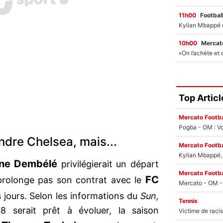
11h00
Footbal
10h00
Mercato
Top Articl
Mercato Footba
Pogba - OM : Vo
ndre Chelsea, mais...
Mercato Footba
Kylian Mbappé, u
ne Dembélé
privilégierait un départ
Mercato Footba
FC
 prolonge pas son contrat avec le
 jours. Selon les informations du
Sun,
Tennis
serait prêt à évoluer, la saison