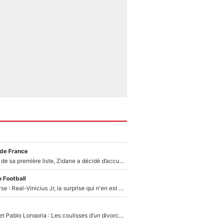
 de France
Avant l’annonce de sa première liste, Zidane a décidé d’accueillir une nouvelle tête en équipe de France
 Football
Mercato - Analyse : Real-Vinicius Jr, la surprise qui n'en est pas une...
Frank McCourt et Pablo Longoria : Les coulisses d’un divorce coûteux qui ruine l’OM à petit feu…