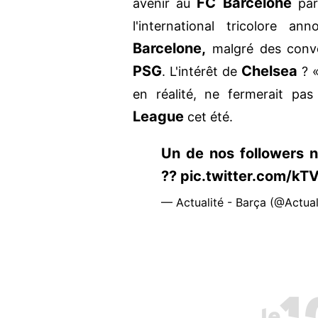
FC Barcelone
avenir au
par 
l'international tricolore a
Barcelone,
malgré des convo
PSG
Chelsea
. L'intérêt de
? 
en réalité, ne fermerait p
League
cet été.
Un de nos followers 
?? pic.twitter.com/k
— Actualité - Barça (@Actua