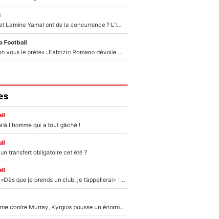
l
Kylian Mbappé et Lamine Yamal ont de la concurrence ? L’IA annonce les 5 joueurs qui vont dominer le football dans les années à venir !
 Football
«On l’achète et on vous le prête» : Fabrizio Romano dévoile déjà la stratégie du PSG avec le transfert de Zion Suzuki !
es
ll
ilà l'homme qui a tout gâché !
ll
n transfert obligatoire cet été ?
ll
Mercato - OM - «Dès que je prends un club, je t’appellerai» : La promesse de Marcelino au moment de claquer la porte
Victime de racisme contre Murray, Kyrgios pousse un énorme coup de gueule !