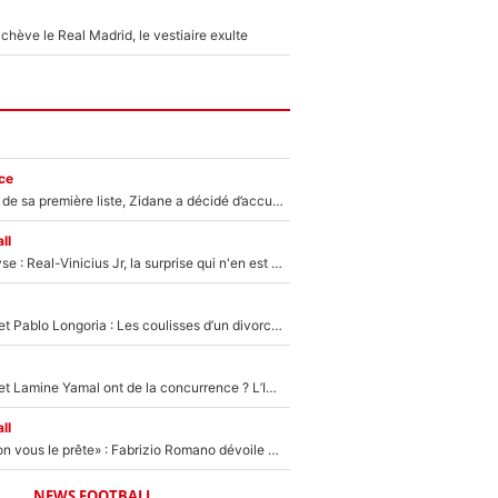
hève le Real Madrid, le vestiaire exulte
ce
Avant l’annonce de sa première liste, Zidane a décidé d’accueillir une nouvelle tête en équipe de France
ll
Mercato - Analyse : Real-Vinicius Jr, la surprise qui n'en est pas une...
Frank McCourt et Pablo Longoria : Les coulisses d’un divorce coûteux qui ruine l’OM à petit feu…
Kylian Mbappé et Lamine Yamal ont de la concurrence ? L’IA annonce les 5 joueurs qui vont dominer le football dans les années à venir !
ll
«On l’achète et on vous le prête» : Fabrizio Romano dévoile déjà la stratégie du PSG avec le transfert de Zion Suzuki !
NEWS FOOTBALL