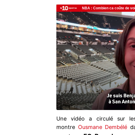
Une vidéo a circulé sur le
montre
Ousmane Dembélé
da