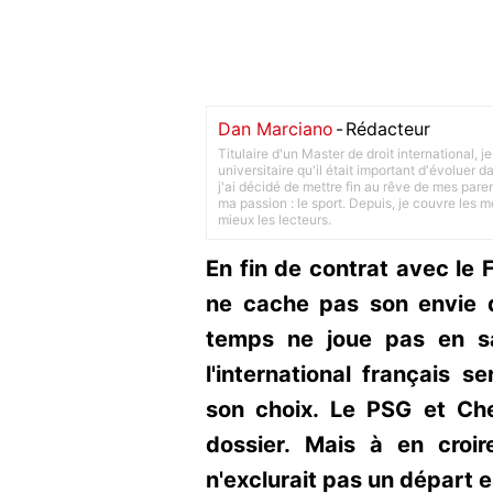
Dan Marciano
-
Rédacteur
Titulaire d'un Master de droit international,
universitaire qu'il était important d'évoluer
j'ai décidé de mettre fin au rêve de mes pare
ma passion : le sport. Depuis, je couvre les m
mieux les lecteurs.
En fin de contrat avec l
ne cache pas son envie d
temps ne joue pas en sa
l'international français se
son choix. Le PSG et Che
dossier. Mais à en croir
n'exclurait pas un départ 