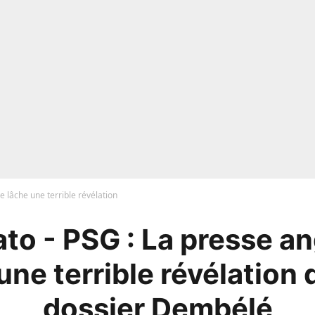
e lâche une terrible révélation
to - PSG : La presse an
une terrible révélation 
dossier Dembélé