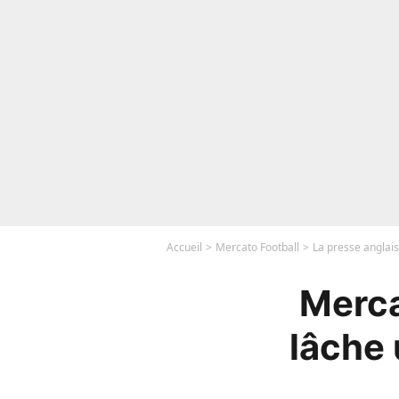
Accueil
Mercato Football
La presse anglais
Merca
lâche 