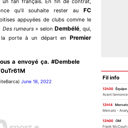
un fan français. En fin de contrat,
FC
nnonce qu'il souhaite rester au
itises appuyées de clubs comme le
Dembélé
«
Des rumeurs
» selon
, qui,
Premier
as la porte à un départ en
nous a envoyé ça. #Dembele
TV0uTr61M
Fil info
liteBarca)
June 18, 2022
12h30
Équipe
12h14
Mercato
12h00
OM