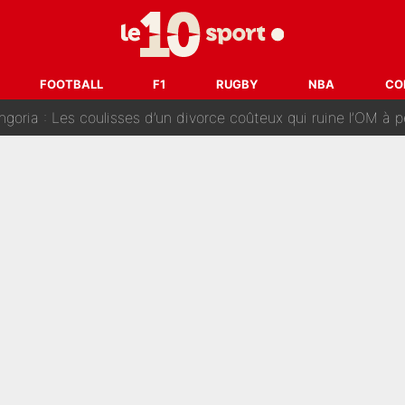
ère liste, Zidane a décidé d’accueillir une nouvelle tête en 
cius Jr, la surprise qui n'en est pas une...
FOOTBALL
F1
RUGBY
NBA
CO
oria : Les coulisses d’un divorce coûteux qui ruine l’OM à p
nt de la concurrence ? L’IA annonce les 5 joueurs qui vont dominer 
prête» : Fabrizio Romano dévoile déjà la stratégie du PSG avec