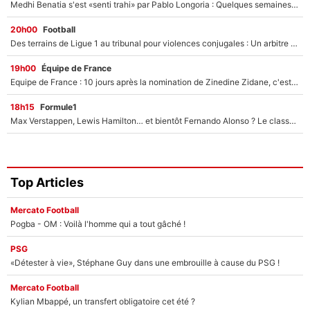
Medhi Benatia s'est «senti trahi» par Pablo Longoria : Quelques semaines après son départ, l'ancien directeur de football de l'OM règle ses comptes
20h00
Football
Des terrains de Ligue 1 au tribunal pour violences conjugales : Un arbitre français encourt une peine de 18 mois de prison !
19h00
Équipe de France
Equipe de France : 10 jours après la nomination de Zinedine Zidane, c'est au tour de son fils de prendre un nouveau départ !
18h15
Formule1
Max Verstappen, Lewis Hamilton… et bientôt Fernando Alonso ? Le classement des pilotes les mieux payés en Formule 1 risque de changer !
Top Articles
Mercato Football
Pogba - OM : Voilà l'homme qui a tout gâché !
PSG
«Détester à vie», Stéphane Guy dans une embrouille à cause du PSG !
Mercato Football
Kylian Mbappé, un transfert obligatoire cet été ?