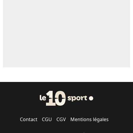
Un autre joueur
5%
1615 personnes ont participé aux votes.
Contact
CGU
CGV
Mentions légales