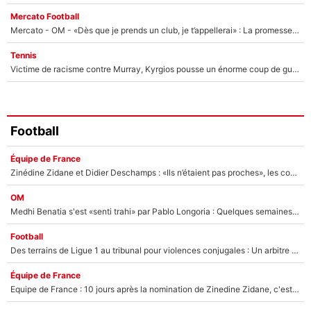
Mercato Football
Mercato - OM - «Dès que je prends un club, je t’appellerai» : La promesse de Marcelino au moment de claquer la porte
Tennis
Victime de racisme contre Murray, Kyrgios pousse un énorme coup de gueule !
Football
Équipe de France
Zinédine Zidane et Didier Deschamps : «Ils n’étaient pas proches», les confidences d’un membre de l’équipe de France 1998 sur leur relation spéciale
OM
Medhi Benatia s'est «senti trahi» par Pablo Longoria : Quelques semaines après son départ, l'ancien directeur de football de l'OM règle ses comptes
Football
Des terrains de Ligue 1 au tribunal pour violences conjugales : Un arbitre français encourt une peine de 18 mois de prison !
Équipe de France
Equipe de France : 10 jours après la nomination de Zinedine Zidane, c'est au tour de son fils de prendre un nouveau départ !