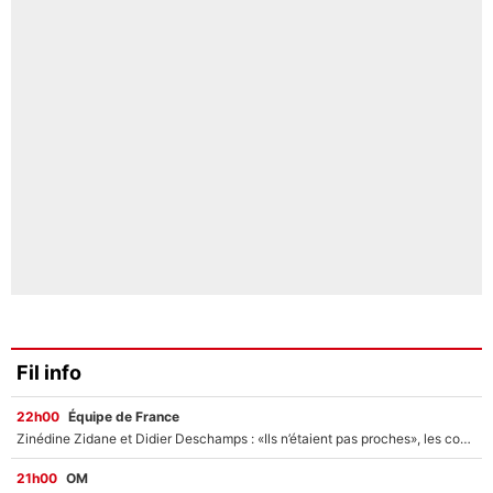
Fil info
22h00
Équipe de France
Zinédine Zidane et Didier Deschamps : «Ils n’étaient pas proches», les confidences d’un membre de l’équipe de France 1998 sur leur relation spéciale
21h00
OM