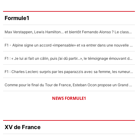
Formule1
Max Verstappen, Lewis Hamilton… et bientôt Fernando Alonso ? Le classement des pilotes les mieux payés en Formule 1 risque de changer !
F1 - Alpine signe un accord «impensable» et va entrer dans une nouvelle dimension : Grande nouvelle pour Pierre Gasly !
F1 : « Je lui ai fait un câlin, puis j’ai dû partir...», le témoignage émouvant de Max Verstappen sur sa fille
F1 : Charles Leclerc surpris par les paparazzis avec sa femme, les rumeurs étaient vraies !
Comme pour le final du Tour de France, Esteban Ocon propose un Grand Prix de Formule 1 à Paris : «Autour de l’Arc de Triomphe, ce serait génial» !
NEWS FORMULE1
XV de France