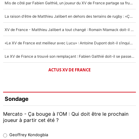
Mis de côté par Fabien Galthié, un joueur du XV de France partage sa frustration : «ils ne me l’ont pas dit tout de suite»
La raison d'être de Matthieu Jalibert en dehors des terrains de rugby : «Ça m'atteint autant que si tu touches à un membre de ma famille»
XV de France - Matthieu Jalibert a tout changé : Romain Ntamack doit-il s’inquiéter pour sa place à un an de la Coupe du monde ?
«Le XV de France est meilleur avec Lucu» : Antoine Dupont doit-il s’inquiéter pour sa place ?
Le XV de France a trouvé son remplaçant : Fabien Galthié doit-il se passer d'Antoine Dupont ?
ACTUS XV DE FRANCE
Sondage
Mercato - Ça bouge à l’OM : Qui doit être le prochain
joueur à partir cet été ?
Geoffrey Kondogbia
Geoffrey Kondogbia
38%