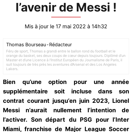
l’avenir de Messi !
Mis à jour le 17 mai 2022 à 14h32
Thomas Bourseau
-
Rédacteur
Féru de sport, Thomas a grandi entre le ballon rond du football et le
orange du basket, ses deux coups de cœur depuis toujours. Diplômé d’un
Master et d’une Licence à l’Institut Européen du Journalisme de Paris, il
suit toujours de très près les aventures d’Arsenal et des Los Angeles
Lakers.
Bien qu’une option pour une année
supplémentaire soit incluse dans son
contrat courant jusqu’en juin 2023, Lionel
Messi n’aurait nullement l’intention de
l’activer. Son départ du PSG pour l’Inter
Miami, franchise de Major League Soccer