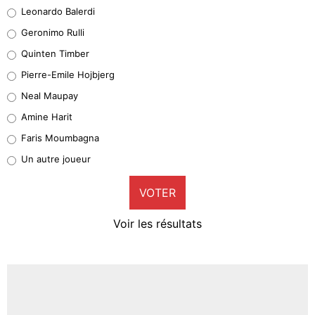
Leonardo Balerdi
Leonardo Balerdi
Geronimo Rulli
32%
Quinten Timber
Geronimo Rulli
Pierre-Emile Hojbjerg
5%
Neal Maupay
Quinten Timber
Amine Harit
1%
Faris Moumbagna
Pierre-Emile Hojbjerg
Un autre joueur
9%
VOTER
Neal Maupay
4%
Voir les résultats
Amine Harit
3%
Faris Moumbagna
4%