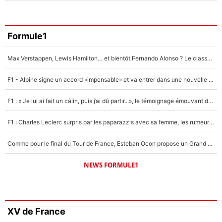
Formule1
Max Verstappen, Lewis Hamilton… et bientôt Fernando Alonso ? Le classement des pilotes les mieux payés en Formule 1 risque de changer !
F1 - Alpine signe un accord «impensable» et va entrer dans une nouvelle dimension : Grande nouvelle pour Pierre Gasly !
F1 : « Je lui ai fait un câlin, puis j’ai dû partir...», le témoignage émouvant de Max Verstappen sur sa fille
F1 : Charles Leclerc surpris par les paparazzis avec sa femme, les rumeurs étaient vraies !
Comme pour le final du Tour de France, Esteban Ocon propose un Grand Prix de Formule 1 à Paris : «Autour de l’Arc de Triomphe, ce serait génial» !
NEWS FORMULE1
XV de France