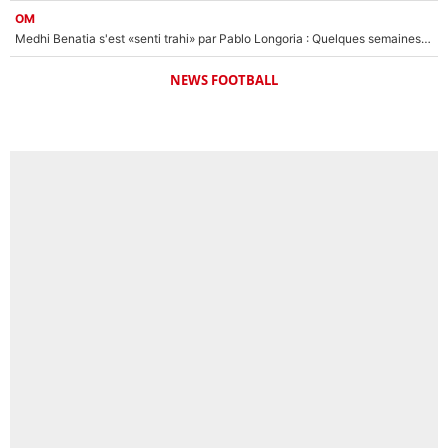
OM
Medhi Benatia s'est «senti trahi» par Pablo Longoria : Quelques semaines après son départ, l'ancien directeur de football de l'OM règle ses comptes
NEWS FOOTBALL