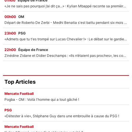
01h00
Équipe de France
«Je ne sais pas pourquoi j’ai dit ça...» : Kylian Mbappé raconte sa première rencontre avec Zinédine Zidane (et c’est très drôle)
00h00
OM
Départ de Roberto De Zerbi - Medhi Benatia s'est battu pendant six mois pour le retenir à l'OM, le PSG a été le naufrage de trop : «Je pars avec toi»
23h00
PSG
«Admets que tu t'es trompé sur Lucas Chevalier !» : Le débat sur le gardien du PSG vire au clash à l'After Foot
22h00
Équipe de France
Zinédine Zidane et Didier Deschamps : «Ils n’étaient pas proches», les confidences d’un membre de l’équipe de France 1998 sur leur relation spéciale
Top Articles
Mercato Football
Pogba - OM : Voilà l'homme qui a tout gâché !
PSG
«Détester à vie», Stéphane Guy dans une embrouille à cause du PSG !
Mercato Football