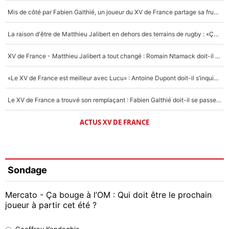
Mis de côté par Fabien Galthié, un joueur du XV de France partage sa frustration : «ils ne me l’ont pas dit tout de suite»
La raison d'être de Matthieu Jalibert en dehors des terrains de rugby : «Ça m'atteint autant que si tu touches à un membre de ma famille»
XV de France - Matthieu Jalibert a tout changé : Romain Ntamack doit-il s’inquiéter pour sa place à un an de la Coupe du monde ?
«Le XV de France est meilleur avec Lucu» : Antoine Dupont doit-il s’inquiéter pour sa place ?
Le XV de France a trouvé son remplaçant : Fabien Galthié doit-il se passer d'Antoine Dupont ?
ACTUS XV DE FRANCE
Sondage
Mercato - Ça bouge à l’OM : Qui doit être le prochain
joueur à partir cet été ?
Geoffrey Kondogbia
Geoffrey Kondogbia