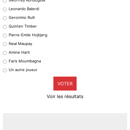
38%
Leonardo Balerdi
Leonardo Balerdi
Geronimo Rulli
32%
Quinten Timber
Geronimo Rulli
Pierre-Emile Hojbjerg
5%
Neal Maupay
Quinten Timber
Amine Harit
1%
Faris Moumbagna
Pierre-Emile Hojbjerg
Un autre joueur
9%
VOTER
Neal Maupay
4%
Voir les résultats
Amine Harit
3%
Faris Moumbagna
4%