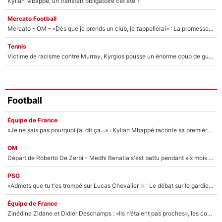
Kylian Mbappé, un transfert obligatoire cet été ?
Mercato Football
Mercato - OM - «Dès que je prends un club, je t’appellerai» : La promesse de Marcelino au moment de claquer la porte
Tennis
Victime de racisme contre Murray, Kyrgios pousse un énorme coup de gueule !
Football
Équipe de France
«Je ne sais pas pourquoi j’ai dit ça...» : Kylian Mbappé raconte sa première rencontre avec Zinédine Zidane (et c’est très drôle)
OM
Départ de Roberto De Zerbi - Medhi Benatia s'est battu pendant six mois pour le retenir à l'OM, le PSG a été le naufrage de trop : «Je pars avec toi»
PSG
«Admets que tu t'es trompé sur Lucas Chevalier !» : Le débat sur le gardien du PSG vire au clash à l'After Foot
Équipe de France
Zinédine Zidane et Didier Deschamps : «Ils n’étaient pas proches», les confidences d’un membre de l’équipe de France 1998 sur leur relation spéciale