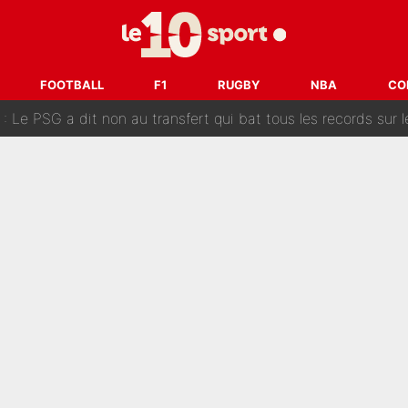
ès annonce un premier problème pour Zinedine Zidane en éq
 «impensable» et va entrer dans une nouvelle dimension : Gra
L'OM fait une offre pour recruter un ancien joueur du PSG... et
FOOTBALL
F1
RUGBY
NBA
CO
Le PSG a dit non au transfert qui bat tous les records sur 
e des ravages à Marseille : L’OM a placé 12 joueurs sur le marché des transferts… 