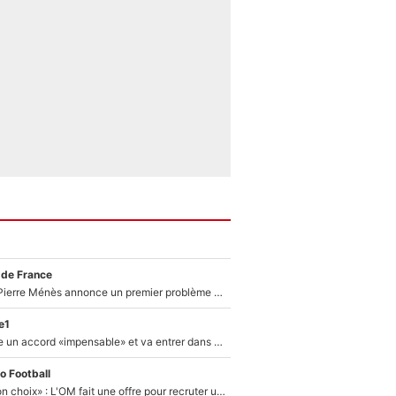
 de France
Michael Olise : Pierre Ménès annonce un premier problème pour Zinedine Zidane en équipe de France
e1
F1 - Alpine signe un accord «impensable» et va entrer dans une nouvelle dimension : Grande nouvelle pour Pierre Gasly !
o Football
«C’est un très bon choix» : L'OM fait une offre pour recruter un ancien joueur du PSG... et c'est validé dans l'After Foot !