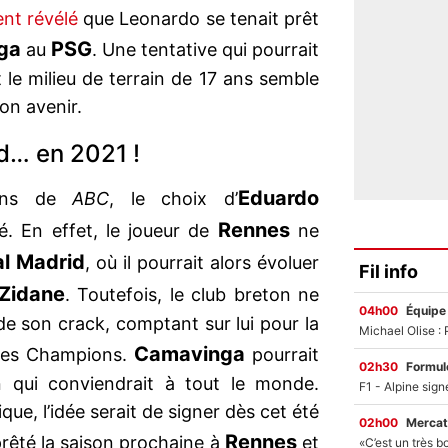
nt révélé
que Leonardo se tenait prêt
ga
PSG
au
. Une tentative qui pourrait
 le milieu de terrain de 17 ans semble
son avenir.
id… en 2021 !
Eduardo
ions de
ABC
, le choix d’
Rennes
é. En effet, le joueur de
ne
l Madrid
, où il pourrait alors évoluer
Fil info
 Zidane
. Toutefois, le club breton ne
04h00
Équipe
e son crack, comptant sur lui pour la
Camavinga
 des Champions.
pourrait
02h30
Formul
n qui conviendrait à tout le monde.
que, l’idée serait de signer dès cet été
02h00
Mercat
Rennes
prêté la saison prochaine à
et