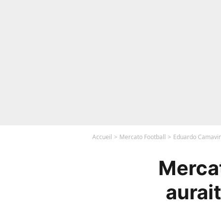
Accueil
Mercato Football
Eduardo Camaving
Merca
aurai