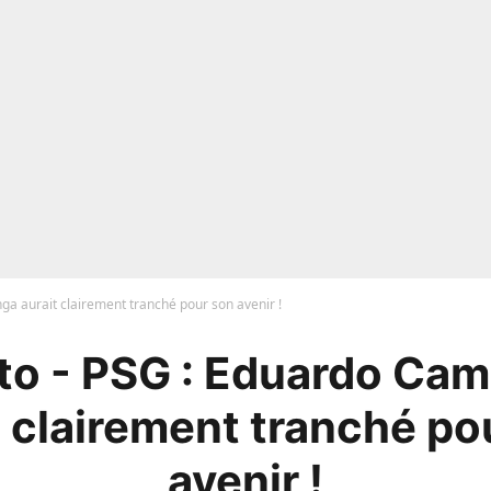
a aurait clairement tranché pour son avenir !
to - PSG : Eduardo Cam
t clairement tranché po
avenir !