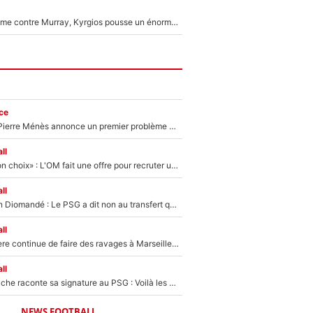
Victime de racisme contre Murray, Kyrgios pousse un énorme coup de gueule !
ce
Michael Olise : Pierre Ménès annonce un premier problème pour Zinedine Zidane en équipe de France
ll
«C’est un très bon choix» : L'OM fait une offre pour recruter un ancien joueur du PSG... et c'est validé dans l'After Foot !
ll
140M€ pour Yan Diomandé : Le PSG a dit non au transfert qui bat tous les records sur le mercato
ll
La crise financière continue de faire des ravages à Marseille : L’OM a placé 12 joueurs sur le marché des transferts… et ça pourrait lui rapporter près de 100M€ !
ll
Maghnes Akliouche raconte sa signature au PSG : Voilà les coulisses de son transfert de rêve à 50M€
NEWS FOOTBALL