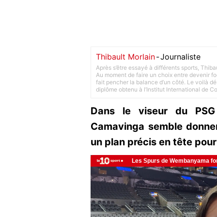
Thibault Morlain
-
Journaliste
Après s’être essayé à différents sports, Thiba
Au moment de faire un choix entre devenir foot
fait pencher la balance d’un côté. Le voilà d
diplôme obtenu à l’Institut International de 
Dans le viseur du PSG
Camavinga semble donner
un plan précis en tête pou