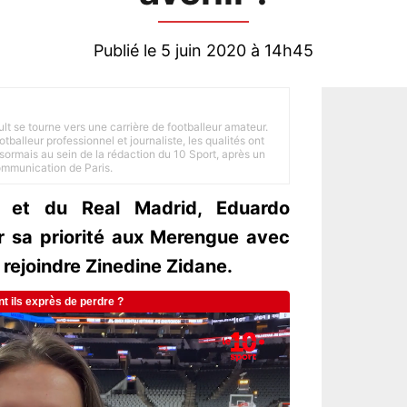
Publié le 5 juin 2020 à 14h45
ult se tourne vers une carrière de footballeur amateur.
balleur professionnel et journaliste, les qualités ont
ésormais au sein de la rédaction du 10 Sport, après un
Communication de Paris.
 et du Real Madrid, Eduardo
 sa priorité aux Merengue avec
r rejoindre Zinedine Zidane.