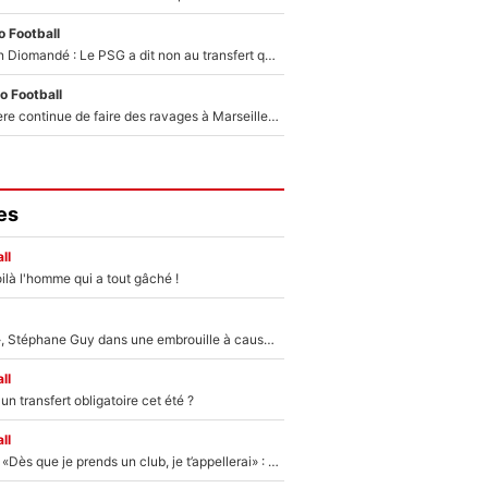
 Football
140M€ pour Yan Diomandé : Le PSG a dit non au transfert qui bat tous les records sur le mercato
o Football
La crise financière continue de faire des ravages à Marseille : L’OM a placé 12 joueurs sur le marché des transferts… et ça pourrait lui rapporter près de 100M€ !
es
ll
ilà l'homme qui a tout gâché !
«Détester à vie», Stéphane Guy dans une embrouille à cause du PSG !
ll
n transfert obligatoire cet été ?
ll
Mercato - OM - «Dès que je prends un club, je t’appellerai» : La promesse de Marcelino au moment de claquer la porte