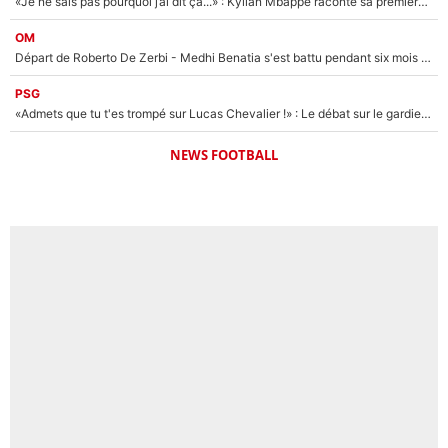
«Je ne sais pas pourquoi j’ai dit ça...» : Kylian Mbappé raconte sa première rencontre avec Zinédine Zidane (et c’est très drôle)
OM
Départ de Roberto De Zerbi - Medhi Benatia s'est battu pendant six mois pour le retenir à l'OM, le PSG a été le naufrage de trop : «Je pars avec toi»
PSG
«Admets que tu t'es trompé sur Lucas Chevalier !» : Le débat sur le gardien du PSG vire au clash à l'After Foot
NEWS FOOTBALL