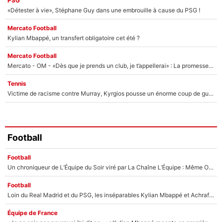
PSG
«Détester à vie», Stéphane Guy dans une embrouille à cause du PSG !
Mercato Football
Kylian Mbappé, un transfert obligatoire cet été ?
Mercato Football
Mercato - OM - «Dès que je prends un club, je t’appellerai» : La promesse de Marcelino au moment de claquer la porte
Tennis
Victime de racisme contre Murray, Kyrgios pousse un énorme coup de gueule !
Football
Football
Un chroniqueur de L’Équipe du Soir viré par La Chaîne L’Équipe : Même Olivier Ménard n’avait pas pu empêcher son départ, «je l’ai appris sur Twitter, je l’ai vécu assez mal»
Football
Loin du Real Madrid et du PSG, les inséparables Kylian Mbappé et Achraf Hakimi changent d'équipe le temps d'une journée !
Équipe de France