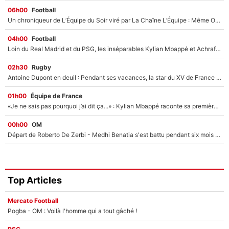
06h00
Football
Un chroniqueur de L’Équipe du Soir viré par La Chaîne L’Équipe : Même Olivier Ménard n’avait pas pu empêcher son départ, «je l’ai appris sur Twitter, je l’ai vécu assez mal»
04h00
Football
Loin du Real Madrid et du PSG, les inséparables Kylian Mbappé et Achraf Hakimi changent d'équipe le temps d'une journée !
02h30
Rugby
Antoine Dupont en deuil : Pendant ses vacances, la star du XV de France a perdu sa grand-mère
01h00
Équipe de France
«Je ne sais pas pourquoi j’ai dit ça...» : Kylian Mbappé raconte sa première rencontre avec Zinédine Zidane (et c’est très drôle)
00h00
OM
Départ de Roberto De Zerbi - Medhi Benatia s'est battu pendant six mois pour le retenir à l'OM, le PSG a été le naufrage de trop : «Je pars avec toi»
Top Articles
Mercato Football
Pogba - OM : Voilà l'homme qui a tout gâché !