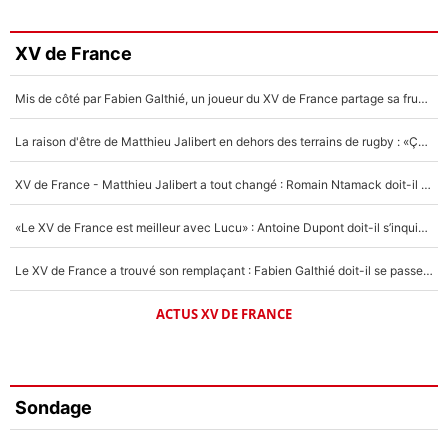
XV de France
Mis de côté par Fabien Galthié, un joueur du XV de France partage sa frustration : «ils ne me l’ont pas dit tout de suite»
La raison d'être de Matthieu Jalibert en dehors des terrains de rugby : «Ça m'atteint autant que si tu touches à un membre de ma famille»
XV de France - Matthieu Jalibert a tout changé : Romain Ntamack doit-il s’inquiéter pour sa place à un an de la Coupe du monde ?
«Le XV de France est meilleur avec Lucu» : Antoine Dupont doit-il s’inquiéter pour sa place ?
Le XV de France a trouvé son remplaçant : Fabien Galthié doit-il se passer d'Antoine Dupont ?
ACTUS XV DE FRANCE
Sondage