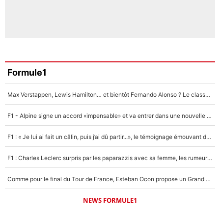
Formule1
Max Verstappen, Lewis Hamilton… et bientôt Fernando Alonso ? Le classement des pilotes les mieux payés en Formule 1 risque de changer !
F1 - Alpine signe un accord «impensable» et va entrer dans une nouvelle dimension : Grande nouvelle pour Pierre Gasly !
F1 : « Je lui ai fait un câlin, puis j’ai dû partir...», le témoignage émouvant de Max Verstappen sur sa fille
F1 : Charles Leclerc surpris par les paparazzis avec sa femme, les rumeurs étaient vraies !
Comme pour le final du Tour de France, Esteban Ocon propose un Grand Prix de Formule 1 à Paris : «Autour de l’Arc de Triomphe, ce serait génial» !
NEWS FORMULE1