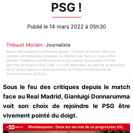
PSG !
Publié le 14 mars 2022 à 05h30
Thibault Morlain
-
Journaliste
Après s’être essayé à différents sports, Thibault se tourne vers une
carrière de footballeur amateur. Au moment de faire un choix entre
devenir footballeur professionnel et journaliste, les qualités ont fait
pencher la balance d’un côté. Le voilà désormais au sein de la rédaction
du 10 Sport, après un diplôme obtenu à l’Institut International de
Communication de Paris.
Sous le feu des critiques depuis le match
face au Real Madrid, Gianluigi Donnarumma
voit son choix de rejoindre le PSG être
vivement pointé du doigt.