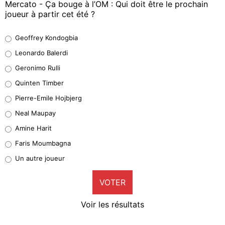
Mercato - Ça bouge à l’OM : Qui doit être le prochain
joueur à partir cet été ?
Geoffrey Kondogbia
Geoffrey Kondogbia
38%
Leonardo Balerdi
Leonardo Balerdi
Geronimo Rulli
32%
Quinten Timber
Geronimo Rulli
Pierre-Emile Hojbjerg
5%
Neal Maupay
Quinten Timber
Amine Harit
1%
Faris Moumbagna
Pierre-Emile Hojbjerg
Un autre joueur
9%
VOTER
Neal Maupay
4%
Voir les résultats
Amine Harit