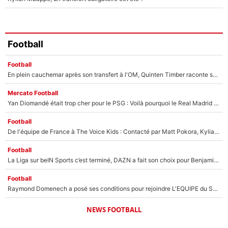
Football
Football
En plein cauchemar après son transfert à l'OM, Quinten Timber raconte ses doutes après sa signature à Marseille
Mercato Football
Yan Diomandé était trop cher pour le PSG : Voilà pourquoi le Real Madrid a accepté de payer la somme record de 140M€ pour boucler son transfert !
Football
De l'équipe de France à The Voice Kids : Contacté par Matt Pokora, Kylian Mbappé a accepté de jouer un rôle inédit sur TF1 !
Football
La Liga sur beIN Sports c’est terminé, DAZN a fait son choix pour Benjamin Da Silva et Omar Da Fonseca !
Football
Raymond Domenech a posé ses conditions pour rejoindre L'EQUIPE du Soir : Il refuse de faire l'émission avec un autre chroniqueur !
NEWS FOOTBALL