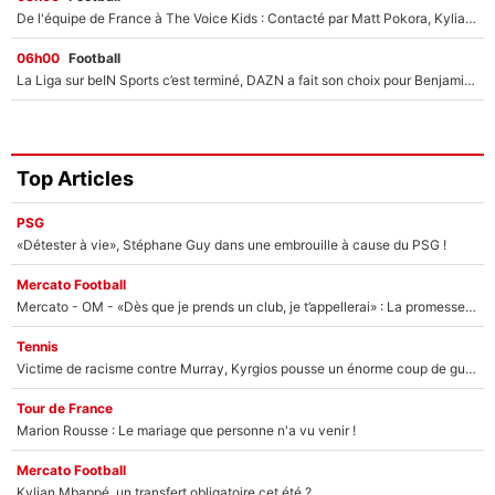
De l'équipe de France à The Voice Kids : Contacté par Matt Pokora, Kylian Mbappé a accepté de jouer un rôle inédit sur TF1 !
06h00
Football
La Liga sur beIN Sports c’est terminé, DAZN a fait son choix pour Benjamin Da Silva et Omar Da Fonseca !
Top Articles
PSG
«Détester à vie», Stéphane Guy dans une embrouille à cause du PSG !
Mercato Football
Mercato - OM - «Dès que je prends un club, je t’appellerai» : La promesse de Marcelino au moment de claquer la porte
Tennis
Victime de racisme contre Murray, Kyrgios pousse un énorme coup de gueule !
Tour de France
Marion Rousse : Le mariage que personne n'a vu venir !
Mercato Football
Kylian Mbappé, un transfert obligatoire cet été ?