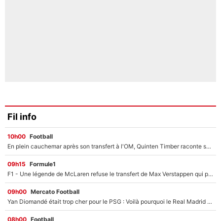
Fil info
10h00
Football
En plein cauchemar après son transfert à l'OM, Quinten Timber raconte ses doutes après sa signature à Marseille
09h15
Formule1
F1 - Une légende de McLaren refuse le transfert de Max Verstappen qui pourrait «faire des vagues» et plomber l'ambiance dans l'équipe
09h00
Mercato Football
Yan Diomandé était trop cher pour le PSG : Voilà pourquoi le Real Madrid a accepté de payer la somme record de 140M€ pour boucler son transfert !
08h00
Football