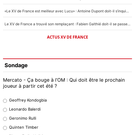
«Le XV de France est meilleur avec Lucu» : Antoine Dupont doit-il s’inquiéter pour sa place ?
Le XV de France a trouvé son remplaçant : Fabien Galthié doit-il se passer d'Antoine Dupont ?
ACTUS XV DE FRANCE
Sondage
Mercato - Ça bouge à l’OM : Qui doit être le prochain
joueur à partir cet été ?
Geoffrey Kondogbia
Geoffrey Kondogbia
38%
Leonardo Balerdi
Leonardo Balerdi
Geronimo Rulli
32%
Quinten Timber
Geronimo Rulli