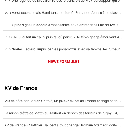
F1 - Une légende de McLaren refuse le transfert de Max Verstappen qui pourrait «faire des vagues» et plomber l'ambiance dans l'équipe
Max Verstappen, Lewis Hamilton… et bientôt Fernando Alonso ? Le classement des pilotes les mieux payés en Formule 1 risque de changer !
F1 - Alpine signe un accord «impensable» et va entrer dans une nouvelle dimension : Grande nouvelle pour Pierre Gasly !
F1 : « Je lui ai fait un câlin, puis j’ai dû partir...», le témoignage émouvant de Max Verstappen sur sa fille
F1 : Charles Leclerc surpris par les paparazzis avec sa femme, les rumeurs étaient vraies !
NEWS FORMULE1
XV de France
Mis de côté par Fabien Galthié, un joueur du XV de France partage sa frustration : «ils ne me l’ont pas dit tout de suite»
La raison d'être de Matthieu Jalibert en dehors des terrains de rugby : «Ça m'atteint autant que si tu touches à un membre de ma famille»
XV de France - Matthieu Jalibert a tout changé : Romain Ntamack doit-il s’inquiéter pour sa place à un an de la Coupe du monde ?