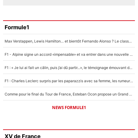
Formule1
Max Verstappen, Lewis Hamilton… et bientôt Fernando Alonso ? Le classement des pilotes les mieux payés en Formule 1 risque de changer !
F1 - Alpine signe un accord «impensable» et va entrer dans une nouvelle dimension : Grande nouvelle pour Pierre Gasly !
F1 : « Je lui ai fait un câlin, puis j’ai dû partir...», le témoignage émouvant de Max Verstappen sur sa fille
F1 : Charles Leclerc surpris par les paparazzis avec sa femme, les rumeurs étaient vraies !
Comme pour le final du Tour de France, Esteban Ocon propose un Grand Prix de Formule 1 à Paris : «Autour de l’Arc de Triomphe, ce serait génial» !
NEWS FORMULE1
XV de France