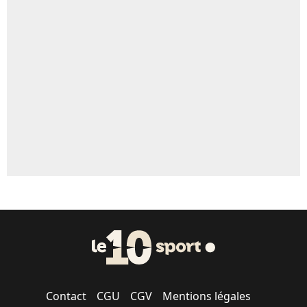
4%
Un autre joueur
5%
1656 personnes ont participé aux votes.
Contact
CGU
CGV
Mentions légales