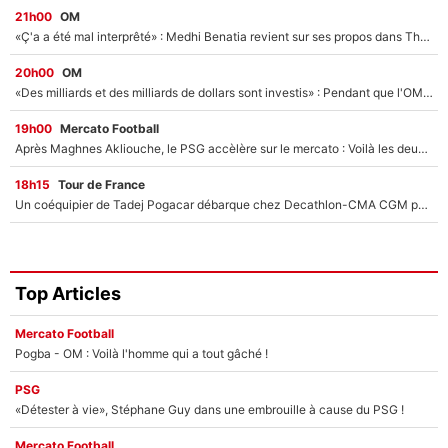
21h00
OM
«Ç'a a été mal interprêté» : Medhi Benatia revient sur ses propos dans The Bridge et précise ses conditions pour rejoindre le PSG !
20h00
OM
«Des milliards et des milliards de dollars sont investis» : Pendant que l'OM est en pleine crise financière, Frank McCourt lance un nouveau projet à 260M€ !
19h00
Mercato Football
Après Maghnes Akliouche, le PSG accèlère sur le mercato : Voilà les deux nouvelles recrues qui vont signer la semaine prochaine ?
18h15
Tour de France
Un coéquipier de Tadej Pogacar débarque chez Decathlon-CMA CGM pour épauler Paul Seixas : «Mes meilleures années sont à venir»
Top Articles
Mercato Football
Pogba - OM : Voilà l'homme qui a tout gâché !
PSG
«Détester à vie», Stéphane Guy dans une embrouille à cause du PSG !
Mercato Football