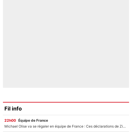
Fil info
22h00
Équipe de France
Michael Olise va se régaler en équipe de France : Ces déclarations de Zinedine Zidane qui prouvent qu'il va tout miser sur la star du Bayern Munich !