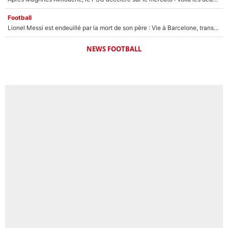
Football
Lionel Messi est endeuillé par la mort de son père : Vie à Barcelone, transfert au PSG... voilà comment Jorge Messi a joué un rôle essentiel dans sa carrière !
NEWS FOOTBALL