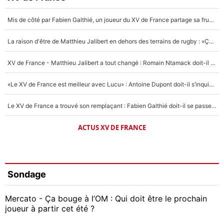
Mis de côté par Fabien Galthié, un joueur du XV de France partage sa frustration : «ils ne me l’ont pas dit tout de suite»
La raison d'être de Matthieu Jalibert en dehors des terrains de rugby : «Ça m'atteint autant que si tu touches à un membre de ma famille»
XV de France - Matthieu Jalibert a tout changé : Romain Ntamack doit-il s’inquiéter pour sa place à un an de la Coupe du monde ?
«Le XV de France est meilleur avec Lucu» : Antoine Dupont doit-il s’inquiéter pour sa place ?
Le XV de France a trouvé son remplaçant : Fabien Galthié doit-il se passer d'Antoine Dupont ?
ACTUS XV DE FRANCE
Sondage
Mercato - Ça bouge à l’OM : Qui doit être le prochain
joueur à partir cet été ?