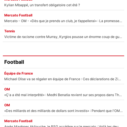
Kylian Mbappé, un transfert obligatoire cet été ?
Mercato Football
Mercato - OM - «Dès que je prends un club, je t’appellerai» : La promesse de Marcelino au moment de claquer la porte
Tennis
Victime de racisme contre Murray, Kyrgios pousse un énorme coup de gueule !
Football
Équipe de France
Michael Olise va se régaler en équipe de France : Ces déclarations de Zinedine Zidane qui prouvent qu'il va tout miser sur la star du Bayern Munich !
OM
«Ç'a a été mal interprêté» : Medhi Benatia revient sur ses propos dans The Bridge et précise ses conditions pour rejoindre le PSG !
OM
«Des milliards et des milliards de dollars sont investis» : Pendant que l'OM est en pleine crise financière, Frank McCourt lance un nouveau projet à 260M€ !
Mercato Football
Après Maghnes Akliouche, le PSG accèlère sur le mercato : Voilà les deux nouvelles recrues qui vont signer la semaine prochaine ?