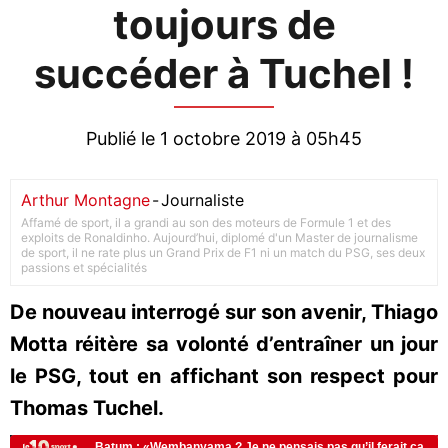
toujours de
succéder à Tuchel !
Publié le 1 octobre 2019 à 05h45
Arthur Montagne
-
Journaliste
Affamé de sport, il a grandi au son des moteurs de Formule 1 et des
exploits de Ronaldinho. Aujourd’hui, diplomé d'un Master de journalisme
de sport, il ne rate plus un Grand Prix de F1 ni un match du PSG, ses deux
passions et spécialités
De nouveau interrogé sur son avenir, Thiago
Motta réitère sa volonté d’entraîner un jour
le PSG, tout en affichant son respect pour
Thomas Tuchel.