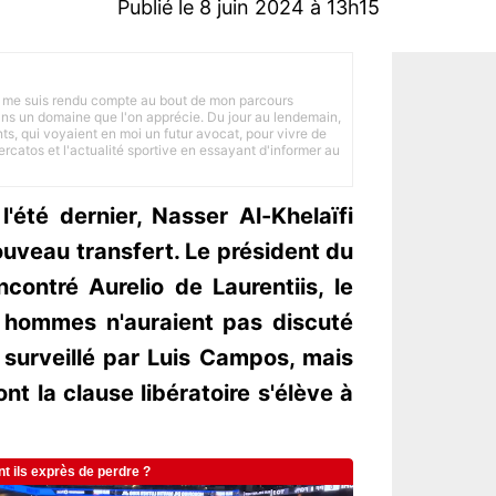
Publié le 8 juin 2024 à 13h15
 je me suis rendu compte au bout de mon parcours
 dans un domaine que l'on apprécie. Du jour au lendemain,
nts, qui voyaient en moi un futur avocat, pour vivre de
ercatos et l'actualité sportive en essayant d'informer au
'été dernier, Nasser Al-Khelaïfi
ouveau transfert. Le président du
ontré Aurelio de Laurentiis, le
 hommes n'auraient pas discuté
 surveillé par Luis Campos, mais
t la clause libératoire s'élève à