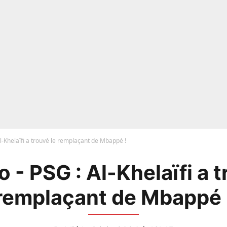
l-Khelaïfi a trouvé le remplaçant de Mbappé !
 - PSG : Al-Khelaïfi a t
remplaçant de Mbappé 