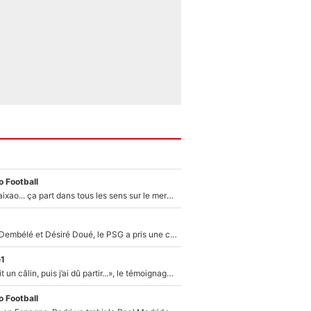
 Football
Medina, Rulli, Paixao... ça part dans tous les sens sur le mercato de l'OM : Frank McCourt va enfin récupérer l'argent qu'il attend ?
Sans Ousmane Dembélé et Désiré Doué, le PSG a pris une correction face à Majorque : Luis Enrique attend avec impatience des renforts !
e1
F1 : « Je lui ai fait un câlin, puis j’ai dû partir...», le témoignage émouvant de Max Verstappen sur sa fille
 Football