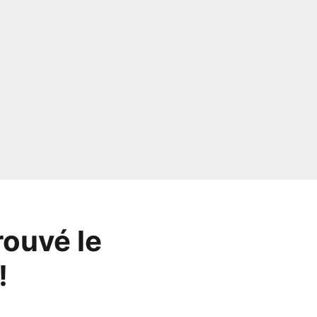
rouvé le
!