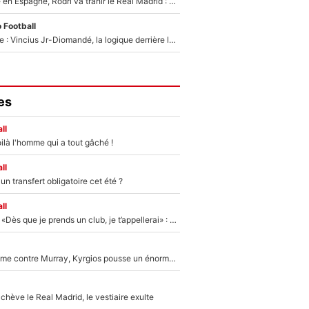
Coup de théâtre en Espagne, Rodri va trahir le Real Madrid : Le Ballon d'Or a choisi de signer au FC Barcelone !
 Football
Mercato Analyse : Vincius Jr-Diomandé, la logique derrière la concordance des temps
es
ll
ilà l'homme qui a tout gâché !
ll
n transfert obligatoire cet été ?
ll
Mercato - OM - «Dès que je prends un club, je t’appellerai» : La promesse de Marcelino au moment de claquer la porte
Victime de racisme contre Murray, Kyrgios pousse un énorme coup de gueule !
hève le Real Madrid, le vestiaire exulte