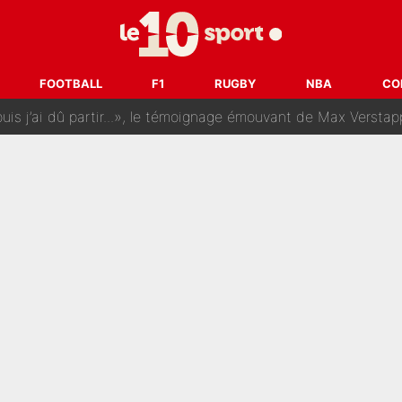
rt dans tous les sens sur le mercato de l'OM : Frank McCourt va enf
 Doué, le PSG a pris une correction face à Majorque : Luis Enrique a
FOOTBALL
F1
RUGBY
NBA
CO
, puis j’ai dû partir...», le témoignage émouvant de Max Verstapp
 Rodri va trahir le Real Madrid : Le Ballon d'Or a choisi de 
r-Diomandé, la logique derrière la concordance des temps