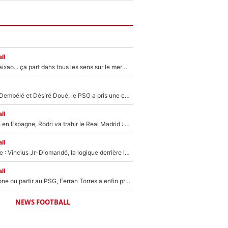
ll
Medina, Rulli, Paixao... ça part dans tous les sens sur le mercato de l'OM : Frank McCourt va enfin récupérer l'argent qu'il attend ?
Sans Ousmane Dembélé et Désiré Doué, le PSG a pris une correction face à Majorque : Luis Enrique attend avec impatience des renforts !
ll
Coup de théâtre en Espagne, Rodri va trahir le Real Madrid : Le Ballon d'Or a choisi de signer au FC Barcelone !
ll
Mercato Analyse : Vincius Jr-Diomandé, la logique derrière la concordance des temps
ll
Rester à Barcelone ou partir au PSG, Ferran Torres a enfin pris sa décision : La course contre la montre est lancée !
NEWS FOOTBALL