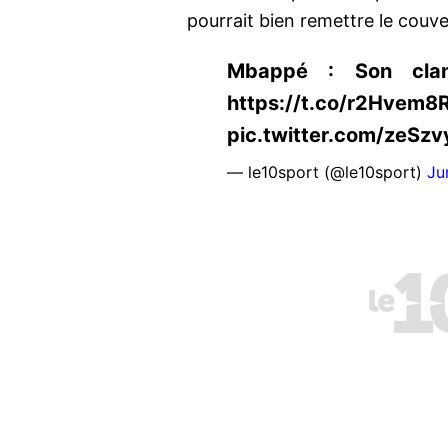
pourrait bien remettre le couve
Mbappé : Son clan
https://t.co/r2Hvem8
pic.twitter.com/zeSz
— le10sport (@le10sport)
Ju