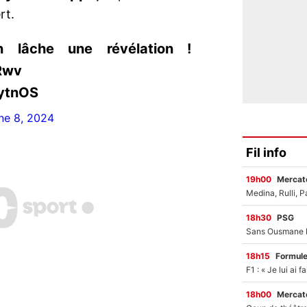
rt.
 lâche une révélation !
Rwv
vytnOS
ne 8, 2024
Fil info
19h00
Mercato
18h30
PSG
18h15
Formul
18h00
Mercato