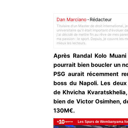
Dan Marciano
-
Rédacteur
Titulaire d'un Master de droit international,
universitaire qu'il était important d'évoluer
j'ai décidé de mettre fin au rêve de mes pare
ma passion : le sport. Depuis, je couvre les m
mieux les lecteurs.
Après Randal Kolo Muani l
pourrait bien boucler un n
PSG aurait récemment renc
boss du Napoli. Les deux
de Khvicha Kvaratskhelia,
bien de Victor Osimhen, don
130M€.