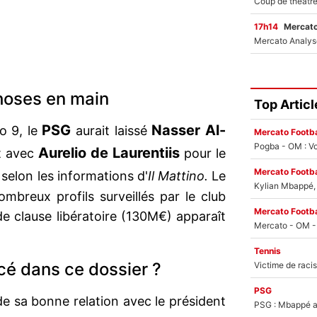
17h14
Mercato
choses en main
Top Articl
PSG
Nasser Al-
o 9, le
aurait laissé
Mercato Footba
Pogba - OM : Vo
Aurelio de Laurentiis
t avec
pour le
Mercato Footba
selon les informations d'
Il Mattino.
Le
Kylian Mbappé, u
ombreux profils surveillés par le club
Mercato Footba
e clause libératoire (130M€) apparaît
Tennis
cé dans ce dossier ?
PSG
de sa bonne relation avec le président
PSG : Mbappé ac