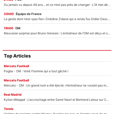
Du jamais vu depuis 48 ans… et ce n’est pas près de changer : L’IA met déjà fin au rêve de Khvicha Kvaratskhelia avec le PSG
20h00
Équipe de France
Le geste dont n’est «pas fier» Zinédine Zidane qui a rendu fou Didier Deschamps
19h00
OM
Mauvaise surprise pour Bruno Genesio : L’entraîneur de l’OM est déçu et s’attendait à beaucoup mieux à Marseille
Top Articles
Mercato Football
Pogba - OM : Voilà l'homme qui a tout gâché !
Mercato Football
Mercato - OM : Un grand nom a été éjecté, «l’entraîneur ne voulait pas me conserver»
Real Madrid
Kylian Mbappé : L’accrochage entre Samir Nasri et Bertrand Latour sur Canal+
Tennis
Victime de racisme contre Murray, Kyrgios pousse un énorme coup de gueule !