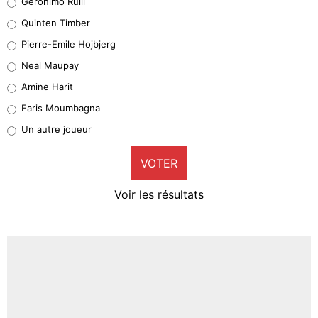
Geronimo Rulli
31%
Quinten Timber
Geronimo Rulli
Pierre-Emile Hojbjerg
4%
Neal Maupay
Quinten Timber
Amine Harit
1%
Faris Moumbagna
Pierre-Emile Hojbjerg
Un autre joueur
9%
VOTER
Neal Maupay
4%
Voir les résultats
Amine Harit
3%
Faris Moumbagna
4%
Un autre joueur
5%