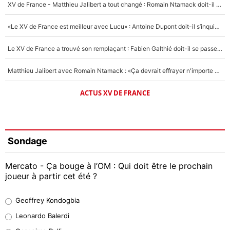
XV de France - Matthieu Jalibert a tout changé : Romain Ntamack doit-il s’inquiéter pour sa place à un an de la Coupe du monde ?
«Le XV de France est meilleur avec Lucu» : Antoine Dupont doit-il s’inquiéter pour sa place ?
Le XV de France a trouvé son remplaçant : Fabien Galthié doit-il se passer d'Antoine Dupont ?
Matthieu Jalibert avec Romain Ntamack : «Ça devrait effrayer n'importe quel adversaire», la surprise du XV de France est validée à un an de la Coupe du monde
ACTUS XV DE FRANCE
Sondage
Mercato - Ça bouge à l’OM : Qui doit être le prochain
joueur à partir cet été ?
Geoffrey Kondogbia
Geoffrey Kondogbia
38%
Leonardo Balerdi
Leonardo Balerdi