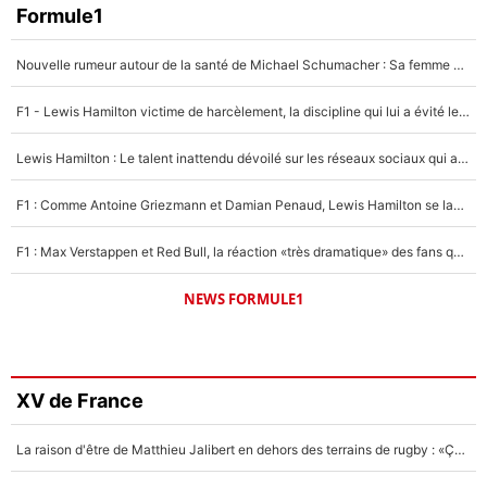
Formule1
Nouvelle rumeur autour de la santé de Michael Schumacher : Sa femme Corinna sort du silence
F1 - Lewis Hamilton victime de harcèlement, la discipline qui lui a évité le pire : «J'aurais probablement mal tourné»
Lewis Hamilton : Le talent inattendu dévoilé sur les réseaux sociaux qui a impressionné Kim Kardashian pendant leurs vacances en amoureux !
F1 : Comme Antoine Griezmann et Damian Penaud, Lewis Hamilton se lance dans le business des cartes à collectionner !
F1 : Max Verstappen et Red Bull, la réaction «très dramatique» des fans qui agace le quadruple champion du monde !
NEWS FORMULE1
XV de France
La raison d'être de Matthieu Jalibert en dehors des terrains de rugby : «Ça m'atteint autant que si tu touches à un membre de ma famille»