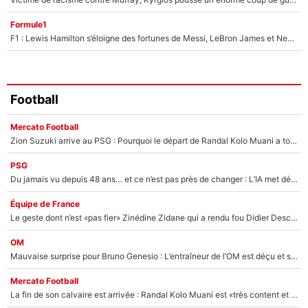
Formule1
F1 : Lewis Hamilton s’éloigne des fortunes de Messi, LeBron James et Neymar
Football
Mercato Football
Zion Suzuki arrive au PSG : Pourquoi le départ de Randal Kolo Muani a tout changé pour le transfert du gardien japonais
PSG
Du jamais vu depuis 48 ans… et ce n’est pas près de changer : L’IA met déjà fin au rêve de Khvicha Kvaratskhelia avec le PSG
Équipe de France
Le geste dont n’est «pas fier» Zinédine Zidane qui a rendu fou Didier Deschamps
OM
Mauvaise surprise pour Bruno Genesio : L’entraîneur de l’OM est déçu et s’attendait à beaucoup mieux à Marseille
Mercato Football
La fin de son calvaire est arrivée : Randal Kolo Muani est «très content et soulagé» d’avoir enfin définitivement quitté le PSG