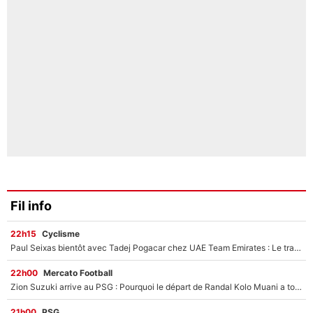
Fil info
22h15
Cyclisme
Paul Seixas bientôt avec Tadej Pogacar chez UAE Team Emirates : Le transfert surprise qui se prépare après le Tour de France 2026 !
22h00
Mercato Football
Zion Suzuki arrive au PSG : Pourquoi le départ de Randal Kolo Muani a tout changé pour le transfert du gardien japonais
21h00
PSG