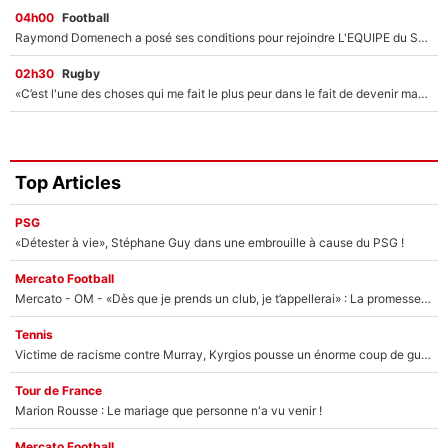
04h00
Football
Raymond Domenech a posé ses conditions pour rejoindre L'EQUIPE du Soir : Il refuse de faire l'émission avec un autre chroniqueur !
02h30
Rugby
«C’est l'une des choses qui me fait le plus peur dans le fait de devenir maman» : En couple avec Antoine Dupont, Iris Mittenaere s'inquiète déjà pour ses futurs enfants !
Top Articles
PSG
«Détester à vie», Stéphane Guy dans une embrouille à cause du PSG !
Mercato Football
Mercato - OM - «Dès que je prends un club, je t’appellerai» : La promesse de Marcelino au moment de claquer la porte
Tennis
Victime de racisme contre Murray, Kyrgios pousse un énorme coup de gueule !
Tour de France
Marion Rousse : Le mariage que personne n'a vu venir !
Mercato Football