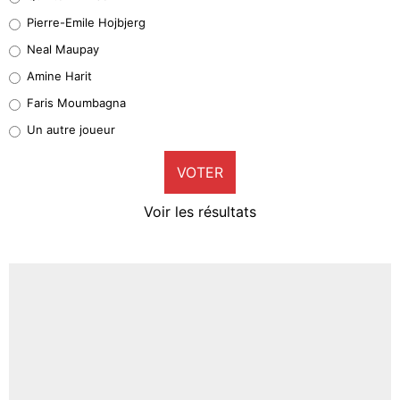
Geronimo Rulli
Pierre-Emile Hojbjerg
5%
Neal Maupay
Quinten Timber
Amine Harit
1%
Faris Moumbagna
Pierre-Emile Hojbjerg
Un autre joueur
9%
VOTER
Neal Maupay
4%
Voir les résultats
Amine Harit
3%
Faris Moumbagna
4%
Un autre joueur
5%
1667 personnes ont participé aux votes.