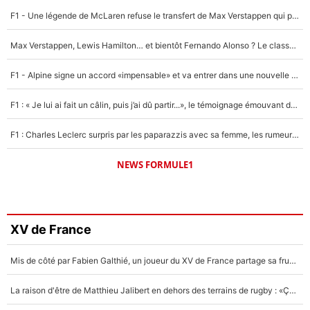
F1 - Une légende de McLaren refuse le transfert de Max Verstappen qui pourrait «faire des vagues» et plomber l'ambiance dans l'équipe
Max Verstappen, Lewis Hamilton… et bientôt Fernando Alonso ? Le classement des pilotes les mieux payés en Formule 1 risque de changer !
F1 - Alpine signe un accord «impensable» et va entrer dans une nouvelle dimension : Grande nouvelle pour Pierre Gasly !
F1 : « Je lui ai fait un câlin, puis j’ai dû partir...», le témoignage émouvant de Max Verstappen sur sa fille
F1 : Charles Leclerc surpris par les paparazzis avec sa femme, les rumeurs étaient vraies !
NEWS FORMULE1
XV de France
Mis de côté par Fabien Galthié, un joueur du XV de France partage sa frustration : «ils ne me l’ont pas dit tout de suite»
La raison d'être de Matthieu Jalibert en dehors des terrains de rugby : «Ça m'atteint autant que si tu touches à un membre de ma famille»