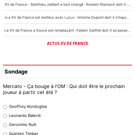
XV de France - Matthieu Jalibert a tout changé : Romain Ntamack doit-il s’inquiéter pour sa place à un an de la Coupe du monde ?
«Le XV de France est meilleur avec Lucu» : Antoine Dupont doit-il s’inquiéter pour sa place ?
Le XV de France a trouvé son remplaçant : Fabien Galthié doit-il se passer d'Antoine Dupont ?
ACTUS XV DE FRANCE
Sondage
Mercato - Ça bouge à l’OM : Qui doit être le prochain
joueur à partir cet été ?
Geoffrey Kondogbia
Geoffrey Kondogbia
38%
Leonardo Balerdi
Leonardo Balerdi
Geronimo Rulli
32%
Quinten Timber