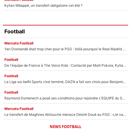
Kylian Mbappé, un transfert obligatoire cet été ?
Football
Mercato Football
Yan Diomandé était trop cher pour le PSG : Voilà pourquoi le Real Madrid a accepté de payer la somme record de 140M€ pour boucler son transfert !
Football
De l'équipe de France à The Voice Kids : Contacté par Matt Pokora, Kylian Mbappé a accepté de jouer un rôle inédit sur TF1 !
Football
La Liga sur beIN Sports c’est terminé, DAZN a fait son choix pour Benjamin Da Silva et Omar Da Fonseca !
Football
Raymond Domenech a posé ses conditions pour rejoindre L'EQUIPE du Soir : Il refuse de faire l'émission avec un autre chroniqueur !
Mercato Football
Le transfert de Maghnes Akliouche menace Désiré Doué au PSG : «Je valide à 200%»
NEWS FOOTBALL