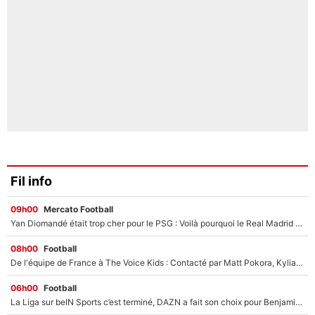
Fil info
09h00
Mercato Football
Yan Diomandé était trop cher pour le PSG : Voilà pourquoi le Real Madrid a accepté de payer la somme record de 140M€ pour boucler son transfert !
08h00
Football
De l'équipe de France à The Voice Kids : Contacté par Matt Pokora, Kylian Mbappé a accepté de jouer un rôle inédit sur TF1 !
06h00
Football
La Liga sur beIN Sports c’est terminé, DAZN a fait son choix pour Benjamin Da Silva et Omar Da Fonseca !