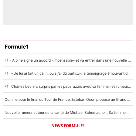
Formule1
F1 - Alpine signe un accord «impensable» et va entrer dans une nouvelle dimension : Grande nouvelle pour Pierre Gasly !
F1 : « Je lui ai fait un câlin, puis j’ai dû partir...», le témoignage émouvant de Max Verstappen sur sa fille
F1 : Charles Leclerc surpris par les paparazzis avec sa femme, les rumeurs étaient vraies !
Comme pour le final du Tour de France, Esteban Ocon propose un Grand Prix de Formule 1 à Paris : «Autour de l’Arc de Triomphe, ce serait génial» !
Nouvelle rumeur autour de la santé de Michael Schumacher : Sa femme Corinna sort du silence
NEWS FORMULE1