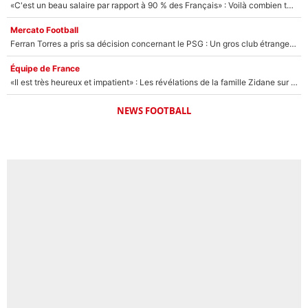
«C'est un beau salaire par rapport à 90 % des Français» : Voilà combien touchait Nelson Monfort sur France Télévisions avant de rejoindre CNews
Mercato Football
Ferran Torres a pris sa décision concernant le PSG : Un gros club étranger prêt à relancer le feuilleton pour la signature du champion du monde 2026 !
Équipe de France
«Il est très heureux et impatient» : Les révélations de la famille Zidane sur sa prise de pouvoir en équipe de France !
NEWS FOOTBALL