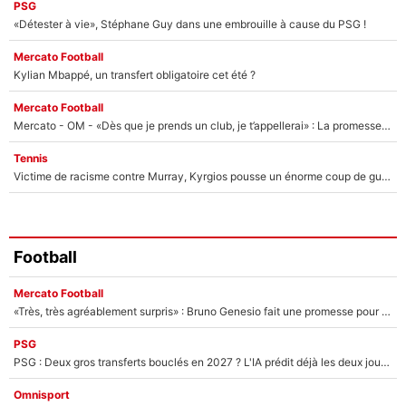
PSG
«Détester à vie», Stéphane Guy dans une embrouille à cause du PSG !
Mercato Football
Kylian Mbappé, un transfert obligatoire cet été ?
Mercato Football
Mercato - OM - «Dès que je prends un club, je t’appellerai» : La promesse de Marcelino au moment de claquer la porte
Tennis
Victime de racisme contre Murray, Kyrgios pousse un énorme coup de gueule !
Football
Mercato Football
«Très, très agréablement surpris» : Bruno Genesio fait une promesse pour la suite du mercato de l’OM et rassure les supporters
PSG
PSG : Deux gros transferts bouclés en 2027 ? L'IA prédit déjà les deux joueurs qui pourraient rejoindre Luis Enrique !
Omnisport