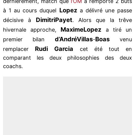
dernièrement, match que
l’OM
a remporté 2 buts
Lopez
à 1 au cours duquel
a délivré une passe
Dimitri
Payet
décisive à
. Alors que la trêve
Maxime
Lopez
hivernale approche,
a tiré un
d’André
Villas
Boas
premier bilan
-
venu
Rudi Garcia
remplacer
cet été tout en
comparant les deux philosophies des deux
coachs.