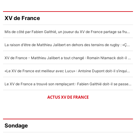
XV de France
Mis de côté par Fabien Galthié, un joueur du XV de France partage sa frustration : «ils ne me l’ont pas dit tout de suite»
La raison d'être de Matthieu Jalibert en dehors des terrains de rugby : «Ça m'atteint autant que si tu touches à un membre de ma famille»
XV de France - Matthieu Jalibert a tout changé : Romain Ntamack doit-il s’inquiéter pour sa place à un an de la Coupe du monde ?
«Le XV de France est meilleur avec Lucu» : Antoine Dupont doit-il s’inquiéter pour sa place ?
Le XV de France a trouvé son remplaçant : Fabien Galthié doit-il se passer d'Antoine Dupont ?
ACTUS XV DE FRANCE
Sondage