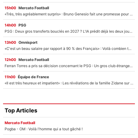
15h00
Mercato Football
«Très, très agréablement surpris» : Bruno Genesio fait une promesse pour la suite du mercato de l’OM et rassure les supporters
14h00
PSG
PSG : Deux gros transferts bouclés en 2027 ? L'IA prédit déjà les deux joueurs qui pourraient rejoindre Luis Enrique !
13h00
Omnisport
«C'est un beau salaire par rapport à 90 % des Français» : Voilà combien touchait Nelson Monfort sur France Télévisions avant de rejoindre CNews
12h00
Mercato Football
Ferran Torres a pris sa décision concernant le PSG : Un gros club étranger prêt à relancer le feuilleton pour la signature du champion du monde 2026 !
11h00
Équipe de France
«Il est très heureux et impatient» : Les révélations de la famille Zidane sur sa prise de pouvoir en équipe de France !
Top Articles
Mercato Football
Pogba - OM : Voilà l'homme qui a tout gâché !