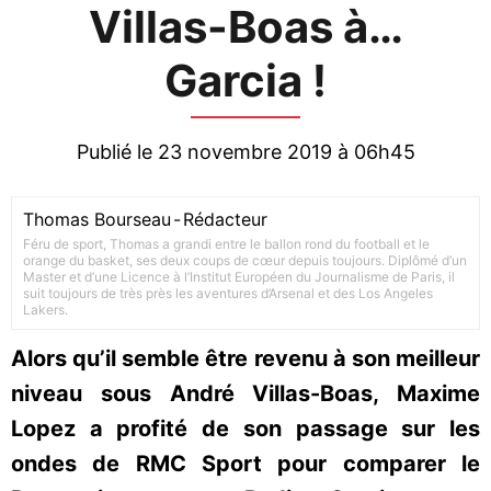
Villas-Boas à…
Garcia !
Publié le 23 novembre 2019 à 06h45
Thomas Bourseau
-
Rédacteur
Féru de sport, Thomas a grandi entre le ballon rond du football et le
orange du basket, ses deux coups de cœur depuis toujours. Diplômé d’un
Master et d’une Licence à l’Institut Européen du Journalisme de Paris, il
suit toujours de très près les aventures d’Arsenal et des Los Angeles
Lakers.
Alors qu’il semble être revenu à son meilleur
niveau sous André Villas-Boas, Maxime
Lopez a profité de son passage sur les
ondes de RMC Sport pour comparer le