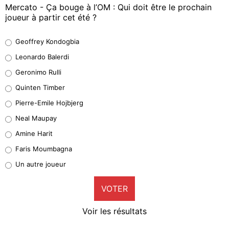
Mercato - Ça bouge à l’OM : Qui doit être le prochain
joueur à partir cet été ?
Geoffrey Kondogbia
Geoffrey Kondogbia
38%
Leonardo Balerdi
Leonardo Balerdi
Geronimo Rulli
32%
Quinten Timber
Geronimo Rulli
Pierre-Emile Hojbjerg
5%
Neal Maupay
Quinten Timber
Amine Harit
1%
Faris Moumbagna
Pierre-Emile Hojbjerg
Un autre joueur
9%
VOTER
Neal Maupay
4%
Voir les résultats
Amine Harit