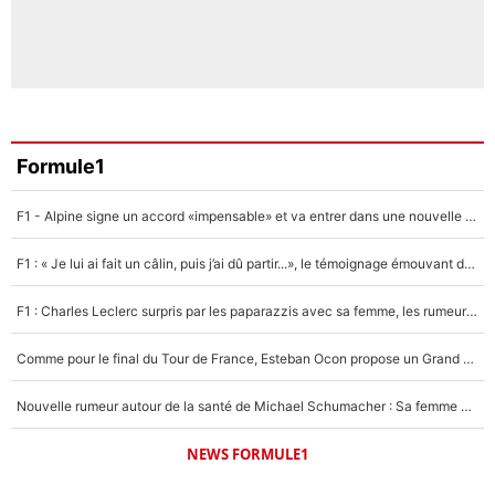
Formule1
F1 - Alpine signe un accord «impensable» et va entrer dans une nouvelle dimension : Grande nouvelle pour Pierre Gasly !
F1 : « Je lui ai fait un câlin, puis j’ai dû partir...», le témoignage émouvant de Max Verstappen sur sa fille
F1 : Charles Leclerc surpris par les paparazzis avec sa femme, les rumeurs étaient vraies !
Comme pour le final du Tour de France, Esteban Ocon propose un Grand Prix de Formule 1 à Paris : «Autour de l’Arc de Triomphe, ce serait génial» !
Nouvelle rumeur autour de la santé de Michael Schumacher : Sa femme Corinna sort du silence
NEWS FORMULE1