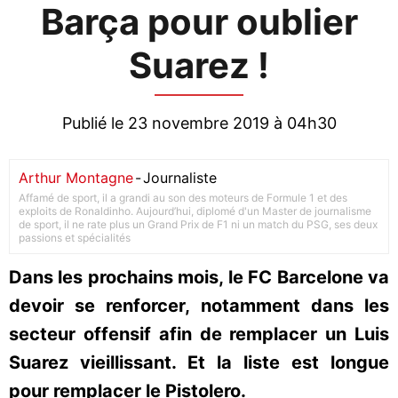
Barça pour oublier
Suarez !
Publié le 23 novembre 2019 à 04h30
Arthur Montagne
-
Journaliste
Affamé de sport, il a grandi au son des moteurs de Formule 1 et des
exploits de Ronaldinho. Aujourd’hui, diplomé d'un Master de journalisme
de sport, il ne rate plus un Grand Prix de F1 ni un match du PSG, ses deux
passions et spécialités
Dans les prochains mois, le FC Barcelone va
devoir se renforcer, notamment dans les
secteur offensif afin de remplacer un Luis
Suarez vieillissant. Et la liste est longue
pour remplacer le Pistolero.