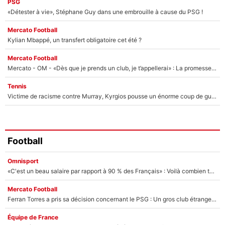
PSG
«Détester à vie», Stéphane Guy dans une embrouille à cause du PSG !
Mercato Football
Kylian Mbappé, un transfert obligatoire cet été ?
Mercato Football
Mercato - OM - «Dès que je prends un club, je t’appellerai» : La promesse de Marcelino au moment de claquer la porte
Tennis
Victime de racisme contre Murray, Kyrgios pousse un énorme coup de gueule !
Football
Omnisport
«C'est un beau salaire par rapport à 90 % des Français» : Voilà combien touchait Nelson Monfort sur France Télévisions avant de rejoindre CNews
Mercato Football
Ferran Torres a pris sa décision concernant le PSG : Un gros club étranger prêt à relancer le feuilleton pour la signature du champion du monde 2026 !
Équipe de France