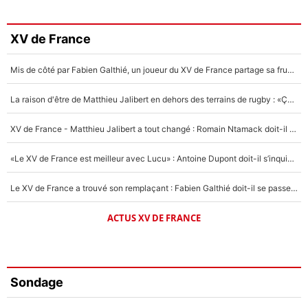
XV de France
Mis de côté par Fabien Galthié, un joueur du XV de France partage sa frustration : «ils ne me l’ont pas dit tout de suite»
La raison d'être de Matthieu Jalibert en dehors des terrains de rugby : «Ça m'atteint autant que si tu touches à un membre de ma famille»
XV de France - Matthieu Jalibert a tout changé : Romain Ntamack doit-il s’inquiéter pour sa place à un an de la Coupe du monde ?
«Le XV de France est meilleur avec Lucu» : Antoine Dupont doit-il s’inquiéter pour sa place ?
Le XV de France a trouvé son remplaçant : Fabien Galthié doit-il se passer d'Antoine Dupont ?
ACTUS XV DE FRANCE
Sondage