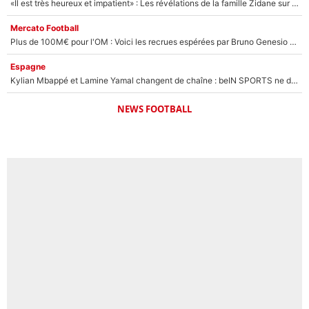
«Il est très heureux et impatient» : Les révélations de la famille Zidane sur sa prise de pouvoir en équipe de France !
Mercato Football
Plus de 100M€ pour l'OM : Voici les recrues espérées par Bruno Genesio et Grégory Lorenzi après l’opération dégraissage
Espagne
Kylian Mbappé et Lamine Yamal changent de chaîne : beIN SPORTS ne digère pas cette décision historique et prédit un fiasco pour la Liga
NEWS FOOTBALL