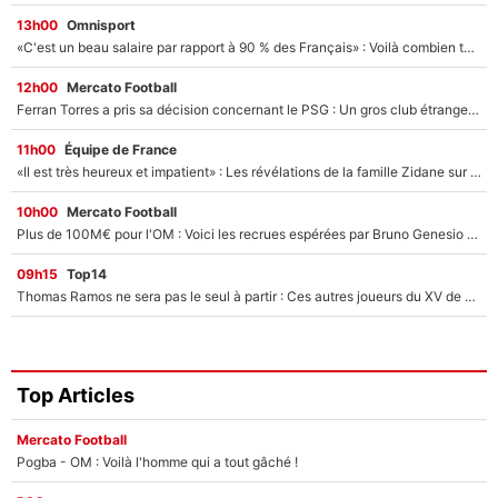
13h00
Omnisport
«C'est un beau salaire par rapport à 90 % des Français» : Voilà combien touchait Nelson Monfort sur France Télévisions avant de rejoindre CNews
12h00
Mercato Football
Ferran Torres a pris sa décision concernant le PSG : Un gros club étranger prêt à relancer le feuilleton pour la signature du champion du monde 2026 !
11h00
Équipe de France
«Il est très heureux et impatient» : Les révélations de la famille Zidane sur sa prise de pouvoir en équipe de France !
10h00
Mercato Football
Plus de 100M€ pour l'OM : Voici les recrues espérées par Bruno Genesio et Grégory Lorenzi après l’opération dégraissage
09h15
Top14
Thomas Ramos ne sera pas le seul à partir : Ces autres joueurs du XV de France pourraient aussi quitter le Stade Toulousain, un club de Top 14 est déjà sur les rangs
Top Articles
Mercato Football
Pogba - OM : Voilà l'homme qui a tout gâché !