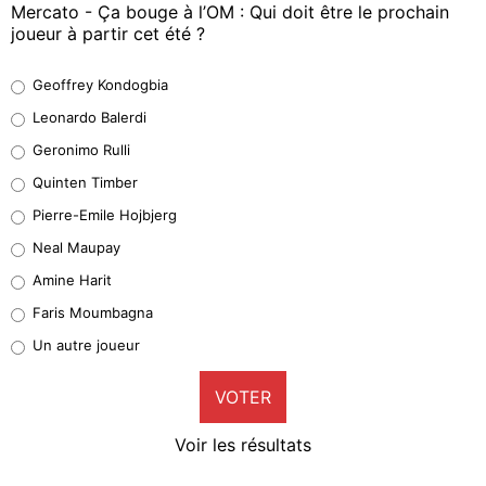
Mercato - Ça bouge à l’OM : Qui doit être le prochain
joueur à partir cet été ?
Geoffrey Kondogbia
Geoffrey Kondogbia
38%
Leonardo Balerdi
Leonardo Balerdi
Geronimo Rulli
32%
Quinten Timber
Geronimo Rulli
Pierre-Emile Hojbjerg
5%
Neal Maupay
Quinten Timber
Amine Harit
1%
Faris Moumbagna
Pierre-Emile Hojbjerg
Un autre joueur
9%
VOTER
Neal Maupay
4%
Voir les résultats
Amine Harit