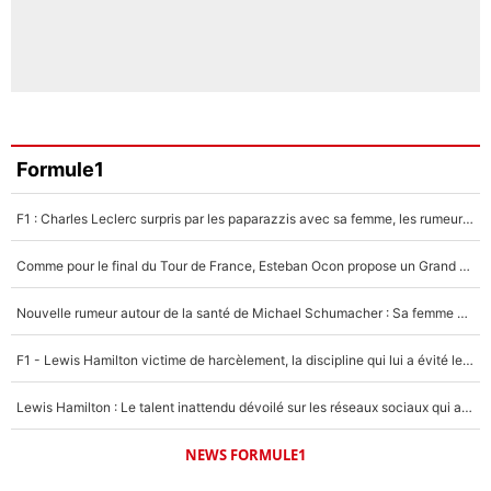
Formule1
F1 : Charles Leclerc surpris par les paparazzis avec sa femme, les rumeurs étaient vraies !
Comme pour le final du Tour de France, Esteban Ocon propose un Grand Prix de Formule 1 à Paris : «Autour de l’Arc de Triomphe, ce serait génial» !
Nouvelle rumeur autour de la santé de Michael Schumacher : Sa femme Corinna sort du silence
F1 - Lewis Hamilton victime de harcèlement, la discipline qui lui a évité le pire : «J'aurais probablement mal tourné»
Lewis Hamilton : Le talent inattendu dévoilé sur les réseaux sociaux qui a impressionné Kim Kardashian pendant leurs vacances en amoureux !
NEWS FORMULE1