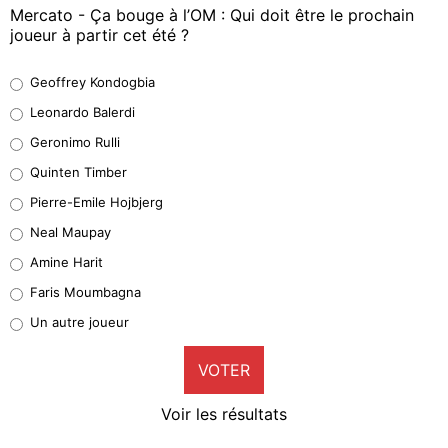
Mercato - Ça bouge à l’OM : Qui doit être le prochain
joueur à partir cet été ?
Geoffrey Kondogbia
Geoffrey Kondogbia
38%
Leonardo Balerdi
Leonardo Balerdi
Geronimo Rulli
32%
Quinten Timber
Geronimo Rulli
Pierre-Emile Hojbjerg
4%
Neal Maupay
Quinten Timber
Amine Harit
1%
Faris Moumbagna
Pierre-Emile Hojbjerg
Un autre joueur
9%
VOTER
Neal Maupay
4%
Voir les résultats
Amine Harit