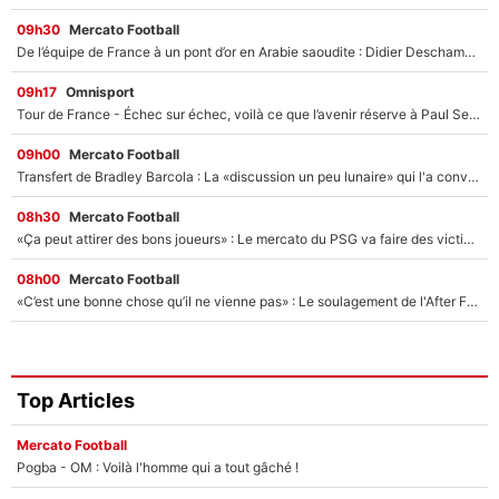
09h30
Mercato Football
De l’équipe de France à un pont d’or en Arabie saoudite : Didier Deschamps a donné sa réponse !
09h17
Omnisport
Tour de France - Échec sur échec, voilà ce que l’avenir réserve à Paul Seixas : «Tant qu’il y aura un Pogacar comme celui-là...»
09h00
Mercato Football
Transfert de Bradley Barcola : La «discussion un peu lunaire» qui l'a convaincu de quitter le PSG, son entourage est pointé du doigt
08h30
Mercato Football
«Ça peut attirer des bons joueurs» : Le mercato du PSG va faire des victimes dans l'effectif de Luis Enrique ?
08h00
Mercato Football
«C’est une bonne chose qu’il ne vienne pas» : Le soulagement de l'After Foot après le transfert avorté de Yan Diomandé au PSG
Top Articles
Mercato Football
Pogba - OM : Voilà l'homme qui a tout gâché !