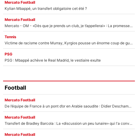
Mercato Football
Kylian Mbappé, un transfert obligatoire cet été ?
Mercato Football
Mercato - OM - «Dès que je prends un club, je t’appellerai» : La promesse de Marcelino au moment de claquer la porte
Tennis
Victime de racisme contre Murray, Kyrgios pousse un énorme coup de gueule !
PSG
PSG : Mbappé achève le Real Madrid, le vestiaire exulte
Football
Mercato Football
De l’équipe de France à un pont d’or en Arabie saoudite : Didier Deschamps a donné sa réponse !
Mercato Football
Transfert de Bradley Barcola : La «discussion un peu lunaire» qui l'a convaincu de quitter le PSG, son entourage est pointé du doigt
Mercato Football