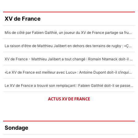
XV de France
Mis de côté par Fabien Galthié, un joueur du XV de France partage sa frustration : «ils ne me l’ont pas dit tout de suite»
La raison d'être de Matthieu Jalibert en dehors des terrains de rugby : «Ça m'atteint autant que si tu touches à un membre de ma famille»
XV de France - Matthieu Jalibert a tout changé : Romain Ntamack doit-il s’inquiéter pour sa place à un an de la Coupe du monde ?
«Le XV de France est meilleur avec Lucu» : Antoine Dupont doit-il s’inquiéter pour sa place ?
Le XV de France a trouvé son remplaçant : Fabien Galthié doit-il se passer d'Antoine Dupont ?
ACTUS XV DE FRANCE
Sondage