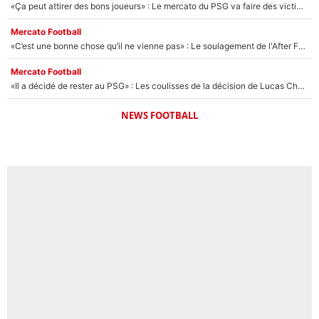
«Ça peut attirer des bons joueurs» : Le mercato du PSG va faire des victimes dans l'effectif de Luis Enrique ?
Mercato Football
«C’est une bonne chose qu’il ne vienne pas» : Le soulagement de l'After Foot après le transfert avorté de Yan Diomandé au PSG
Mercato Football
«Il a décidé de rester au PSG» : Les coulisses de la décision de Lucas Chevalier pour son transfert
NEWS FOOTBALL