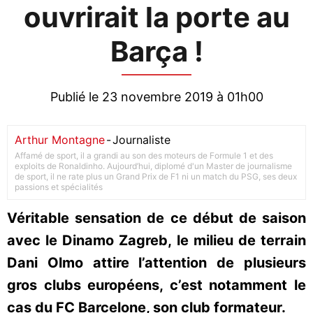
ouvrirait la porte au
Barça !
Publié le 23 novembre 2019 à 01h00
Arthur Montagne
-
Journaliste
Affamé de sport, il a grandi au son des moteurs de Formule 1 et des
exploits de Ronaldinho. Aujourd’hui, diplomé d'un Master de journalisme
de sport, il ne rate plus un Grand Prix de F1 ni un match du PSG, ses deux
passions et spécialités
Véritable sensation de ce début de saison
avec le Dinamo Zagreb, le milieu de terrain
Dani Olmo attire l’attention de plusieurs
gros clubs européens, c’est notamment le
cas du FC Barcelone, son club formateur.