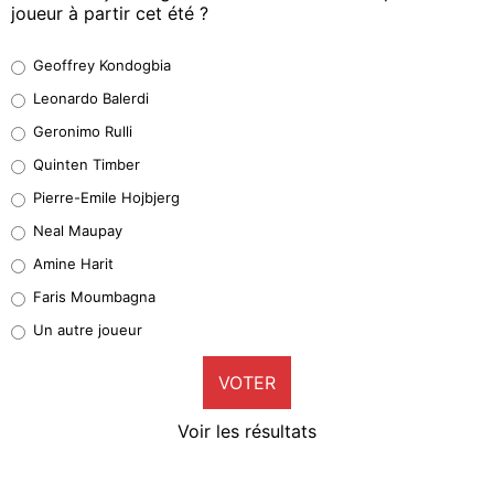
joueur à partir cet été ?
Geoffrey Kondogbia
Geoffrey Kondogbia
38%
Leonardo Balerdi
Leonardo Balerdi
Geronimo Rulli
32%
Quinten Timber
Geronimo Rulli
Pierre-Emile Hojbjerg
5%
Neal Maupay
Quinten Timber
Amine Harit
1%
Faris Moumbagna
Pierre-Emile Hojbjerg
Un autre joueur
9%
VOTER
Neal Maupay
4%
Voir les résultats
Amine Harit
3%