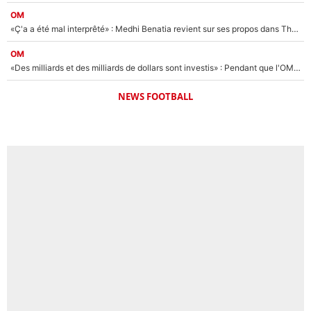
OM
«Ç'a a été mal interprêté» : Medhi Benatia revient sur ses propos dans The Bridge et précise ses conditions pour rejoindre le PSG !
OM
«Des milliards et des milliards de dollars sont investis» : Pendant que l'OM est en pleine crise financière, Frank McCourt lance un nouveau projet à 260M€ !
NEWS FOOTBALL