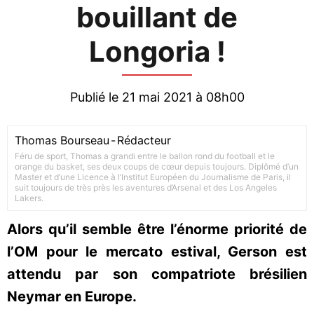
bouillant de
Longoria !
Publié le 21 mai 2021 à 08h00
Thomas Bourseau
-
Rédacteur
Féru de sport, Thomas a grandi entre le ballon rond du football et le
orange du basket, ses deux coups de cœur depuis toujours. Diplômé d’un
Master et d’une Licence à l’Institut Européen du Journalisme de Paris, il
suit toujours de très près les aventures d’Arsenal et des Los Angeles
Lakers.
Alors qu’il semble être l’énorme priorité de
l’OM pour le mercato estival, Gerson est
attendu par son compatriote brésilien
Neymar en Europe.