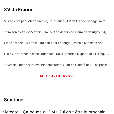
XV de France
Mis de côté par Fabien Galthié, un joueur du XV de France partage sa frustration : «ils ne me l’ont pas dit tout de suite»
La raison d'être de Matthieu Jalibert en dehors des terrains de rugby : «Ça m'atteint autant que si tu touches à un membre de ma famille»
XV de France - Matthieu Jalibert a tout changé : Romain Ntamack doit-il s’inquiéter pour sa place à un an de la Coupe du monde ?
«Le XV de France est meilleur avec Lucu» : Antoine Dupont doit-il s’inquiéter pour sa place ?
Le XV de France a trouvé son remplaçant : Fabien Galthié doit-il se passer d'Antoine Dupont ?
ACTUS XV DE FRANCE
Sondage
Mercato - Ça bouge à l’OM : Qui doit être le prochain