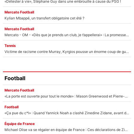
«Détester à vie», Stéphane Guy dans une embrouille à cause du PSG !
Mercato Football
Kylian Mbappé, un transfert obligatoire cet été ?
Mercato Football
Mercato - OM - «Dès que je prends un club, je t’appellerai» : La promesse de Marcelino au moment de claquer la porte
Tennis
Victime de racisme contre Murray, Kyrgios pousse un énorme coup de gueule !
Football
Mercato Football
«La porte est ouverte pour tout le monde» : Mason Greenwood et Pierre-Emerick Aubameyang ont quitté l'OM, Amine Gouiri balance sur la suite du mercato et sur la réaction du vestiaire !
Football
«Ça pue du c*l» : Quand Yannick Noah a clashé Zinedine Zidane, avant de se faire recadrer par le nouveau sélectionneur de l'équipe de France !
Équipe de France
Michael Olise va se régaler en équipe de France : Ces déclarations de Zinedine Zidane qui prouvent qu'il va tout miser sur la star du Bayern Munich !