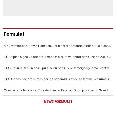
Formule1
Max Verstappen, Lewis Hamilton… et bientôt Fernando Alonso ? Le classement des pilotes les mieux payés en Formule 1 risque de changer !
F1 - Alpine signe un accord «impensable» et va entrer dans une nouvelle dimension : Grande nouvelle pour Pierre Gasly !
F1 : « Je lui ai fait un câlin, puis j’ai dû partir...», le témoignage émouvant de Max Verstappen sur sa fille
F1 : Charles Leclerc surpris par les paparazzis avec sa femme, les rumeurs étaient vraies !
Comme pour le final du Tour de France, Esteban Ocon propose un Grand Prix de Formule 1 à Paris : «Autour de l’Arc de Triomphe, ce serait génial» !
NEWS FORMULE1