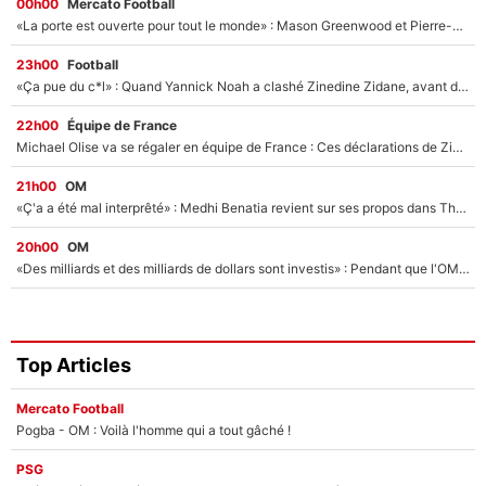
00h00
Mercato Football
«La porte est ouverte pour tout le monde» : Mason Greenwood et Pierre-Emerick Aubameyang ont quitté l'OM, Amine Gouiri balance sur la suite du mercato et sur la réaction du vestiaire !
23h00
Football
«Ça pue du c*l» : Quand Yannick Noah a clashé Zinedine Zidane, avant de se faire recadrer par le nouveau sélectionneur de l'équipe de France !
22h00
Équipe de France
Michael Olise va se régaler en équipe de France : Ces déclarations de Zinedine Zidane qui prouvent qu'il va tout miser sur la star du Bayern Munich !
21h00
OM
«Ç'a a été mal interprêté» : Medhi Benatia revient sur ses propos dans The Bridge et précise ses conditions pour rejoindre le PSG !
20h00
OM
«Des milliards et des milliards de dollars sont investis» : Pendant que l'OM est en pleine crise financière, Frank McCourt lance un nouveau projet à 260M€ !
Top Articles
Mercato Football
Pogba - OM : Voilà l'homme qui a tout gâché !
PSG