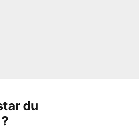
star du
 ?