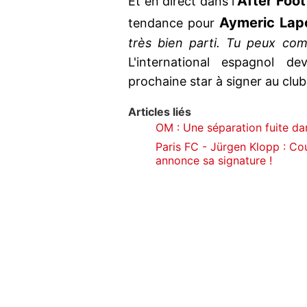
After Foot
Et en direct dans l'
Aymeric
Lap
tendance pour
très bien parti. Tu peux co
L'international espagnol de
prochaine star à signer au club
Articles liés
OM : Une séparation fuite dans
Paris FC - Jürgen Klopp : Co
annonce sa signature !