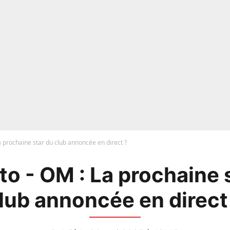
 prochaine star du club annoncée en direct ?
o - OM : La prochaine 
lub annoncée en direct