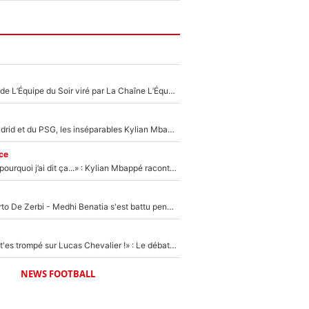
Un chroniqueur de L’Équipe du Soir viré par La Chaîne L’Équipe : Même Olivier Ménard n’avait pas pu empêcher son départ, «je l’ai appris sur Twitter, je l’ai vécu assez mal»
Loin du Real Madrid et du PSG, les inséparables Kylian Mbappé et Achraf Hakimi changent d'équipe le temps d'une journée !
ce
«Je ne sais pas pourquoi j’ai dit ça...» : Kylian Mbappé raconte sa première rencontre avec Zinédine Zidane (et c’est très drôle)
Départ de Roberto De Zerbi - Medhi Benatia s'est battu pendant six mois pour le retenir à l'OM, le PSG a été le naufrage de trop : «Je pars avec toi»
«Admets que tu t'es trompé sur Lucas Chevalier !» : Le débat sur le gardien du PSG vire au clash à l'After Foot
NEWS FOOTBALL