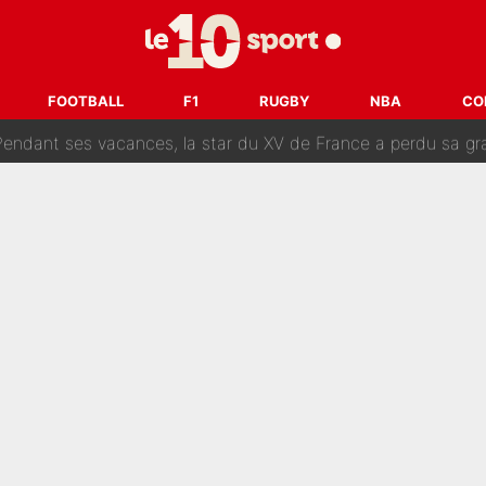
 par La Chaîne L’Équipe : Même Olivier Ménard n’avait pas pu empêcher son départ, «je 
SG, les inséparables Kylian Mbappé et Achraf Hakimi changent 
FOOTBALL
F1
RUGBY
NBA
CO
Pendant ses vacances, la star du XV de France a perdu sa g
 dit ça...» : Kylian Mbappé raconte sa première rencontre avec Zi
i Benatia s'est battu pendant six mois pour le retenir à l'OM, le PSG a été