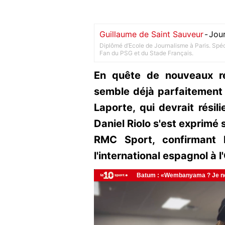
Guillaume de Saint Sauveur
-
Jour
Diplômé d’Ecole de Journalisme à Paris. Spéci
Fan du PSG et du Stade Français.
En quête de nouveaux re
semble déjà parfaitement
Laporte, qui devrait résil
Daniel Riolo s'est exprimé s
RMC Sport, confirmant 
l'international espagnol à l