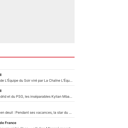
l
Un chroniqueur de L’Équipe du Soir viré par La Chaîne L’Équipe : Même Olivier Ménard n’avait pas pu empêcher son départ, «je l’ai appris sur Twitter, je l’ai vécu assez mal»
l
Loin du Real Madrid et du PSG, les inséparables Kylian Mbappé et Achraf Hakimi changent d'équipe le temps d'une journée !
Antoine Dupont en deuil : Pendant ses vacances, la star du XV de France a perdu sa grand-mère
 de France