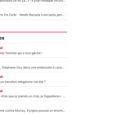
«Je ne sais pas pourquoi j’ai dit ça...» : Kylian Mbappé raconte sa première rencontre avec Zinédine Zidane (et c’est très drôle)
Départ de Roberto De Zerbi - Medhi Benatia s'est battu pendant six mois pour le retenir à l'OM, le PSG a été le naufrage de trop : «Je pars avec toi»
es
ll
ilà l'homme qui a tout gâché !
«Détester à vie», Stéphane Guy dans une embrouille à cause du PSG !
ll
n transfert obligatoire cet été ?
ll
Mercato - OM - «Dès que je prends un club, je t’appellerai» : La promesse de Marcelino au moment de claquer la porte
Victime de racisme contre Murray, Kyrgios pousse un énorme coup de gueule !