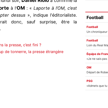
Daniel
Riolo
lundi soir,
a confirmé la
orte
OM
à l'
: «
Laporte à l’OM, c’est
mpter dessus
», indique l'éditorialiste.
Football
vrait donc, sauf surprise, être la
Football
.
Football
 la presse, c’est fini ?
up de tonnerre, la presse étrangère
Équipe de Fran
OM
PSG