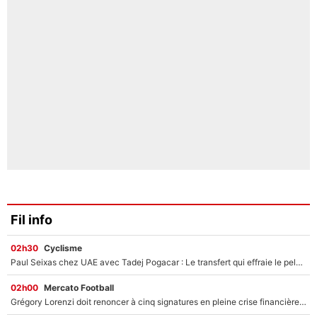
Fil info
02h30
Cyclisme
Paul Seixas chez UAE avec Tadej Pogacar : Le transfert qui effraie le peloton, «c’est la pire des choses qui puisse arriver»
02h00
Mercato Football
Grégory Lorenzi doit renoncer à cinq signatures en pleine crise financière : L’IA propose sept noms à l’OM pour un mercato réussi... à seulement 5M€ !