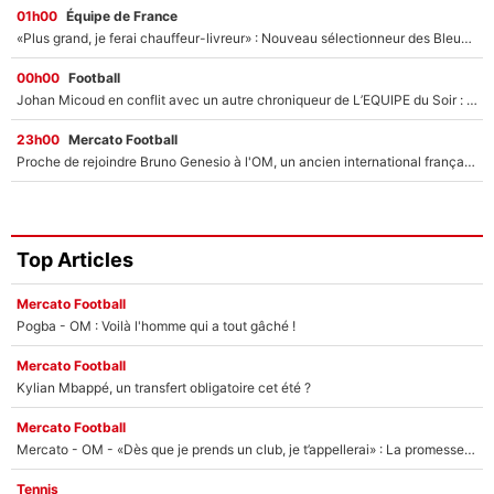
01h00
Équipe de France
«Plus grand, je ferai chauffeur-livreur» : Nouveau sélectionneur des Bleus, Zinédine Zidane s’était imaginé un avenir très différent lorsqu'il était enfant
00h00
Football
Johan Micoud en conflit avec un autre chroniqueur de L’EQUIPE du Soir : «Pendant un moment, je ne les ai pas remis ensemble dans l'émission»
23h00
Mercato Football
Proche de rejoindre Bruno Genesio à l'OM, un ancien international français va finalement débarquer... sur RMC !
Top Articles
Mercato Football
Pogba - OM : Voilà l'homme qui a tout gâché !
Mercato Football
Kylian Mbappé, un transfert obligatoire cet été ?
Mercato Football
Mercato - OM - «Dès que je prends un club, je t’appellerai» : La promesse de Marcelino au moment de claquer la porte
Tennis