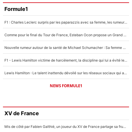
Formule1
F1 : Charles Leclerc surpris par les paparazzis avec sa femme, les rumeurs étaient vraies !
Comme pour le final du Tour de France, Esteban Ocon propose un Grand Prix de Formule 1 à Paris : «Autour de l’Arc de Triomphe, ce serait génial» !
Nouvelle rumeur autour de la santé de Michael Schumacher : Sa femme Corinna sort du silence
F1 - Lewis Hamilton victime de harcèlement, la discipline qui lui a évité le pire : «J'aurais probablement mal tourné»
Lewis Hamilton : Le talent inattendu dévoilé sur les réseaux sociaux qui a impressionné Kim Kardashian pendant leurs vacances en amoureux !
NEWS FORMULE1
XV de France
Mis de côté par Fabien Galthié, un joueur du XV de France partage sa frustration : «ils ne me l’ont pas dit tout de suite»