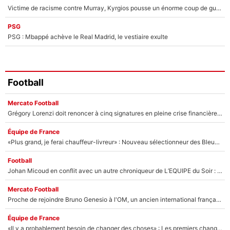
Victime de racisme contre Murray, Kyrgios pousse un énorme coup de gueule !
PSG
PSG : Mbappé achève le Real Madrid, le vestiaire exulte
Football
Mercato Football
Grégory Lorenzi doit renoncer à cinq signatures en pleine crise financière : L’IA propose sept noms à l’OM pour un mercato réussi... à seulement 5M€ !
Équipe de France
«Plus grand, je ferai chauffeur-livreur» : Nouveau sélectionneur des Bleus, Zinédine Zidane s’était imaginé un avenir très différent lorsqu'il était enfant
Football
Johan Micoud en conflit avec un autre chroniqueur de L’EQUIPE du Soir : «Pendant un moment, je ne les ai pas remis ensemble dans l'émission»
Mercato Football
Proche de rejoindre Bruno Genesio à l'OM, un ancien international français va finalement débarquer... sur RMC !
Équipe de France
«Il y a probablement besoin de changer des choses» : Les premiers changements de Zinedine Zidane en équipe de France sont révélés ?