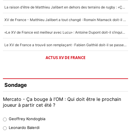
La raison d'être de Matthieu Jalibert en dehors des terrains de rugby : «Ça m'atteint autant que si tu touches à un membre de ma famille»
XV de France - Matthieu Jalibert a tout changé : Romain Ntamack doit-il s’inquiéter pour sa place à un an de la Coupe du monde ?
«Le XV de France est meilleur avec Lucu» : Antoine Dupont doit-il s’inquiéter pour sa place ?
Le XV de France a trouvé son remplaçant : Fabien Galthié doit-il se passer d'Antoine Dupont ?
ACTUS XV DE FRANCE
Sondage
Mercato - Ça bouge à l’OM : Qui doit être le prochain
joueur à partir cet été ?
Geoffrey Kondogbia
Geoffrey Kondogbia
38%
Leonardo Balerdi