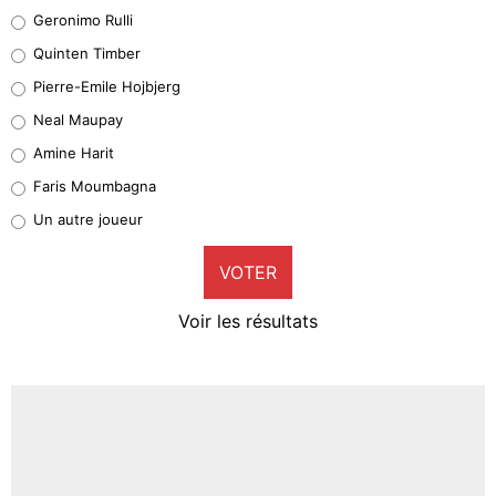
Leonardo Balerdi
Geronimo Rulli
32%
Quinten Timber
Geronimo Rulli
Pierre-Emile Hojbjerg
4%
Neal Maupay
Quinten Timber
Amine Harit
1%
Faris Moumbagna
Pierre-Emile Hojbjerg
Un autre joueur
9%
VOTER
Neal Maupay
4%
Voir les résultats
Amine Harit
3%
Faris Moumbagna
4%
Un autre joueur