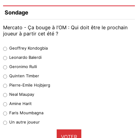
Sondage
Mercato - Ça bouge à l’OM : Qui doit être le prochain
joueur à partir cet été ?
Geoffrey Kondogbia
Geoffrey Kondogbia
38%
Leonardo Balerdi
Leonardo Balerdi
Geronimo Rulli
32%
Quinten Timber
Geronimo Rulli
Pierre-Emile Hojbjerg
5%
Neal Maupay
Quinten Timber
Amine Harit
1%
Faris Moumbagna
Pierre-Emile Hojbjerg
Un autre joueur
9%
VOTER
Neal Maupay