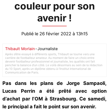
couleur pour son
avenir !
Publié le 26 février 2022 à 13h15
Thibault Morlain
-
Journaliste
Après s’être essayé à différents sports, Thibault se tourne vers une
carrière de footballeur amateur. Au moment de faire un choix entre
devenir footballeur professionnel et journaliste, les qualités ont fait
pencher la balance d’un côté. Le voilà désormais au sein de la rédaction
du 10 Sport, après un diplôme obtenu à l’Institut International de
Communication de Paris.
Pas dans les plans de Jorge Sampaoli,
Lucas Perrin a été prêté avec option
d’achat par l’OM à Strasbourg. Ce samedi,
le principal a fait le point sur son avenir.