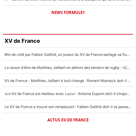
NEWS FORMULE1
XV de France
Mis de côté par Fabien Galthié, un joueur du XV de France partage sa frustration : «ils ne me l’ont pas dit tout de suite»
La raison d'être de Matthieu Jalibert en dehors des terrains de rugby : «Ça m'atteint autant que si tu touches à un membre de ma famille»
XV de France - Matthieu Jalibert a tout changé : Romain Ntamack doit-il s’inquiéter pour sa place à un an de la Coupe du monde ?
«Le XV de France est meilleur avec Lucu» : Antoine Dupont doit-il s’inquiéter pour sa place ?
Le XV de France a trouvé son remplaçant : Fabien Galthié doit-il se passer d'Antoine Dupont ?
ACTUS XV DE FRANCE