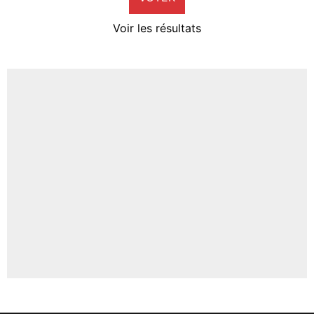
4%
Voir les résultats
Amine Harit
3%
Faris Moumbagna
5%
Un autre joueur
5%
1520 personnes ont participé aux votes.