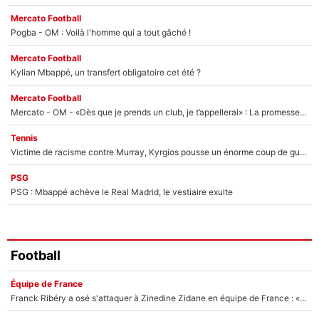
Mercato Football
Pogba - OM : Voilà l'homme qui a tout gâché !
Mercato Football
Kylian Mbappé, un transfert obligatoire cet été ?
Mercato Football
Mercato - OM - «Dès que je prends un club, je t’appellerai» : La promesse de Marcelino au moment de claquer la porte
Tennis
Victime de racisme contre Murray, Kyrgios pousse un énorme coup de gueule !
PSG
PSG : Mbappé achève le Real Madrid, le vestiaire exulte
Football
Équipe de France
Franck Ribéry a osé s'attaquer à Zinedine Zidane en équipe de France : «Je n'aurais jamais fait ça»