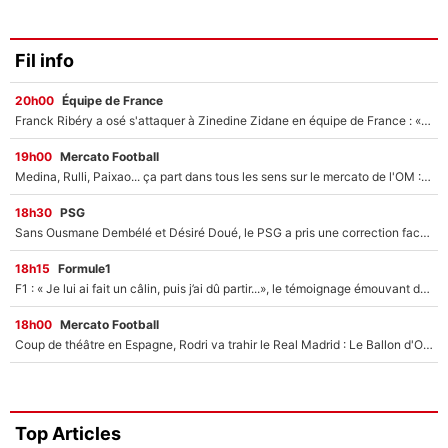
Fil info
20h00
Équipe de France
Franck Ribéry a osé s'attaquer à Zinedine Zidane en équipe de France : «Je n'aurais jamais fait ça»
19h00
Mercato Football
Medina, Rulli, Paixao... ça part dans tous les sens sur le mercato de l'OM : Frank McCourt va enfin récupérer l'argent qu'il attend ?
18h30
PSG
Sans Ousmane Dembélé et Désiré Doué, le PSG a pris une correction face à Majorque : Luis Enrique attend avec impatience des renforts !
18h15
Formule1
F1 : « Je lui ai fait un câlin, puis j’ai dû partir...», le témoignage émouvant de Max Verstappen sur sa fille
18h00
Mercato Football
Coup de théâtre en Espagne, Rodri va trahir le Real Madrid : Le Ballon d'Or a choisi de signer au FC Barcelone !
Top Articles