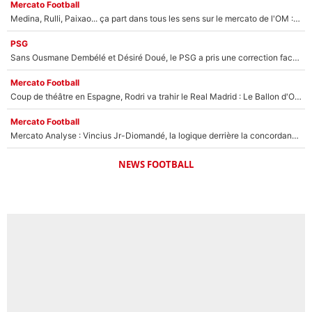
Mercato Football
Medina, Rulli, Paixao... ça part dans tous les sens sur le mercato de l'OM : Frank McCourt va enfin récupérer l'argent qu'il attend ?
PSG
Sans Ousmane Dembélé et Désiré Doué, le PSG a pris une correction face à Majorque : Luis Enrique attend avec impatience des renforts !
Mercato Football
Coup de théâtre en Espagne, Rodri va trahir le Real Madrid : Le Ballon d'Or a choisi de signer au FC Barcelone !
Mercato Football
Mercato Analyse : Vincius Jr-Diomandé, la logique derrière la concordance des temps
NEWS FOOTBALL