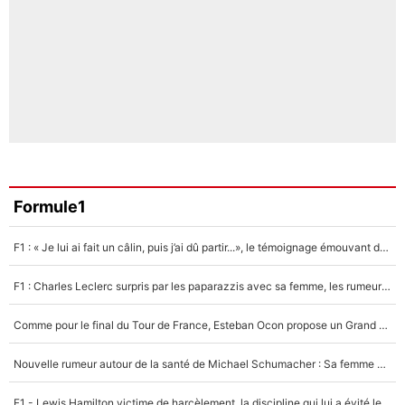
Formule1
F1 : « Je lui ai fait un câlin, puis j’ai dû partir...», le témoignage émouvant de Max Verstappen sur sa fille
F1 : Charles Leclerc surpris par les paparazzis avec sa femme, les rumeurs étaient vraies !
Comme pour le final du Tour de France, Esteban Ocon propose un Grand Prix de Formule 1 à Paris : «Autour de l’Arc de Triomphe, ce serait génial» !
Nouvelle rumeur autour de la santé de Michael Schumacher : Sa femme Corinna sort du silence
F1 - Lewis Hamilton victime de harcèlement, la discipline qui lui a évité le pire : «J'aurais probablement mal tourné»