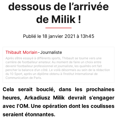
dessous de l’arrivée
de Milik !
Publié le 18 janvier 2021 à 13h45
Thibault Morlain
-
Journaliste
Après s’être essayé à différents sports, Thibault se tourne vers une
carrière de footballeur amateur. Au moment de faire un choix entre
devenir footballeur professionnel et journaliste, les qualités ont fait
pencher la balance d’un côté. Le voilà désormais au sein de la rédaction
du 10 Sport, après un diplôme obtenu à l’Institut International de
Communication de Paris.
Cela serait bouclé, dans les prochaines
heures, Arkadiusz Milik devrait s’engager
avec l’OM. Une opération dont les coulisses
seraient étonnantes.