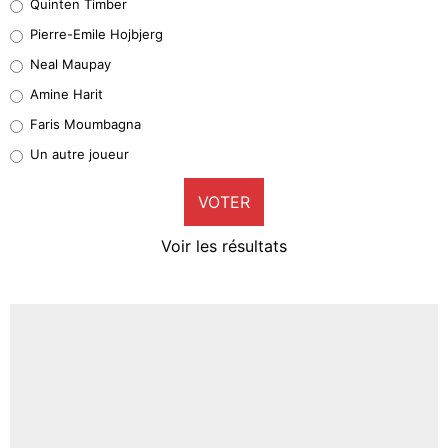
Quinten Timber
Geronimo Rulli
Pierre-Emile Hojbjerg
4%
Neal Maupay
Quinten Timber
Amine Harit
1%
Faris Moumbagna
Pierre-Emile Hojbjerg
Un autre joueur
9%
VOTER
Neal Maupay
4%
Voir les résultats
Amine Harit
3%
Faris Moumbagna
4%
Un autre joueur
5%
1459 personnes ont participé aux votes.