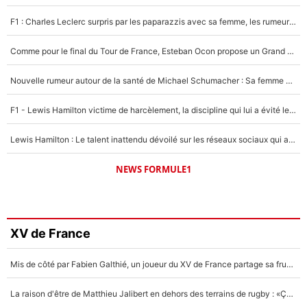
F1 : Charles Leclerc surpris par les paparazzis avec sa femme, les rumeurs étaient vraies !
Comme pour le final du Tour de France, Esteban Ocon propose un Grand Prix de Formule 1 à Paris : «Autour de l’Arc de Triomphe, ce serait génial» !
Nouvelle rumeur autour de la santé de Michael Schumacher : Sa femme Corinna sort du silence
F1 - Lewis Hamilton victime de harcèlement, la discipline qui lui a évité le pire : «J'aurais probablement mal tourné»
Lewis Hamilton : Le talent inattendu dévoilé sur les réseaux sociaux qui a impressionné Kim Kardashian pendant leurs vacances en amoureux !
NEWS FORMULE1
XV de France
Mis de côté par Fabien Galthié, un joueur du XV de France partage sa frustration : «ils ne me l’ont pas dit tout de suite»
La raison d'être de Matthieu Jalibert en dehors des terrains de rugby : «Ça m'atteint autant que si tu touches à un membre de ma famille»