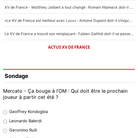
XV de France - Matthieu Jalibert a tout changé : Romain Ntamack doit-il s’inquiéter pour sa place à un an de la Coupe du monde ?
«Le XV de France est meilleur avec Lucu» : Antoine Dupont doit-il s’inquiéter pour sa place ?
Le XV de France a trouvé son remplaçant : Fabien Galthié doit-il se passer d'Antoine Dupont ?
ACTUS XV DE FRANCE
Sondage
Mercato - Ça bouge à l’OM : Qui doit être le prochain
joueur à partir cet été ?
Geoffrey Kondogbia
Geoffrey Kondogbia
38%
Leonardo Balerdi
Leonardo Balerdi
Geronimo Rulli
32%