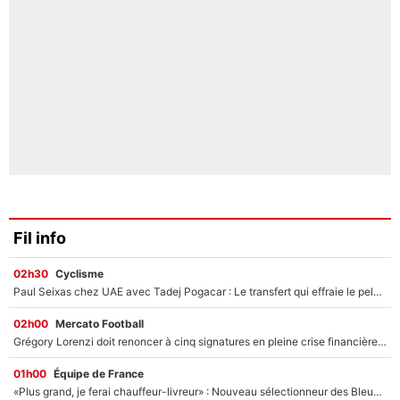
Fil info
02h30
Cyclisme
Paul Seixas chez UAE avec Tadej Pogacar : Le transfert qui effraie le peloton, «c’est la pire des choses qui puisse arriver»
02h00
Mercato Football
Grégory Lorenzi doit renoncer à cinq signatures en pleine crise financière : L’IA propose sept noms à l’OM pour un mercato réussi... à seulement 5M€ !
01h00
Équipe de France
«Plus grand, je ferai chauffeur-livreur» : Nouveau sélectionneur des Bleus, Zinédine Zidane s’était imaginé un avenir très différent lorsqu'il était enfant