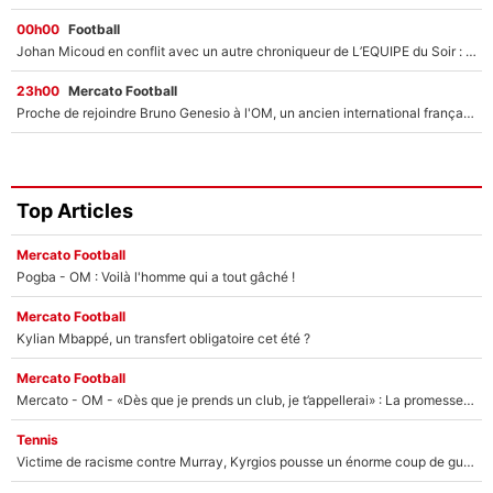
00h00
Football
Johan Micoud en conflit avec un autre chroniqueur de L’EQUIPE du Soir : «Pendant un moment, je ne les ai pas remis ensemble dans l'émission»
23h00
Mercato Football
Proche de rejoindre Bruno Genesio à l'OM, un ancien international français va finalement débarquer... sur RMC !
Top Articles
Mercato Football
Pogba - OM : Voilà l'homme qui a tout gâché !
Mercato Football
Kylian Mbappé, un transfert obligatoire cet été ?
Mercato Football
Mercato - OM - «Dès que je prends un club, je t’appellerai» : La promesse de Marcelino au moment de claquer la porte
Tennis
Victime de racisme contre Murray, Kyrgios pousse un énorme coup de gueule !