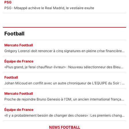
PSG
PSG : Mbappé achève le Real Madrid, le vestiaire exulte
Football
Mercato Football
Grégory Lorenzi doit renoncer à cinq signatures en pleine crise financière : L’IA propose sept noms à l’OM pour un mercato réussi... à seulement 5M€ !
Équipe de France
«Plus grand, je ferai chauffeur-livreur» : Nouveau sélectionneur des Bleus, Zinédine Zidane s’était imaginé un avenir très différent lorsqu'il était enfant
Football
Johan Micoud en conflit avec un autre chroniqueur de L’EQUIPE du Soir : «Pendant un moment, je ne les ai pas remis ensemble dans l'émission»
Mercato Football
Proche de rejoindre Bruno Genesio à l'OM, un ancien international français va finalement débarquer... sur RMC !
Équipe de France
«Il y a probablement besoin de changer des choses» : Les premiers changements de Zinedine Zidane en équipe de France sont révélés ?
NEWS FOOTBALL