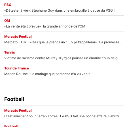
PSG
«Détester à vie», Stéphane Guy dans une embrouille à cause du PSG !
OM
«La vente était prévue», la grande annonce de l’OM
Mercato Football
Mercato - OM - «Dès que je prends un club, je t’appellerai» : La promesse de Marcelino au moment de claquer la porte
Tennis
Victime de racisme contre Murray, Kyrgios pousse un énorme coup de gueule !
Tour de France
Marion Rousse : Le mariage que personne n'a vu venir !
Football
Mercato Football
C'est imminent pour Ferran Torres : Le PSG fait une bonne affaire, Fabrizio Romano révèle le vrai prix du joueur !
Football