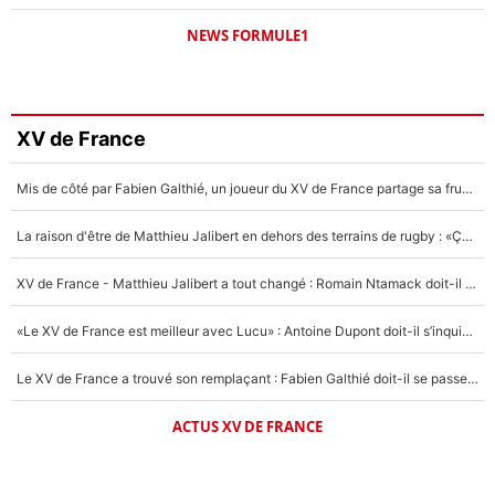
NEWS FORMULE1
XV de France
Mis de côté par Fabien Galthié, un joueur du XV de France partage sa frustration : «ils ne me l’ont pas dit tout de suite»
La raison d'être de Matthieu Jalibert en dehors des terrains de rugby : «Ça m'atteint autant que si tu touches à un membre de ma famille»
XV de France - Matthieu Jalibert a tout changé : Romain Ntamack doit-il s’inquiéter pour sa place à un an de la Coupe du monde ?
«Le XV de France est meilleur avec Lucu» : Antoine Dupont doit-il s’inquiéter pour sa place ?
Le XV de France a trouvé son remplaçant : Fabien Galthié doit-il se passer d'Antoine Dupont ?
ACTUS XV DE FRANCE