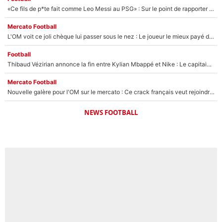
«Ce fils de p*te fait comme Leo Messi au PSG» : Sur le point de rapporter gros à l'OM, Facundo Medina raconte son clash avec des supporters !
Mercato Football
L'OM voit ce joli chèque lui passer sous le nez : Le joueur le mieux payé du club refuse de partir, son transfert est annulé à la dernière minute !
Football
Thibaud Vézirian annonce la fin entre Kylian Mbappé et Nike : Le capitaine de l'équipe de France lui répond sur Instagram !
Mercato Football
Nouvelle galère pour l'OM sur le mercato : Ce crack français veut rejoindre le PSG, il a déjà donné son accord pour signer à Paris !
NEWS FOOTBALL