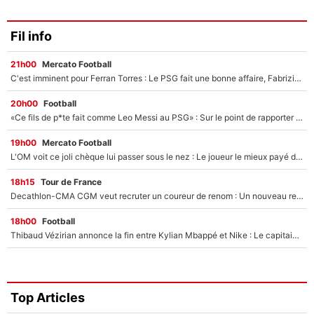
Fil info
21h00
Mercato Football
C'est imminent pour Ferran Torres : Le PSG fait une bonne affaire, Fabrizio Romano révèle le vrai prix du joueur !
20h00
Football
«Ce fils de p*te fait comme Leo Messi au PSG» : Sur le point de rapporter gros à l'OM, Facundo Medina raconte son clash avec des supporters !
19h00
Mercato Football
L'OM voit ce joli chèque lui passer sous le nez : Le joueur le mieux payé du club refuse de partir, son transfert est annulé à la dernière minute !
18h15
Tour de France
Decathlon-CMA CGM veut recruter un coureur de renom : Un nouveau renfort important arrive pour Paul Seixas ?
18h00
Football
Thibaud Vézirian annonce la fin entre Kylian Mbappé et Nike : Le capitaine de l'équipe de France lui répond sur Instagram !
Top Articles