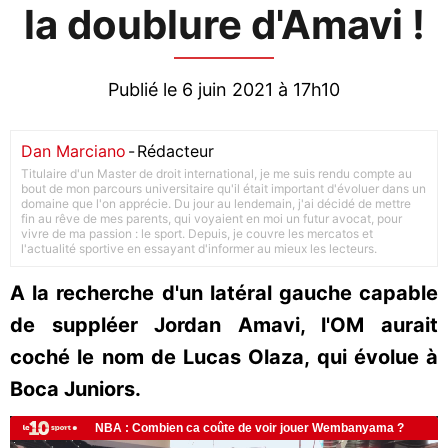
la doublure d'Amavi !
Publié le 6 juin 2021 à 17h10
Dan Marciano
-
Rédacteur
Titulaire d'un Master de droit international, je me suis rendu compte au
bout de mon parcours universitaire qu'il était important d'évoluer dans un
domaine que l'on apprécie. Du jour au lendemain, j'ai décidé de mettre
fin au rêve de mes parents, qui voyaient en moi un futur avocat, pour
vivre de ma passion : le sport. Depuis, je couvre les mercatos et
l'actualité sportive en essayant d'informer au mieux les lecteurs.
A la recherche d'un latéral gauche capable
de suppléer Jordan Amavi, l'OM aurait
coché le nom de Lucas Olaza, qui évolue à
Boca Juniors.