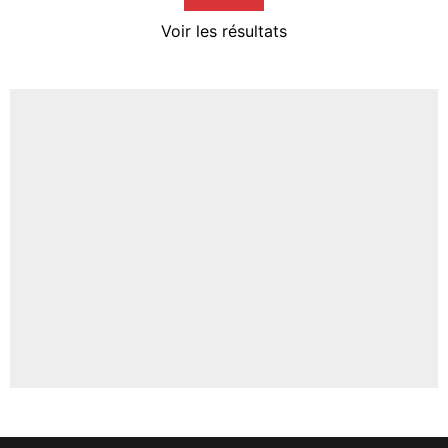
4%
Voir les résultats
Amine Harit
3%
Faris Moumbagna
4%
Un autre joueur
5%
1765 personnes ont participé aux votes.