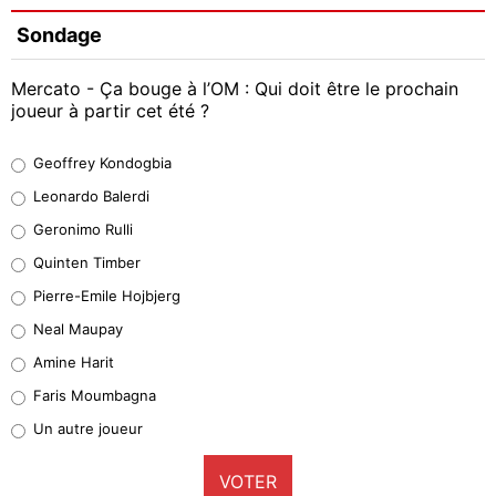
Sondage
Mercato - Ça bouge à l’OM : Qui doit être le prochain
joueur à partir cet été ?
Geoffrey Kondogbia
Geoffrey Kondogbia
37%
Leonardo Balerdi
Leonardo Balerdi
Geronimo Rulli
32%
Quinten Timber
Geronimo Rulli
Pierre-Emile Hojbjerg
5%
Neal Maupay
Quinten Timber
Amine Harit
1%
Faris Moumbagna
Pierre-Emile Hojbjerg
Un autre joueur
8%
VOTER
Neal Maupay