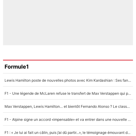
Formule1
Lewis Hamilton poste de nouvelles photos avec Kim Kardashian : Ses fans le voient déjà redevenir champion du monde de F1 grâce à elle !
F1 - Une légende de McLaren refuse le transfert de Max Verstappen qui pourrait «faire des vagues» et plomber l'ambiance dans l'équipe
Max Verstappen, Lewis Hamilton… et bientôt Fernando Alonso ? Le classement des pilotes les mieux payés en Formule 1 risque de changer !
F1 - Alpine signe un accord «impensable» et va entrer dans une nouvelle dimension : Grande nouvelle pour Pierre Gasly !
F1 : « Je lui ai fait un câlin, puis j’ai dû partir...», le témoignage émouvant de Max Verstappen sur sa fille