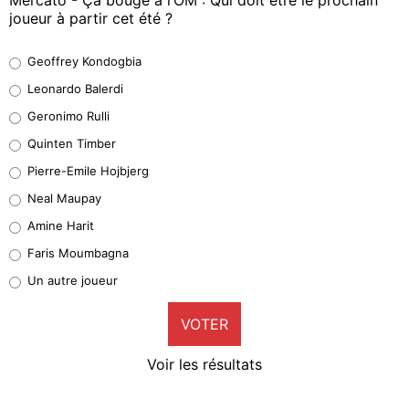
joueur à partir cet été ?
Geoffrey Kondogbia
Geoffrey Kondogbia
38%
Leonardo Balerdi
Leonardo Balerdi
Geronimo Rulli
32%
Quinten Timber
Geronimo Rulli
Pierre-Emile Hojbjerg
5%
Neal Maupay
Quinten Timber
Amine Harit
1%
Faris Moumbagna
Pierre-Emile Hojbjerg
Un autre joueur
9%
VOTER
Neal Maupay
4%
Voir les résultats
Amine Harit
3%