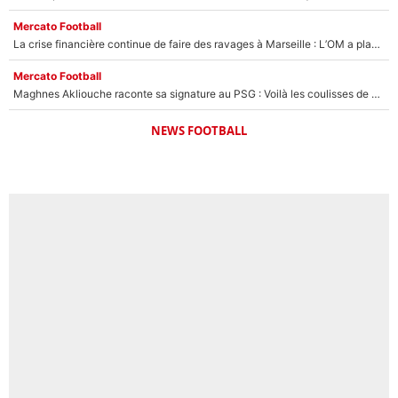
Mercato Football
La crise financière continue de faire des ravages à Marseille : L’OM a placé 12 joueurs sur le marché des transferts… et ça pourrait lui rapporter près de 100M€ !
Mercato Football
Maghnes Akliouche raconte sa signature au PSG : Voilà les coulisses de son transfert de rêve à 50M€
NEWS FOOTBALL