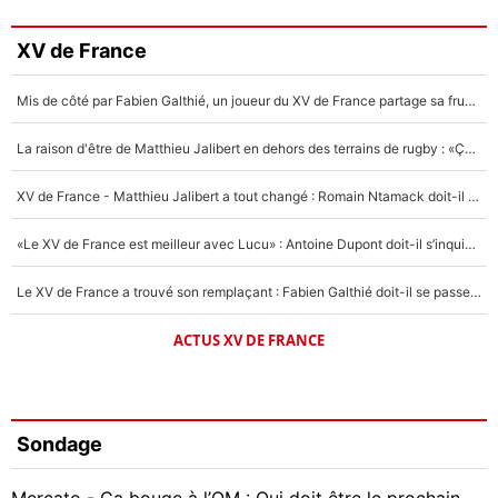
XV de France
Mis de côté par Fabien Galthié, un joueur du XV de France partage sa frustration : «ils ne me l’ont pas dit tout de suite»
La raison d'être de Matthieu Jalibert en dehors des terrains de rugby : «Ça m'atteint autant que si tu touches à un membre de ma famille»
XV de France - Matthieu Jalibert a tout changé : Romain Ntamack doit-il s’inquiéter pour sa place à un an de la Coupe du monde ?
«Le XV de France est meilleur avec Lucu» : Antoine Dupont doit-il s’inquiéter pour sa place ?
Le XV de France a trouvé son remplaçant : Fabien Galthié doit-il se passer d'Antoine Dupont ?
ACTUS XV DE FRANCE
Sondage
Mercato - Ça bouge à l’OM : Qui doit être le prochain