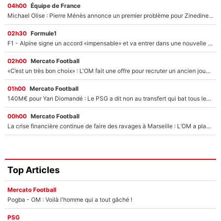
04h00
Équipe de France
Michael Olise : Pierre Ménès annonce un premier problème pour Zinedine Zidane en équipe de France
02h30
Formule1
F1 - Alpine signe un accord «impensable» et va entrer dans une nouvelle dimension : Grande nouvelle pour Pierre Gasly !
02h00
Mercato Football
«C’est un très bon choix» : L'OM fait une offre pour recruter un ancien joueur du PSG... et c'est validé dans l'After Foot !
01h00
Mercato Football
140M€ pour Yan Diomandé : Le PSG a dit non au transfert qui bat tous les records sur le mercato
00h00
Mercato Football
La crise financière continue de faire des ravages à Marseille : L’OM a placé 12 joueurs sur le marché des transferts… et ça pourrait lui rapporter près de 100M€ !
Top Articles
Mercato Football
Pogba - OM : Voilà l'homme qui a tout gâché !
PSG