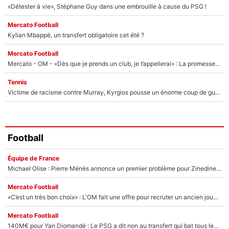
«Détester à vie», Stéphane Guy dans une embrouille à cause du PSG !
Mercato Football
Kylian Mbappé, un transfert obligatoire cet été ?
Mercato Football
Mercato - OM - «Dès que je prends un club, je t’appellerai» : La promesse de Marcelino au moment de claquer la porte
Tennis
Victime de racisme contre Murray, Kyrgios pousse un énorme coup de gueule !
Football
Équipe de France
Michael Olise : Pierre Ménès annonce un premier problème pour Zinedine Zidane en équipe de France
Mercato Football
«C’est un très bon choix» : L'OM fait une offre pour recruter un ancien joueur du PSG... et c'est validé dans l'After Foot !
Mercato Football
140M€ pour Yan Diomandé : Le PSG a dit non au transfert qui bat tous les records sur le mercato