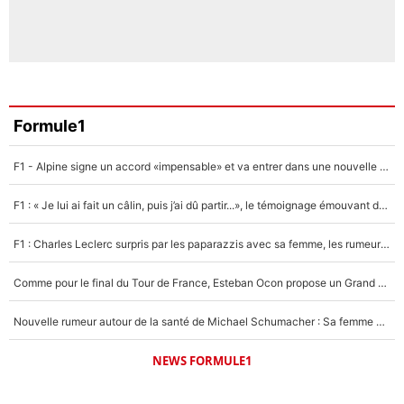
Formule1
F1 - Alpine signe un accord «impensable» et va entrer dans une nouvelle dimension : Grande nouvelle pour Pierre Gasly !
F1 : « Je lui ai fait un câlin, puis j’ai dû partir...», le témoignage émouvant de Max Verstappen sur sa fille
F1 : Charles Leclerc surpris par les paparazzis avec sa femme, les rumeurs étaient vraies !
Comme pour le final du Tour de France, Esteban Ocon propose un Grand Prix de Formule 1 à Paris : «Autour de l’Arc de Triomphe, ce serait génial» !
Nouvelle rumeur autour de la santé de Michael Schumacher : Sa femme Corinna sort du silence
NEWS FORMULE1