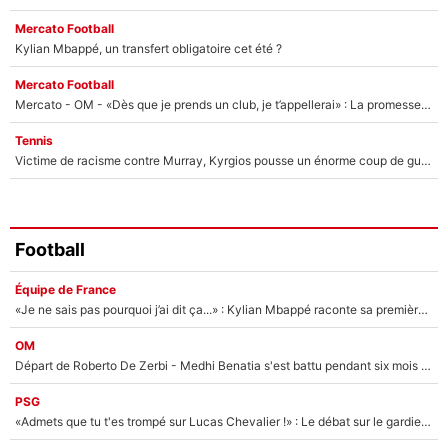
Mercato Football
Kylian Mbappé, un transfert obligatoire cet été ?
Mercato Football
Mercato - OM - «Dès que je prends un club, je t’appellerai» : La promesse de Marcelino au moment de claquer la porte
Tennis
Victime de racisme contre Murray, Kyrgios pousse un énorme coup de gueule !
Football
Équipe de France
«Je ne sais pas pourquoi j’ai dit ça...» : Kylian Mbappé raconte sa première rencontre avec Zinédine Zidane (et c’est très drôle)
OM
Départ de Roberto De Zerbi - Medhi Benatia s'est battu pendant six mois pour le retenir à l'OM, le PSG a été le naufrage de trop : «Je pars avec toi»
PSG
«Admets que tu t'es trompé sur Lucas Chevalier !» : Le débat sur le gardien du PSG vire au clash à l'After Foot