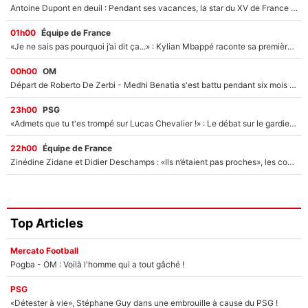
Antoine Dupont en deuil : Pendant ses vacances, la star du XV de France a perdu sa grand-mère
01h00
Équipe de France
«Je ne sais pas pourquoi j’ai dit ça...» : Kylian Mbappé raconte sa première rencontre avec Zinédine Zidane (et c’est très drôle)
00h00
OM
Départ de Roberto De Zerbi - Medhi Benatia s'est battu pendant six mois pour le retenir à l'OM, le PSG a été le naufrage de trop : «Je pars avec toi»
23h00
PSG
«Admets que tu t'es trompé sur Lucas Chevalier !» : Le débat sur le gardien du PSG vire au clash à l'After Foot
22h00
Équipe de France
Zinédine Zidane et Didier Deschamps : «Ils n’étaient pas proches», les confidences d’un membre de l’équipe de France 1998 sur leur relation spéciale
Top Articles
Mercato Football
Pogba - OM : Voilà l'homme qui a tout gâché !
PSG
«Détester à vie», Stéphane Guy dans une embrouille à cause du PSG !