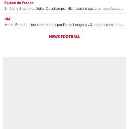
Équipe de France
Zinédine Zidane et Didier Deschamps : «Ils n’étaient pas proches», les confidences d’un membre de l’équipe de France 1998 sur leur relation spéciale
OM
Medhi Benatia s'est «senti trahi» par Pablo Longoria : Quelques semaines après son départ, l'ancien directeur de football de l'OM règle ses comptes
NEWS FOOTBALL