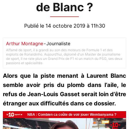
de Blanc ?
Publié le 14 octobre 2019 à 11h30
Arthur Montagne
-
Journaliste
Affamé de sport, il a grandi au son des moteurs de Formule 1 et des
exploits de Ronaldinho. Aujourd’hui, diplomé d'un Master de journalisme
de sport, il ne rate plus un Grand Prix de F1 ni un match du PSG, ses deux
passions et spécialités
Alors que la piste menant à Laurent Blanc
semble avoir pris du plomb dans l’aile, le
refus de Jean-Louis Gasset serait loin d’être
étranger aux difficultés dans ce dossier.