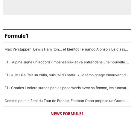
Formule1
Max Verstappen, Lewis Hamilton… et bientôt Fernando Alonso ? Le classement des pilotes les mieux payés en Formule 1 risque de changer !
F1 - Alpine signe un accord «impensable» et va entrer dans une nouvelle dimension : Grande nouvelle pour Pierre Gasly !
F1 : « Je lui ai fait un câlin, puis j’ai dû partir...», le témoignage émouvant de Max Verstappen sur sa fille
F1 : Charles Leclerc surpris par les paparazzis avec sa femme, les rumeurs étaient vraies !
Comme pour le final du Tour de France, Esteban Ocon propose un Grand Prix de Formule 1 à Paris : «Autour de l’Arc de Triomphe, ce serait génial» !
NEWS FORMULE1