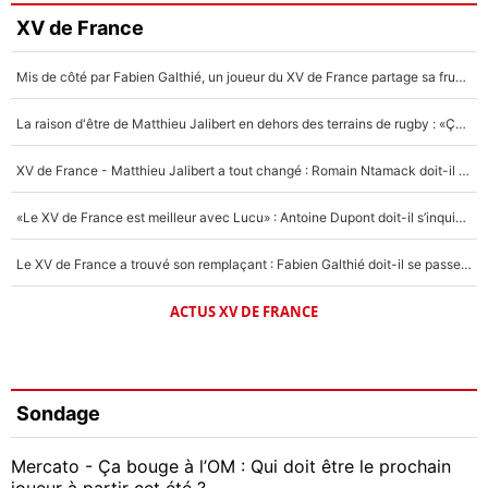
XV de France
Mis de côté par Fabien Galthié, un joueur du XV de France partage sa frustration : «ils ne me l’ont pas dit tout de suite»
La raison d'être de Matthieu Jalibert en dehors des terrains de rugby : «Ça m'atteint autant que si tu touches à un membre de ma famille»
XV de France - Matthieu Jalibert a tout changé : Romain Ntamack doit-il s’inquiéter pour sa place à un an de la Coupe du monde ?
«Le XV de France est meilleur avec Lucu» : Antoine Dupont doit-il s’inquiéter pour sa place ?
Le XV de France a trouvé son remplaçant : Fabien Galthié doit-il se passer d'Antoine Dupont ?
ACTUS XV DE FRANCE
Sondage
Mercato - Ça bouge à l’OM : Qui doit être le prochain
joueur à partir cet été ?