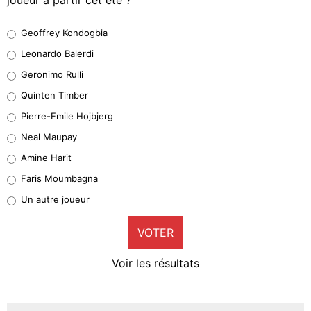
Geoffrey Kondogbia
Geoffrey Kondogbia
38%
Leonardo Balerdi
Leonardo Balerdi
Geronimo Rulli
32%
Quinten Timber
Geronimo Rulli
Pierre-Emile Hojbjerg
5%
Neal Maupay
Quinten Timber
Amine Harit
1%
Faris Moumbagna
Pierre-Emile Hojbjerg
Un autre joueur
9%
VOTER
Neal Maupay
4%
Voir les résultats
Amine Harit
3%