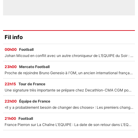
Fil info
00h00
Football
Johan Micoud en conflit avec un autre chroniqueur de L’EQUIPE du Soir : «Pendant un moment, je ne les ai pas remis ensemble dans l'émission»
23h00
Mercato Football
Proche de rejoindre Bruno Genesio à l'OM, un ancien international français va finalement débarquer... sur RMC !
22h15
Tour de France
Une signature très importante se prépare chez Decathlon-CMA CGM pour aider Paul Seixas à gagner le Tour de France 2027
22h00
Équipe de France
«Il y a probablement besoin de changer des choses» : Les premiers changements de Zinedine Zidane en équipe de France sont révélés ?
21h00
Football
France Pierron sur La Chaîne L'EQUIPE : La date de son retour dans L'EQUIPE de Choc est connue... et c'était très attendu