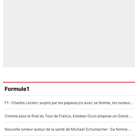
Formule1
F1 : Charles Leclerc surpris par les paparazzis avec sa femme, les rumeurs étaient vraies !
Comme pour le final du Tour de France, Esteban Ocon propose un Grand Prix de Formule 1 à Paris : «Autour de l’Arc de Triomphe, ce serait génial» !
Nouvelle rumeur autour de la santé de Michael Schumacher : Sa femme Corinna sort du silence