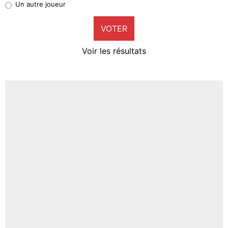
Un autre joueur
9%
VOTER
Neal Maupay
4%
Voir les résultats
Amine Harit
3%
Faris Moumbagna
4%
Un autre joueur
5%
1459 personnes ont participé aux votes.