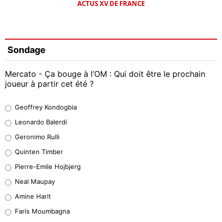
ACTUS XV DE FRANCE
Sondage
Mercato - Ça bouge à l’OM : Qui doit être le prochain
joueur à partir cet été ?
Geoffrey Kondogbia
Geoffrey Kondogbia
38%
Leonardo Balerdi
Leonardo Balerdi
Geronimo Rulli
32%
Quinten Timber
Geronimo Rulli
Pierre-Emile Hojbjerg
4%
Neal Maupay
Quinten Timber
Amine Harit
1%
Faris Moumbagna
Pierre-Emile Hojbjerg