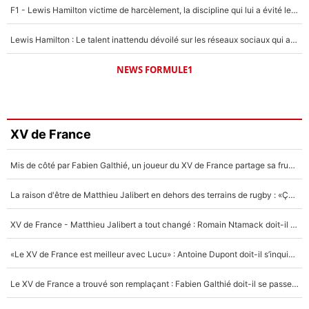
F1 - Lewis Hamilton victime de harcèlement, la discipline qui lui a évité le pire : «J'aurais probablement mal tourné»
Lewis Hamilton : Le talent inattendu dévoilé sur les réseaux sociaux qui a impressionné Kim Kardashian pendant leurs vacances en amoureux !
NEWS FORMULE1
XV de France
Mis de côté par Fabien Galthié, un joueur du XV de France partage sa frustration : «ils ne me l’ont pas dit tout de suite»
La raison d'être de Matthieu Jalibert en dehors des terrains de rugby : «Ça m'atteint autant que si tu touches à un membre de ma famille»
XV de France - Matthieu Jalibert a tout changé : Romain Ntamack doit-il s’inquiéter pour sa place à un an de la Coupe du monde ?
«Le XV de France est meilleur avec Lucu» : Antoine Dupont doit-il s’inquiéter pour sa place ?
Le XV de France a trouvé son remplaçant : Fabien Galthié doit-il se passer d'Antoine Dupont ?