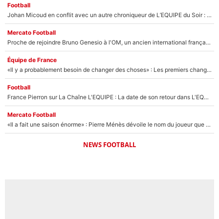
Football
Johan Micoud en conflit avec un autre chroniqueur de L’EQUIPE du Soir : «Pendant un moment, je ne les ai pas remis ensemble dans l'émission»
Mercato Football
Proche de rejoindre Bruno Genesio à l'OM, un ancien international français va finalement débarquer... sur RMC !
Équipe de France
«Il y a probablement besoin de changer des choses» : Les premiers changements de Zinedine Zidane en équipe de France sont révélés ?
Football
France Pierron sur La Chaîne L'EQUIPE : La date de son retour dans L'EQUIPE de Choc est connue... et c'était très attendu
Mercato Football
«Il a fait une saison énorme» : Pierre Ménès dévoile le nom du joueur que l’OM devait absolument recruter cet été, l’IA valide la piste !
NEWS FOOTBALL