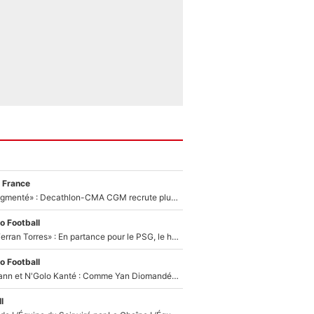
 France
«Le budget a augmenté» : Decathlon-CMA CGM recrute plusieurs coureurs pour offrir à Paul Seixas une équipe pour gagner le Tour de France 2027
o Football
«Le suicide de Ferran Torres» : En partance pour le PSG, le héros de la finale de la Coupe du monde s'attire les foudres de la presse espagnole !
o Football
Antoine Griezmann et N'Golo Kanté : Comme Yan Diomandé, les deux champions du monde ont refusé de signer au PSG !
l