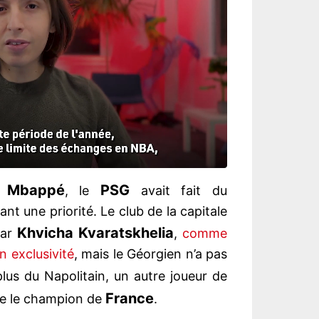
n Mbappé
PSG
, le
avait fait du
t une priorité. Le club de la capitale
Khvicha Kvaratskhelia
ar
,
comme
n exclusivité
, mais le Géorgien n’a pas
plus du Napolitain, un autre joueur de
France
dre le champion de
.