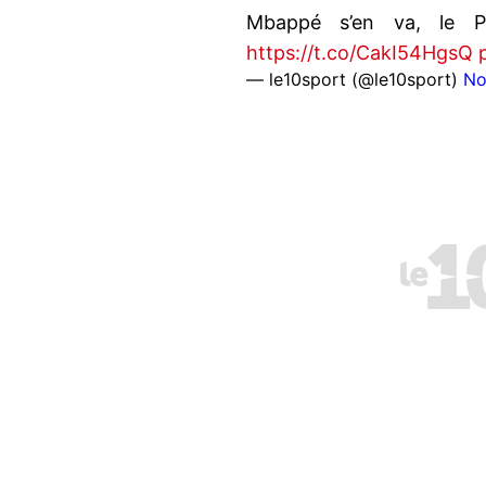
Mbappé s’en va, le P
https://t.co/CakI54HgsQ
— le10sport (@le10sport)
No