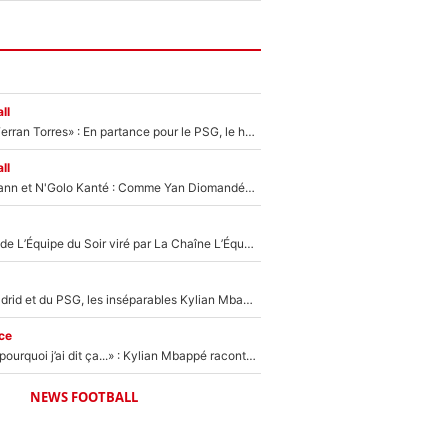
ll
«Le suicide de Ferran Torres» : En partance pour le PSG, le héros de la finale de la Coupe du monde s'attire les foudres de la presse espagnole !
ll
Antoine Griezmann et N'Golo Kanté : Comme Yan Diomandé, les deux champions du monde ont refusé de signer au PSG !
Un chroniqueur de L’Équipe du Soir viré par La Chaîne L’Équipe : Même Olivier Ménard n’avait pas pu empêcher son départ, «je l’ai appris sur Twitter, je l’ai vécu assez mal»
Loin du Real Madrid et du PSG, les inséparables Kylian Mbappé et Achraf Hakimi changent d'équipe le temps d'une journée !
ce
«Je ne sais pas pourquoi j’ai dit ça...» : Kylian Mbappé raconte sa première rencontre avec Zinédine Zidane (et c’est très drôle)
NEWS FOOTBALL