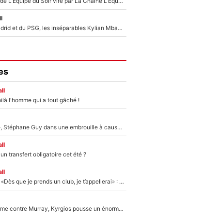
Un chroniqueur de L’Équipe du Soir viré par La Chaîne L’Équipe : Même Olivier Ménard n’avait pas pu empêcher son départ, «je l’ai appris sur Twitter, je l’ai vécu assez mal»
l
Loin du Real Madrid et du PSG, les inséparables Kylian Mbappé et Achraf Hakimi changent d'équipe le temps d'une journée !
es
ll
ilà l'homme qui a tout gâché !
«Détester à vie», Stéphane Guy dans une embrouille à cause du PSG !
ll
n transfert obligatoire cet été ?
ll
Mercato - OM - «Dès que je prends un club, je t’appellerai» : La promesse de Marcelino au moment de claquer la porte
Victime de racisme contre Murray, Kyrgios pousse un énorme coup de gueule !