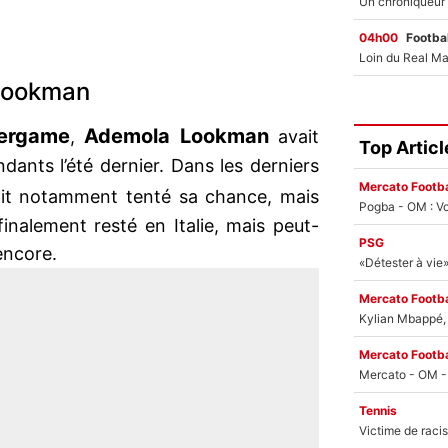
04h00
Footbal
 Lookman
Bergame
Ademola Lookman
,
avait
Top Articl
dants l’été dernier. Dans les derniers
Mercato Footba
it notamment tenté sa chance, mais
Pogba - OM : Vo
inalement resté en Italie, mais peut-
PSG
encore.
Mercato Footba
Kylian Mbappé, u
Mercato Footba
Tennis