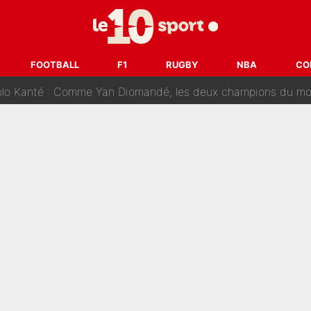
on-CMA CGM recrute plusieurs coureurs pour offrir à Paul Seixas une équ
n partance pour le PSG, le héros de la finale de la Coupe du monde s'atti
FOOTBALL
F1
RUGBY
NBA
CO
lo Kanté : Comme Yan Diomandé, les deux champions du mon
 par La Chaîne L’Équipe : Même Olivier Ménard n’avait pas pu empêcher son départ, «je 
SG, les inséparables Kylian Mbappé et Achraf Hakimi changent 