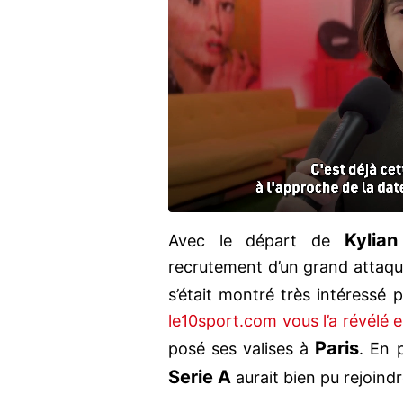
Kylia
Avec le départ de
recrutement d’un grand attaquan
s’était montré très intéressé p
le10sport.com vous l’a révélé e
Paris
posé ses valises à
. En 
Serie A
aurait bien pu rejoin