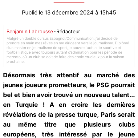
Publié le 13 décembre 2024 à 15h45
Benjamin Labrousse
-
Rédacteur
Malgré un double cursus Espagnol/Communication, j’ai décidé de
prendre en main mes rêves en me dirigeant vers le journalisme. Diplômé
d’un master en journalisme de sport, je couvre l’actualité sportive et
footballistique avec toujours autant d’admiration pour les période de
mercato, où un club se doit de faire des choix cruciaux pour la saison
prochaine.
Désormais très attentif au marché des
jeunes joueurs prometteurs, le PSG pourrait
bel et bien avoir trouvé un nouveau talent...
en Turquie ! A en croire les dernières
révélations de la presse turque, Paris serait
au même titre que plusieurs clubs
européens, très intéressé par le jeune