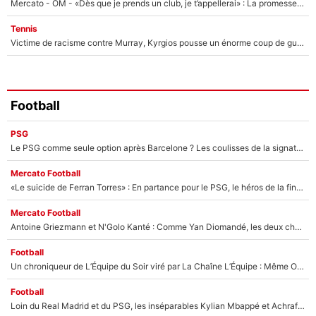
Mercato - OM - «Dès que je prends un club, je t’appellerai» : La promesse de Marcelino au moment de claquer la porte
Tennis
Victime de racisme contre Murray, Kyrgios pousse un énorme coup de gueule !
Football
PSG
Le PSG comme seule option après Barcelone ? Les coulisses de la signature historique de Lionel Messi sont révélées au grand jour !
Mercato Football
«Le suicide de Ferran Torres» : En partance pour le PSG, le héros de la finale de la Coupe du monde s'attire les foudres de la presse espagnole !
Mercato Football
Antoine Griezmann et N'Golo Kanté : Comme Yan Diomandé, les deux champions du monde ont refusé de signer au PSG !
Football
Un chroniqueur de L’Équipe du Soir viré par La Chaîne L’Équipe : Même Olivier Ménard n’avait pas pu empêcher son départ, «je l’ai appris sur Twitter, je l’ai vécu assez mal»
Football
Loin du Real Madrid et du PSG, les inséparables Kylian Mbappé et Achraf Hakimi changent d'équipe le temps d'une journée !