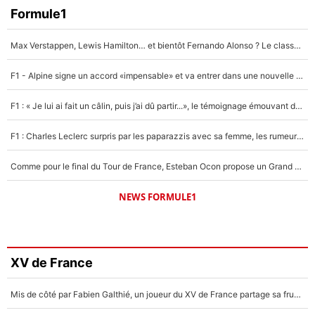
Formule1
Max Verstappen, Lewis Hamilton… et bientôt Fernando Alonso ? Le classement des pilotes les mieux payés en Formule 1 risque de changer !
F1 - Alpine signe un accord «impensable» et va entrer dans une nouvelle dimension : Grande nouvelle pour Pierre Gasly !
F1 : « Je lui ai fait un câlin, puis j’ai dû partir...», le témoignage émouvant de Max Verstappen sur sa fille
F1 : Charles Leclerc surpris par les paparazzis avec sa femme, les rumeurs étaient vraies !
Comme pour le final du Tour de France, Esteban Ocon propose un Grand Prix de Formule 1 à Paris : «Autour de l’Arc de Triomphe, ce serait génial» !
NEWS FORMULE1
XV de France
Mis de côté par Fabien Galthié, un joueur du XV de France partage sa frustration : «ils ne me l’ont pas dit tout de suite»