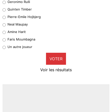
Geronimo Rulli
32%
Quinten Timber
Geronimo Rulli
Pierre-Emile Hojbjerg
5%
Neal Maupay
Quinten Timber
Amine Harit
1%
Faris Moumbagna
Pierre-Emile Hojbjerg
Un autre joueur
9%
VOTER
Neal Maupay
4%
Voir les résultats
Amine Harit
3%
Faris Moumbagna
4%
Un autre joueur
5%