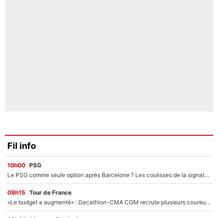
Fil info
10h00
PSG
Le PSG comme seule option après Barcelone ? Les coulisses de la signature historique de Lionel Messi sont révélées au grand jour !
09h15
Tour de France
«Le budget a augmenté» : Decathlon-CMA CGM recrute plusieurs coureurs pour offrir à Paul Seixas une équipe pour gagner le Tour de France 2027