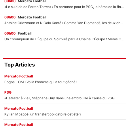
09h00
Mercato Football
«Le suicide de Ferran Torres» : En partance pour le PSG, le héros de la finale de la Coupe du monde s'attire les foudres de la presse espagnole !
08h00
Mercato Football
Antoine Griezmann et N'Golo Kanté : Comme Yan Diomandé, les deux champions du monde ont refusé de signer au PSG !
06h00
Football
Un chroniqueur de L’Équipe du Soir viré par La Chaîne L’Équipe : Même Olivier Ménard n’avait pas pu empêcher son départ, «je l’ai appris sur Twitter, je l’ai vécu assez mal»
Top Articles
Mercato Football
Pogba - OM : Voilà l'homme qui a tout gâché !
PSG
«Détester à vie», Stéphane Guy dans une embrouille à cause du PSG !
Mercato Football
Kylian Mbappé, un transfert obligatoire cet été ?
Mercato Football