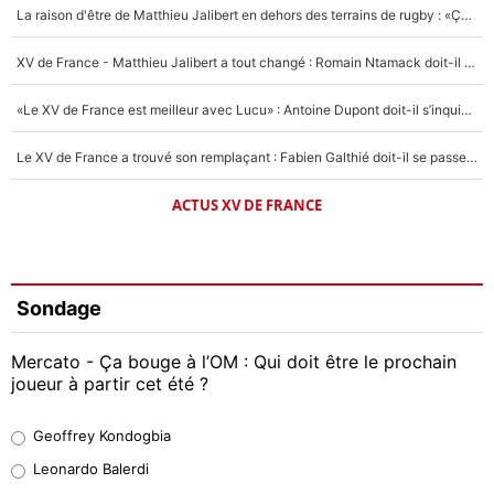
La raison d'être de Matthieu Jalibert en dehors des terrains de rugby : «Ça m'atteint autant que si tu touches à un membre de ma famille»
XV de France - Matthieu Jalibert a tout changé : Romain Ntamack doit-il s’inquiéter pour sa place à un an de la Coupe du monde ?
«Le XV de France est meilleur avec Lucu» : Antoine Dupont doit-il s’inquiéter pour sa place ?
Le XV de France a trouvé son remplaçant : Fabien Galthié doit-il se passer d'Antoine Dupont ?
ACTUS XV DE FRANCE
Sondage
Mercato - Ça bouge à l’OM : Qui doit être le prochain
joueur à partir cet été ?
Geoffrey Kondogbia
Geoffrey Kondogbia
38%
Leonardo Balerdi
Leonardo Balerdi