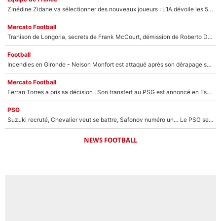
Zinédine Zidane va sélectionner des nouveaux joueurs : L’IA dévoile les 5 cracks qui pourraient rapidement le rejoindre en équipe de France !
Mercato Football
Trahison de Longoria, secrets de Frank McCourt, démission de Roberto De Zerbi : Medhi Benatia se lâche sur son départ de l'OM et fait d'importantes révélations
Football
Incendies en Gironde - Nelson Monfort est attaqué après son dérapage sur CNews : «Et lui, il prend combien pour parler dans un studio climatisé?»
Mercato Football
Ferran Torres a pris sa décision : Son transfert au PSG est annoncé en Espagne !
PSG
Suzuki recruté, Chevalier veut se battre, Safonov numéro un… Le PSG se lance encore dans un gros chantier pour le poste de gardien de but
NEWS FOOTBALL