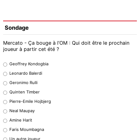
Sondage
Mercato - Ça bouge à l’OM : Qui doit être le prochain
joueur à partir cet été ?
Geoffrey Kondogbia
Geoffrey Kondogbia
38%
Leonardo Balerdi
Leonardo Balerdi
Geronimo Rulli
32%
Quinten Timber
Geronimo Rulli
Pierre-Emile Hojbjerg
5%
Neal Maupay
Quinten Timber
Amine Harit
1%
Faris Moumbagna
Pierre-Emile Hojbjerg
Un autre joueur