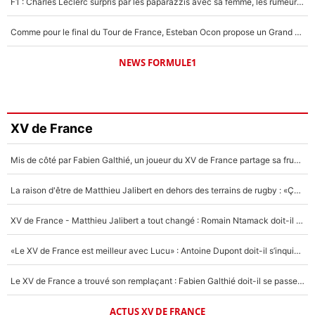
F1 : Charles Leclerc surpris par les paparazzis avec sa femme, les rumeurs étaient vraies !
Comme pour le final du Tour de France, Esteban Ocon propose un Grand Prix de Formule 1 à Paris : «Autour de l’Arc de Triomphe, ce serait génial» !
NEWS FORMULE1
XV de France
Mis de côté par Fabien Galthié, un joueur du XV de France partage sa frustration : «ils ne me l’ont pas dit tout de suite»
La raison d'être de Matthieu Jalibert en dehors des terrains de rugby : «Ça m'atteint autant que si tu touches à un membre de ma famille»
XV de France - Matthieu Jalibert a tout changé : Romain Ntamack doit-il s’inquiéter pour sa place à un an de la Coupe du monde ?
«Le XV de France est meilleur avec Lucu» : Antoine Dupont doit-il s’inquiéter pour sa place ?
Le XV de France a trouvé son remplaçant : Fabien Galthié doit-il se passer d'Antoine Dupont ?
ACTUS XV DE FRANCE