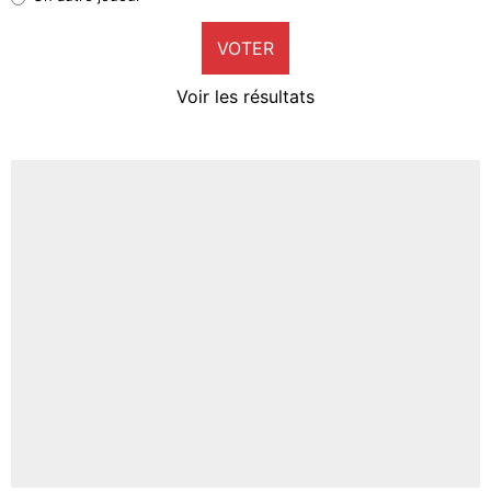
9%
VOTER
Neal Maupay
4%
Voir les résultats
Amine Harit
3%
Faris Moumbagna
4%
Un autre joueur
5%
1647 personnes ont participé aux votes.