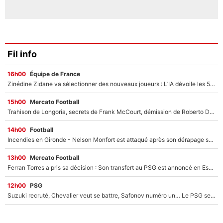
Fil info
16h00
Équipe de France
Zinédine Zidane va sélectionner des nouveaux joueurs : L’IA dévoile les 5 cracks qui pourraient rapidement le rejoindre en équipe de France !
15h00
Mercato Football
Trahison de Longoria, secrets de Frank McCourt, démission de Roberto De Zerbi : Medhi Benatia se lâche sur son départ de l'OM et fait d'importantes révélations
14h00
Football
Incendies en Gironde - Nelson Monfort est attaqué après son dérapage sur CNews : «Et lui, il prend combien pour parler dans un studio climatisé?»
13h00
Mercato Football
Ferran Torres a pris sa décision : Son transfert au PSG est annoncé en Espagne !
12h00
PSG
Suzuki recruté, Chevalier veut se battre, Safonov numéro un… Le PSG se lance encore dans un gros chantier pour le poste de gardien de but