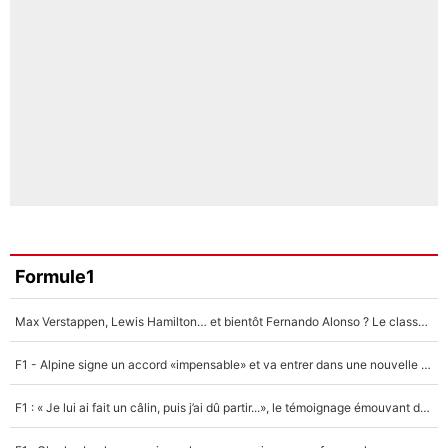
Formule1
Max Verstappen, Lewis Hamilton… et bientôt Fernando Alonso ? Le classement des pilotes les mieux payés en Formule 1 risque de changer !
F1 - Alpine signe un accord «impensable» et va entrer dans une nouvelle dimension : Grande nouvelle pour Pierre Gasly !
F1 : « Je lui ai fait un câlin, puis j’ai dû partir...», le témoignage émouvant de Max Verstappen sur sa fille