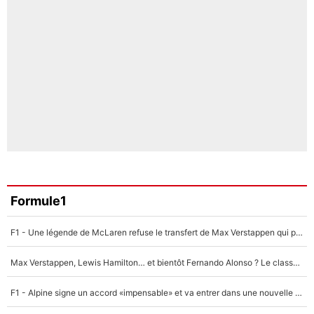
Formule1
F1 - Une légende de McLaren refuse le transfert de Max Verstappen qui pourrait «faire des vagues» et plomber l'ambiance dans l'équipe
Max Verstappen, Lewis Hamilton… et bientôt Fernando Alonso ? Le classement des pilotes les mieux payés en Formule 1 risque de changer !
F1 - Alpine signe un accord «impensable» et va entrer dans une nouvelle dimension : Grande nouvelle pour Pierre Gasly !