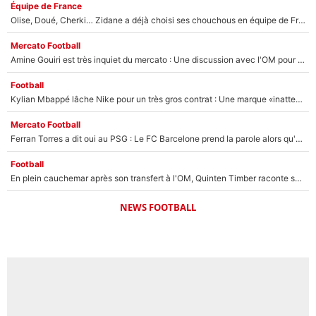
Équipe de France
Olise, Doué, Cherki… Zidane a déjà choisi ses chouchous en équipe de France ? L’IA annonce des surprises sans Kylian Mbappé !
Mercato Football
Amine Gouiri est très inquiet du mercato : Une discussion avec l'OM pour acter son transfert !
Football
Kylian Mbappé lâche Nike pour un très gros contrat : Une marque «inattendue» va frapper très fort
Mercato Football
Ferran Torres a dit oui au PSG : Le FC Barcelone prend la parole alors qu'un transfert de l'attaquant espagnol prend forme
Football
En plein cauchemar après son transfert à l'OM, Quinten Timber raconte ses doutes après sa signature à Marseille
NEWS FOOTBALL