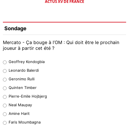
ACTUS XV DE FRANCE
Sondage
Mercato - Ça bouge à l’OM : Qui doit être le prochain
joueur à partir cet été ?
Geoffrey Kondogbia
Geoffrey Kondogbia
38%
Leonardo Balerdi
Leonardo Balerdi
Geronimo Rulli
32%
Quinten Timber
Geronimo Rulli
Pierre-Emile Hojbjerg
5%
Neal Maupay
Quinten Timber
Amine Harit
1%
Faris Moumbagna
Pierre-Emile Hojbjerg