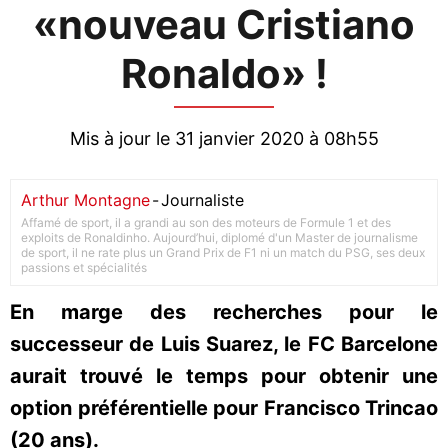
«nouveau Cristiano
Ronaldo» !
Mis à jour le 31 janvier 2020 à 08h55
Arthur Montagne
-
Journaliste
Affamé de sport, il a grandi au son des moteurs de Formule 1 et des
exploits de Ronaldinho. Aujourd’hui, diplomé d'un Master de journalisme
de sport, il ne rate plus un Grand Prix de F1 ni un match du PSG, ses deux
passions et spécialités
En marge des recherches pour le
successeur de Luis Suarez, le FC Barcelone
aurait trouvé le temps pour obtenir une
option préférentielle pour Francisco Trincao
(20 ans).