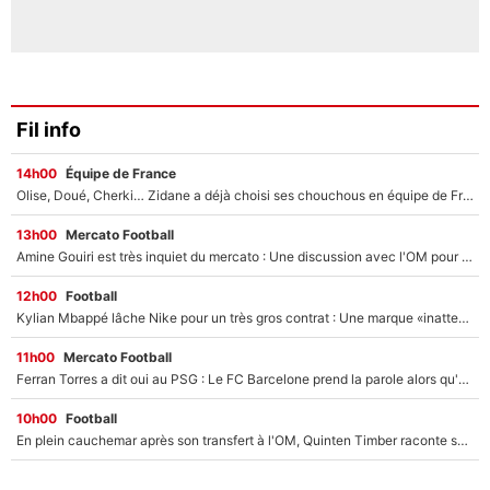
Fil info
14h00
Équipe de France
Olise, Doué, Cherki… Zidane a déjà choisi ses chouchous en équipe de France ? L’IA annonce des surprises sans Kylian Mbappé !
13h00
Mercato Football
Amine Gouiri est très inquiet du mercato : Une discussion avec l'OM pour acter son transfert !
12h00
Football
Kylian Mbappé lâche Nike pour un très gros contrat : Une marque «inattendue» va frapper très fort
11h00
Mercato Football
Ferran Torres a dit oui au PSG : Le FC Barcelone prend la parole alors qu'un transfert de l'attaquant espagnol prend forme
10h00
Football
En plein cauchemar après son transfert à l'OM, Quinten Timber raconte ses doutes après sa signature à Marseille