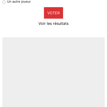
Un autre joueur
9%
VOTER
Neal Maupay
4%
Voir les résultats
Amine Harit
3%
Faris Moumbagna
4%
Un autre joueur
5%
1677 personnes ont participé aux votes.