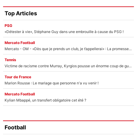
Top Articles
PSG
«Détester à vie», Stéphane Guy dans une embrouille à cause du PSG !
Mercato Football
Mercato - OM - «Dès que je prends un club, je t’appellerai» : La promesse de Marcelino au moment de claquer la porte
Tennis
Victime de racisme contre Murray, Kyrgios pousse un énorme coup de gueule !
Tour de France
Marion Rousse : Le mariage que personne n'a vu venir !
Mercato Football
Kylian Mbappé, un transfert obligatoire cet été ?
Football