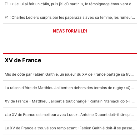
F1 : « Je lui ai fait un câlin, puis j’ai dû partir...», le témoignage émouvant de Max Verstappen sur sa fille
F1 : Charles Leclerc surpris par les paparazzis avec sa femme, les rumeurs étaient vraies !
NEWS FORMULE1
XV de France
Mis de côté par Fabien Galthié, un joueur du XV de France partage sa frustration : «ils ne me l’ont pas dit tout de suite»
La raison d'être de Matthieu Jalibert en dehors des terrains de rugby : «Ça m'atteint autant que si tu touches à un membre de ma famille»
XV de France - Matthieu Jalibert a tout changé : Romain Ntamack doit-il s’inquiéter pour sa place à un an de la Coupe du monde ?
«Le XV de France est meilleur avec Lucu» : Antoine Dupont doit-il s’inquiéter pour sa place ?
Le XV de France a trouvé son remplaçant : Fabien Galthié doit-il se passer d'Antoine Dupont ?