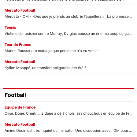
Mercato Football
Mercato - OM - «Dès que je prends un club, je t’appellerai» : La promesse de Marcelino au moment de claquer la porte
Tennis
Victime de racisme contre Murray, Kyrgios pousse un énorme coup de gueule !
Tour de France
Marion Rousse : Le mariage que personne n'a vu venir !
Mercato Football
Kylian Mbappé, un transfert obligatoire cet été ?
Football
Équipe de France
Olise, Doué, Cherki… Zidane a déjà choisi ses chouchous en équipe de France ? L’IA annonce des surprises sans Kylian Mbappé !
Mercato Football
Amine Gouiri est très inquiet du mercato : Une discussion avec l'OM pour acter son transfert !