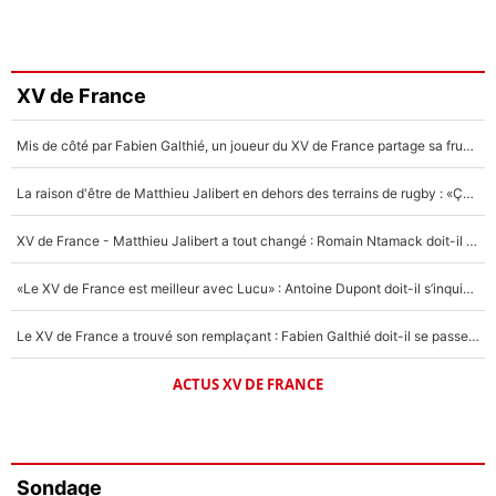
XV de France
Mis de côté par Fabien Galthié, un joueur du XV de France partage sa frustration : «ils ne me l’ont pas dit tout de suite»
La raison d'être de Matthieu Jalibert en dehors des terrains de rugby : «Ça m'atteint autant que si tu touches à un membre de ma famille»
XV de France - Matthieu Jalibert a tout changé : Romain Ntamack doit-il s’inquiéter pour sa place à un an de la Coupe du monde ?
«Le XV de France est meilleur avec Lucu» : Antoine Dupont doit-il s’inquiéter pour sa place ?
Le XV de France a trouvé son remplaçant : Fabien Galthié doit-il se passer d'Antoine Dupont ?
ACTUS XV DE FRANCE
Sondage