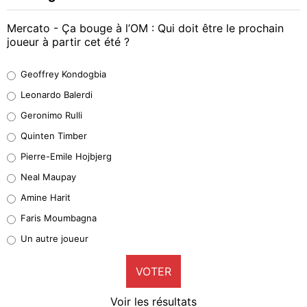
Mercato - Ça bouge à l’OM : Qui doit être le prochain
joueur à partir cet été ?
Geoffrey Kondogbia
Geoffrey Kondogbia
38%
Leonardo Balerdi
Leonardo Balerdi
Geronimo Rulli
32%
Quinten Timber
Geronimo Rulli
Pierre-Emile Hojbjerg
5%
Neal Maupay
Quinten Timber
Amine Harit
1%
Faris Moumbagna
Pierre-Emile Hojbjerg
Un autre joueur
9%
VOTER
Neal Maupay
4%
Voir les résultats