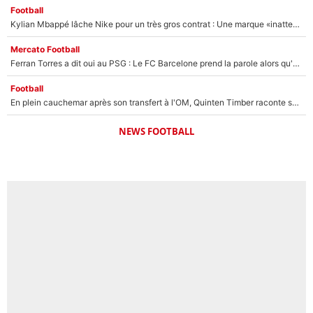
Football
Kylian Mbappé lâche Nike pour un très gros contrat : Une marque «inattendue» va frapper très fort
Mercato Football
Ferran Torres a dit oui au PSG : Le FC Barcelone prend la parole alors qu'un transfert de l'attaquant espagnol prend forme
Football
En plein cauchemar après son transfert à l'OM, Quinten Timber raconte ses doutes après sa signature à Marseille
NEWS FOOTBALL