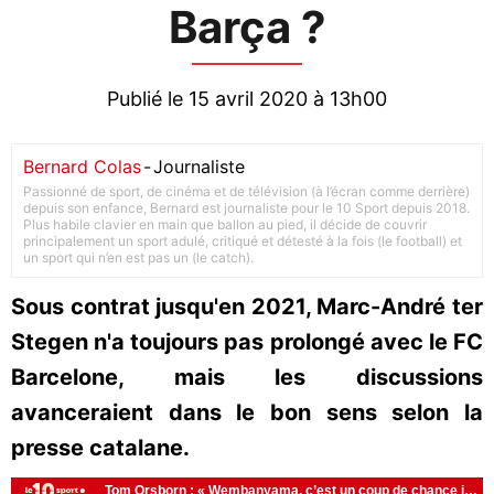
Barça ?
Publié le 15 avril 2020 à 13h00
Bernard Colas
-
Journaliste
Passionné de sport, de cinéma et de télévision (à l’écran comme derrière)
depuis son enfance, Bernard est journaliste pour le 10 Sport depuis 2018.
Plus habile clavier en main que ballon au pied, il décide de couvrir
principalement un sport adulé, critiqué et détesté à la fois (le football) et
un sport qui n’en est pas un (le catch).
Sous contrat jusqu'en 2021, Marc-André ter
Stegen n'a toujours pas prolongé avec le FC
Barcelone, mais les discussions
avanceraient dans le bon sens selon la
presse catalane.