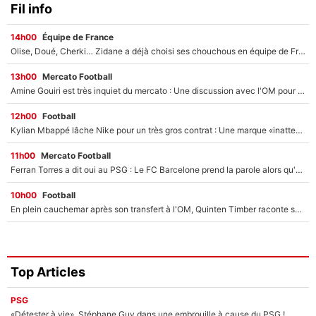
Fil info
14h00
Équipe de France
Olise, Doué, Cherki… Zidane a déjà choisi ses chouchous en équipe de France ? L’IA annonce des surprises sans Kylian Mbappé !
13h00
Mercato Football
Amine Gouiri est très inquiet du mercato : Une discussion avec l'OM pour acter son transfert !
12h00
Football
Kylian Mbappé lâche Nike pour un très gros contrat : Une marque «inattendue» va frapper très fort
11h00
Mercato Football
Ferran Torres a dit oui au PSG : Le FC Barcelone prend la parole alors qu'un transfert de l'attaquant espagnol prend forme
10h00
Football
En plein cauchemar après son transfert à l'OM, Quinten Timber raconte ses doutes après sa signature à Marseille
Top Articles
PSG
«Détester à vie», Stéphane Guy dans une embrouille à cause du PSG !