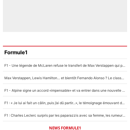
Formule1
F1 - Une légende de McLaren refuse le transfert de Max Verstappen qui pourrait «faire des vagues» et plomber l'ambiance dans l'équipe
Max Verstappen, Lewis Hamilton… et bientôt Fernando Alonso ? Le classement des pilotes les mieux payés en Formule 1 risque de changer !
F1 - Alpine signe un accord «impensable» et va entrer dans une nouvelle dimension : Grande nouvelle pour Pierre Gasly !
F1 : « Je lui ai fait un câlin, puis j’ai dû partir...», le témoignage émouvant de Max Verstappen sur sa fille
F1 : Charles Leclerc surpris par les paparazzis avec sa femme, les rumeurs étaient vraies !
NEWS FORMULE1