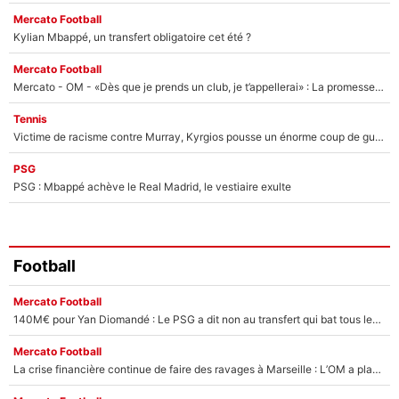
Mercato Football
Kylian Mbappé, un transfert obligatoire cet été ?
Mercato Football
Mercato - OM - «Dès que je prends un club, je t’appellerai» : La promesse de Marcelino au moment de claquer la porte
Tennis
Victime de racisme contre Murray, Kyrgios pousse un énorme coup de gueule !
PSG
PSG : Mbappé achève le Real Madrid, le vestiaire exulte
Football
Mercato Football
140M€ pour Yan Diomandé : Le PSG a dit non au transfert qui bat tous les records sur le mercato
Mercato Football
La crise financière continue de faire des ravages à Marseille : L’OM a placé 12 joueurs sur le marché des transferts… et ça pourrait lui rapporter près de 100M€ !