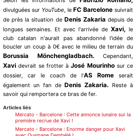
Selon les informations de
FC Barcelone
divulguées sur
YouTube
, le
suivrait
Denis Zakaria
de près la situation de
depuis de
Xavi,
longues semaines. Et avec l'arrivée de
le
club catalan n'aurait pas abandonné l'idée de
boucler un coup à 0€ avec le milieu de terrain du
Borussia Mönchengladbach.
Cependant,
Xavi
José Mourinho
devrait se frotter à
sur ce
AS Rome
dossier, car le coach de l'
serait
Denis Zakaria.
également un fan de
Reste à
savoir qui remportera ce bras de fer.
Articles liés
Mercato - Barcelone : Cette annonce lunaire sur la
première recrue de Xavi !
Mercato - Barcelone : Enorme danger pour Xavi
avec Ousmane Dembélé !