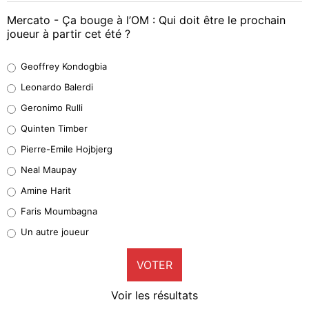
Mercato - Ça bouge à l’OM : Qui doit être le prochain
joueur à partir cet été ?
Geoffrey Kondogbia
Geoffrey Kondogbia
38%
Leonardo Balerdi
Leonardo Balerdi
Geronimo Rulli
32%
Quinten Timber
Geronimo Rulli
Pierre-Emile Hojbjerg
5%
Neal Maupay
Quinten Timber
Amine Harit
1%
Faris Moumbagna
Pierre-Emile Hojbjerg
Un autre joueur
9%
VOTER
Neal Maupay
4%
Voir les résultats
Amine Harit