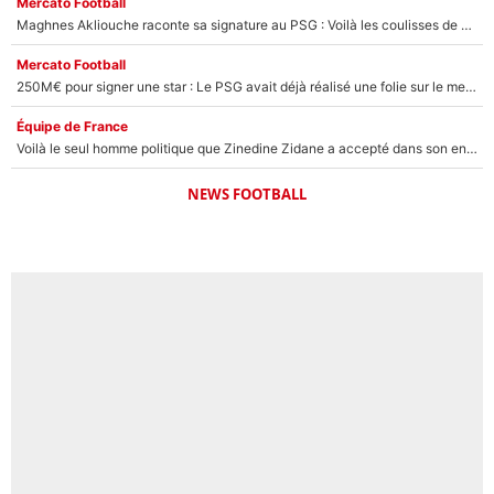
Mercato Football
Maghnes Akliouche raconte sa signature au PSG : Voilà les coulisses de son transfert de rêve à 50M€
Mercato Football
250M€ pour signer une star : Le PSG avait déjà réalisé une folie sur le mercato bien avant Neymar !
Équipe de France
Voilà le seul homme politique que Zinedine Zidane a accepté dans son entourage : «Je garde un très bon souvenir de lui»
NEWS FOOTBALL