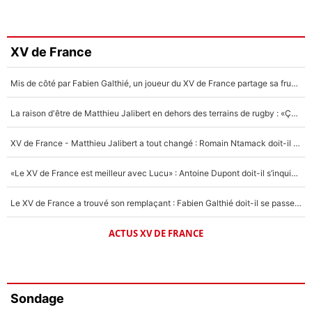
XV de France
Mis de côté par Fabien Galthié, un joueur du XV de France partage sa frustration : «ils ne me l’ont pas dit tout de suite»
La raison d'être de Matthieu Jalibert en dehors des terrains de rugby : «Ça m'atteint autant que si tu touches à un membre de ma famille»
XV de France - Matthieu Jalibert a tout changé : Romain Ntamack doit-il s’inquiéter pour sa place à un an de la Coupe du monde ?
«Le XV de France est meilleur avec Lucu» : Antoine Dupont doit-il s’inquiéter pour sa place ?
Le XV de France a trouvé son remplaçant : Fabien Galthié doit-il se passer d'Antoine Dupont ?
ACTUS XV DE FRANCE
Sondage