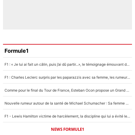
Formule1
F1 : « Je lui ai fait un câlin, puis j’ai dû partir...», le témoignage émouvant de Max Verstappen sur sa fille
F1 : Charles Leclerc surpris par les paparazzis avec sa femme, les rumeurs étaient vraies !
Comme pour le final du Tour de France, Esteban Ocon propose un Grand Prix de Formule 1 à Paris : «Autour de l’Arc de Triomphe, ce serait génial» !
Nouvelle rumeur autour de la santé de Michael Schumacher : Sa femme Corinna sort du silence
F1 - Lewis Hamilton victime de harcèlement, la discipline qui lui a évité le pire : «J'aurais probablement mal tourné»
NEWS FORMULE1