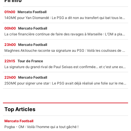
Fil info
01h00
Mercato Football
140M€ pour Yan Diomandé : Le PSG a dit non au transfert qui bat tous les records sur le mercato
00h00
Mercato Football
La crise financière continue de faire des ravages à Marseille : L’OM a placé 12 joueurs sur le marché des transferts… et ça pourrait lui rapporter près de 100M€ !
23h00
Mercato Football
Maghnes Akliouche raconte sa signature au PSG : Voilà les coulisses de son transfert de rêve à 50M€
22h15
Tour de France
La signature du grand rival de Paul Seixas est confirmée... et c'est une excellente nouvelle pour l'équipe Decathlon-CMA CGM !
22h00
Mercato Football
250M€ pour signer une star : Le PSG avait déjà réalisé une folie sur le mercato bien avant Neymar !
Top Articles
Mercato Football
Pogba - OM : Voilà l'homme qui a tout gâché !