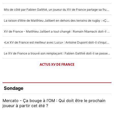
Mis de côté par Fabien Galthié, un joueur du XV de France partage sa frustration : «ils ne me l’ont pas dit tout de suite»
La raison d'être de Matthieu Jalibert en dehors des terrains de rugby : «Ça m'atteint autant que si tu touches à un membre de ma famille»
XV de France - Matthieu Jalibert a tout changé : Romain Ntamack doit-il s’inquiéter pour sa place à un an de la Coupe du monde ?
«Le XV de France est meilleur avec Lucu» : Antoine Dupont doit-il s’inquiéter pour sa place ?
Le XV de France a trouvé son remplaçant : Fabien Galthié doit-il se passer d'Antoine Dupont ?
ACTUS XV DE FRANCE
Sondage
Mercato - Ça bouge à l’OM : Qui doit être le prochain
joueur à partir cet été ?