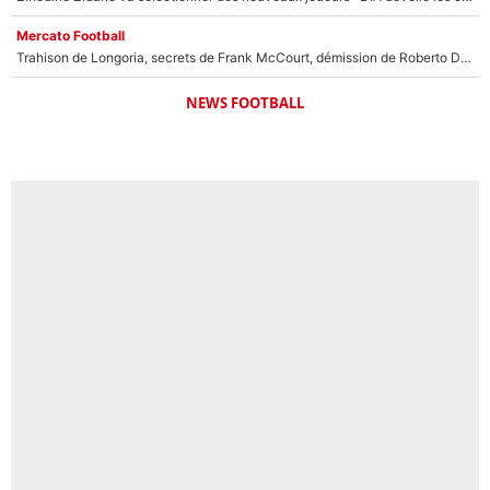
Mercato Football
Trahison de Longoria, secrets de Frank McCourt, démission de Roberto De Zerbi : Medhi Benatia se lâche sur son départ de l'OM et fait d'importantes révélations
NEWS FOOTBALL