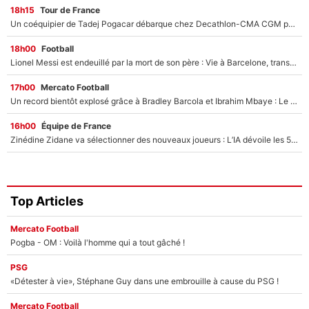
18h15
Tour de France
Un coéquipier de Tadej Pogacar débarque chez Decathlon-CMA CGM pour épauler Paul Seixas : «Mes meilleures années sont à venir»
18h00
Football
Lionel Messi est endeuillé par la mort de son père : Vie à Barcelone, transfert au PSG... voilà comment Jorge Messi a joué un rôle essentiel dans sa carrière !
17h00
Mercato Football
Un record bientôt explosé grâce à Bradley Barcola et Ibrahim Mbaye : Le PSG sur le point de réaliser un mercato historique ?
16h00
Équipe de France
Zinédine Zidane va sélectionner des nouveaux joueurs : L’IA dévoile les 5 cracks qui pourraient rapidement le rejoindre en équipe de France !
Top Articles
Mercato Football
Pogba - OM : Voilà l'homme qui a tout gâché !
PSG
«Détester à vie», Stéphane Guy dans une embrouille à cause du PSG !
Mercato Football