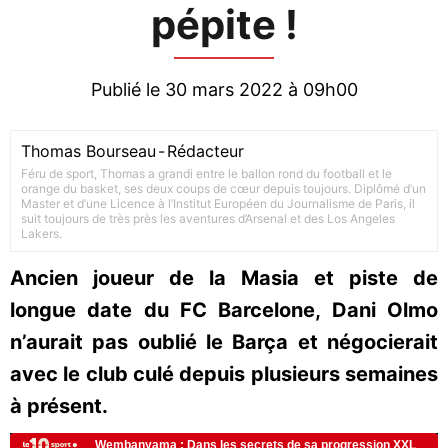
pépite !
Publié le 30 mars 2022 à 09h00
Thomas Bourseau
-
Rédacteur
Féru de sport, Thomas a grandi entre le ballon rond du football et le
orange du basket, ses deux coups de cœur depuis toujours. Diplômé d’un
Master et d’une Licence à l’Institut Européen du Journalisme de Paris, il
suit toujours de très près les aventures d’Arsenal et des Los Angeles
Lakers.
Ancien joueur de la Masia et piste de
longue date du FC Barcelone, Dani Olmo
n’aurait pas oublié le Barça et négocierait
avec le club culé depuis plusieurs semaines
à présent.