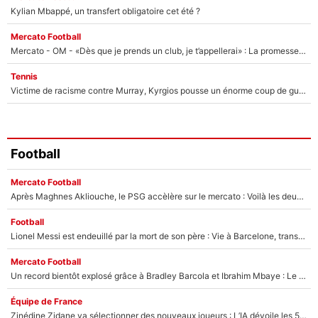
Kylian Mbappé, un transfert obligatoire cet été ?
Mercato Football
Mercato - OM - «Dès que je prends un club, je t’appellerai» : La promesse de Marcelino au moment de claquer la porte
Tennis
Victime de racisme contre Murray, Kyrgios pousse un énorme coup de gueule !
Football
Mercato Football
Après Maghnes Akliouche, le PSG accèlère sur le mercato : Voilà les deux nouvelles recrues qui vont signer la semaine prochaine ?
Football
Lionel Messi est endeuillé par la mort de son père : Vie à Barcelone, transfert au PSG... voilà comment Jorge Messi a joué un rôle essentiel dans sa carrière !
Mercato Football
Un record bientôt explosé grâce à Bradley Barcola et Ibrahim Mbaye : Le PSG sur le point de réaliser un mercato historique ?
Équipe de France
Zinédine Zidane va sélectionner des nouveaux joueurs : L’IA dévoile les 5 cracks qui pourraient rapidement le rejoindre en équipe de France !