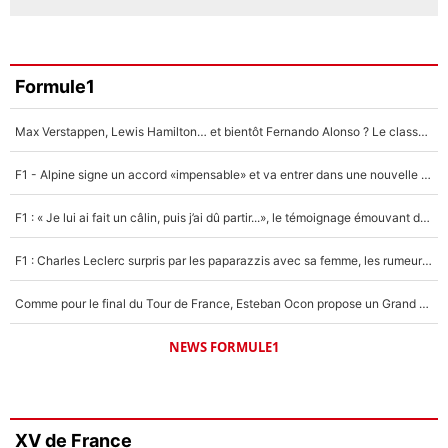
Formule1
Max Verstappen, Lewis Hamilton… et bientôt Fernando Alonso ? Le classement des pilotes les mieux payés en Formule 1 risque de changer !
F1 - Alpine signe un accord «impensable» et va entrer dans une nouvelle dimension : Grande nouvelle pour Pierre Gasly !
F1 : « Je lui ai fait un câlin, puis j’ai dû partir...», le témoignage émouvant de Max Verstappen sur sa fille
F1 : Charles Leclerc surpris par les paparazzis avec sa femme, les rumeurs étaient vraies !
Comme pour le final du Tour de France, Esteban Ocon propose un Grand Prix de Formule 1 à Paris : «Autour de l’Arc de Triomphe, ce serait génial» !
NEWS FORMULE1
XV de France