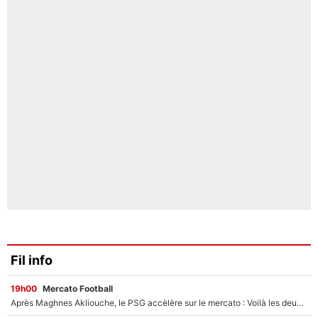
Fil info
19h00
Mercato Football
Après Maghnes Akliouche, le PSG accèlère sur le mercato : Voilà les deux nouvelles recrues qui vont signer la semaine prochaine ?