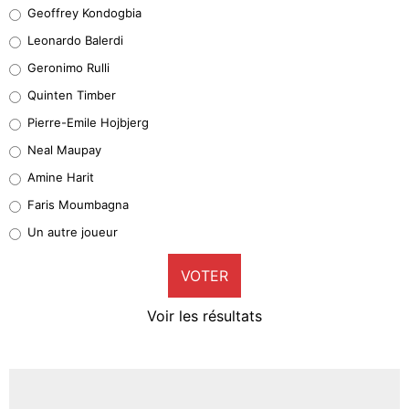
Geoffrey Kondogbia
Geoffrey Kondogbia
38%
Leonardo Balerdi
Leonardo Balerdi
Geronimo Rulli
32%
Quinten Timber
Geronimo Rulli
Pierre-Emile Hojbjerg
5%
Neal Maupay
Quinten Timber
Amine Harit
1%
Faris Moumbagna
Pierre-Emile Hojbjerg
Un autre joueur
9%
VOTER
Neal Maupay
4%
Voir les résultats
Amine Harit
3%
Faris Moumbagna
4%