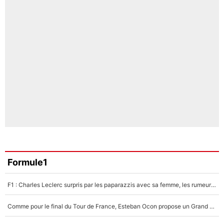
Formule1
F1 : Charles Leclerc surpris par les paparazzis avec sa femme, les rumeurs étaient vraies !
Comme pour le final du Tour de France, Esteban Ocon propose un Grand Prix de Formule 1 à Paris : «Autour de l’Arc de Triomphe, ce serait génial» !