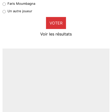
Faris Moumbagna
Pierre-Emile Hojbjerg
Un autre joueur
9%
VOTER
Neal Maupay
4%
Voir les résultats
Amine Harit
3%
Faris Moumbagna
4%
Un autre joueur
5%
1471 personnes ont participé aux votes.