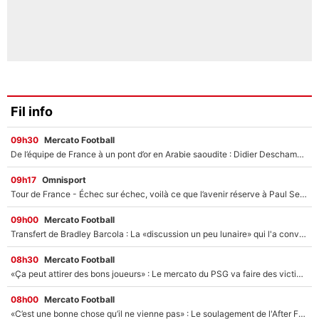
Fil info
09h30
Mercato Football
De l’équipe de France à un pont d’or en Arabie saoudite : Didier Deschamps a donné sa réponse !
09h17
Omnisport
Tour de France - Échec sur échec, voilà ce que l’avenir réserve à Paul Seixas : «Tant qu’il y aura un Pogacar comme celui-là...»
09h00
Mercato Football
Transfert de Bradley Barcola : La «discussion un peu lunaire» qui l'a convaincu de quitter le PSG, son entourage est pointé du doigt
08h30
Mercato Football
«Ça peut attirer des bons joueurs» : Le mercato du PSG va faire des victimes dans l'effectif de Luis Enrique ?
08h00
Mercato Football
«C’est une bonne chose qu’il ne vienne pas» : Le soulagement de l'After Foot après le transfert avorté de Yan Diomandé au PSG