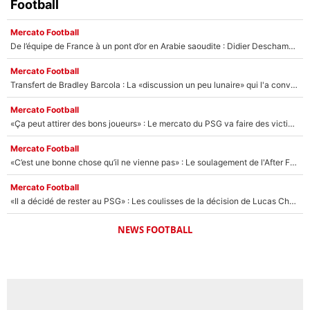
Football
Mercato Football
De l’équipe de France à un pont d’or en Arabie saoudite : Didier Deschamps a donné sa réponse !
Mercato Football
Transfert de Bradley Barcola : La «discussion un peu lunaire» qui l'a convaincu de quitter le PSG, son entourage est pointé du doigt
Mercato Football
«Ça peut attirer des bons joueurs» : Le mercato du PSG va faire des victimes dans l'effectif de Luis Enrique ?
Mercato Football
«C’est une bonne chose qu’il ne vienne pas» : Le soulagement de l'After Foot après le transfert avorté de Yan Diomandé au PSG
Mercato Football
«Il a décidé de rester au PSG» : Les coulisses de la décision de Lucas Chevalier pour son transfert
NEWS FOOTBALL