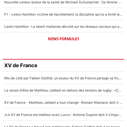
Nouvelle rumeur autour de la santé de Michael Schumacher : Sa femme Corinna sort du silence
F1 - Lewis Hamilton victime de harcèlement, la discipline qui lui a évité le pire : «J'aurais probablement mal tourné»
Lewis Hamilton : Le talent inattendu dévoilé sur les réseaux sociaux qui a impressionné Kim Kardashian pendant leurs vacances en amoureux !
NEWS FORMULE1
XV de France
Mis de côté par Fabien Galthié, un joueur du XV de France partage sa frustration : «ils ne me l’ont pas dit tout de suite»
La raison d'être de Matthieu Jalibert en dehors des terrains de rugby : «Ça m'atteint autant que si tu touches à un membre de ma famille»
XV de France - Matthieu Jalibert a tout changé : Romain Ntamack doit-il s’inquiéter pour sa place à un an de la Coupe du monde ?
«Le XV de France est meilleur avec Lucu» : Antoine Dupont doit-il s’inquiéter pour sa place ?
Le XV de France a trouvé son remplaçant : Fabien Galthié doit-il se passer d'Antoine Dupont ?