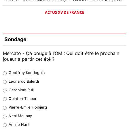
ACTUS XV DE FRANCE
Sondage
Mercato - Ça bouge à l’OM : Qui doit être le prochain
joueur à partir cet été ?
Geoffrey Kondogbia
Geoffrey Kondogbia
38%
Leonardo Balerdi
Leonardo Balerdi
Geronimo Rulli
32%
Quinten Timber
Geronimo Rulli
Pierre-Emile Hojbjerg
4%
Neal Maupay
Quinten Timber
Amine Harit
1%