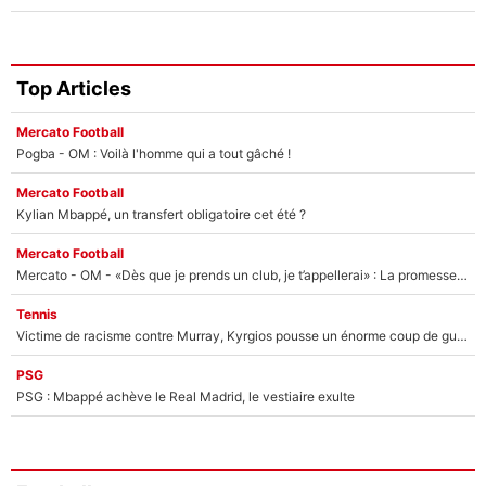
Top Articles
Mercato Football
Pogba - OM : Voilà l'homme qui a tout gâché !
Mercato Football
Kylian Mbappé, un transfert obligatoire cet été ?
Mercato Football
Mercato - OM - «Dès que je prends un club, je t’appellerai» : La promesse de Marcelino au moment de claquer la porte
Tennis
Victime de racisme contre Murray, Kyrgios pousse un énorme coup de gueule !
PSG
PSG : Mbappé achève le Real Madrid, le vestiaire exulte