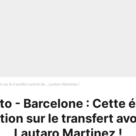
 sur le transfert avorté de… Lautaro Martinez !
o - Barcelone : Cette
tion sur le transfert av
Lautaro Martinez !