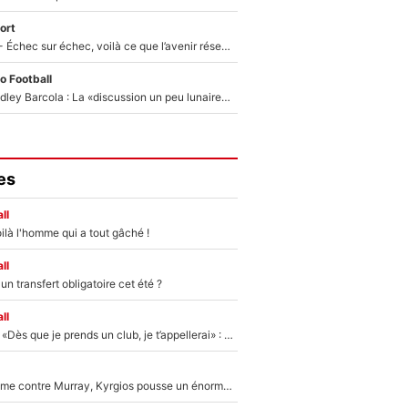
ort
Tour de France - Échec sur échec, voilà ce que l’avenir réserve à Paul Seixas : «Tant qu’il y aura un Pogacar comme celui-là...»
o Football
Transfert de Bradley Barcola : La «discussion un peu lunaire» qui l'a convaincu de quitter le PSG, son entourage est pointé du doigt
es
ll
ilà l'homme qui a tout gâché !
ll
n transfert obligatoire cet été ?
ll
Mercato - OM - «Dès que je prends un club, je t’appellerai» : La promesse de Marcelino au moment de claquer la porte
Victime de racisme contre Murray, Kyrgios pousse un énorme coup de gueule !