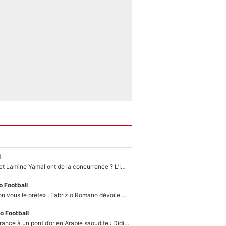
l
Kylian Mbappé et Lamine Yamal ont de la concurrence ? L’IA annonce les 5 joueurs qui vont dominer le football dans les années à venir !
 Football
«On l’achète et on vous le prête» : Fabrizio Romano dévoile déjà la stratégie du PSG avec le transfert de Zion Suzuki !
o Football
De l’équipe de France à un pont d’or en Arabie saoudite : Didier Deschamps a donné sa réponse !