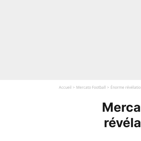
Accueil
Mercato Football
Énorme révélation
Mercat
révéla