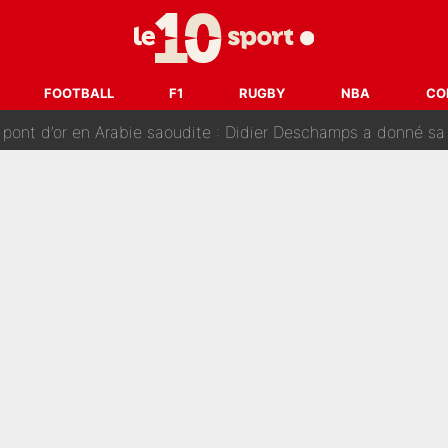
nt de la concurrence ? L’IA annonce les 5 joueurs qui vont dominer 
prête» : Fabrizio Romano dévoile déjà la stratégie du PSG avec
FOOTBALL
F1
RUGBY
NBA
CO
 pont d’or en Arabie saoudite : Didier Deschamps a donné sa
hec, voilà ce que l’avenir réserve à Paul Seixas : «Tant qu’il y
: La «discussion un peu lunaire» qui l'a convaincu de quitter le PS