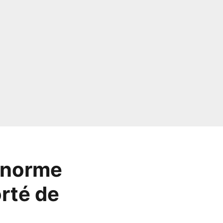
 énorme
orté de