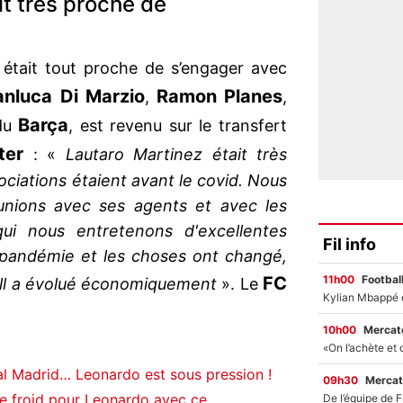
it très proche de
était tout proche de s’engager avec
anluca Di Marzio
Ramon Planes
,
,
Barça
 du
, est revenu sur le transfert
ter
: «
Lautaro Martinez était très
ciations étaient avant le covid. Nous
nions avec ses agents et avec les
 qui nous entretenons d'excellentes
Fil info
la pandémie et les choses ont changé,
11h00
Footbal
FC
ball a évolué économiquement
». Le
10h00
Mercato
al Madrid… Leonardo est sous pression !
09h30
Mercat
e froid pour Leonardo avec ce