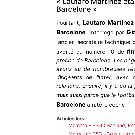
« Lautaro Martinez éta
Barcelone »
Lautaro Martinez
Pourtant,
Barcelone
Gi
. Interrogé par
l’ancien secrétaire technique
In
avorté du numéro 10 de l’
proche de Barcelone. Les négo
avons eu de nombreuses réu
dirigeants de l'Inter, avec
relations. Ensuite, il y a eu 
mais aussi parce que le foot
Barcelone
a raté le coche !
Articles liés
Mercato - PSG : Haaland, Re
Mercato - PSG : Gros coup d