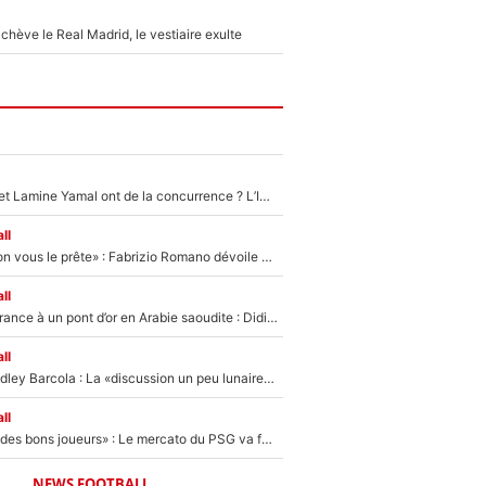
hève le Real Madrid, le vestiaire exulte
Kylian Mbappé et Lamine Yamal ont de la concurrence ? L’IA annonce les 5 joueurs qui vont dominer le football dans les années à venir !
ll
«On l’achète et on vous le prête» : Fabrizio Romano dévoile déjà la stratégie du PSG avec le transfert de Zion Suzuki !
ll
De l’équipe de France à un pont d’or en Arabie saoudite : Didier Deschamps a donné sa réponse !
ll
Transfert de Bradley Barcola : La «discussion un peu lunaire» qui l'a convaincu de quitter le PSG, son entourage est pointé du doigt
ll
«Ça peut attirer des bons joueurs» : Le mercato du PSG va faire des victimes dans l'effectif de Luis Enrique ?
NEWS FOOTBALL