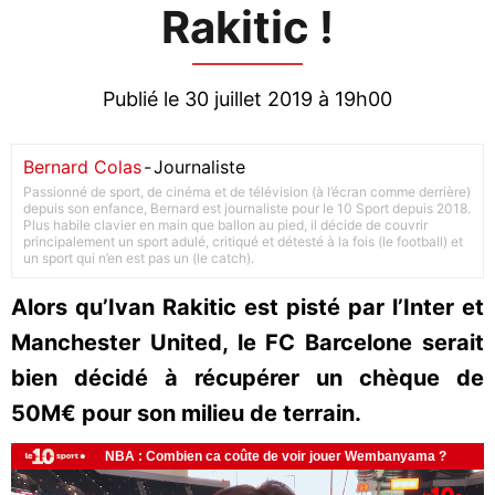
Rakitic !
Publié le 30 juillet 2019 à 19h00
Bernard Colas
-
Journaliste
Passionné de sport, de cinéma et de télévision (à l’écran comme derrière)
depuis son enfance, Bernard est journaliste pour le 10 Sport depuis 2018.
Plus habile clavier en main que ballon au pied, il décide de couvrir
principalement un sport adulé, critiqué et détesté à la fois (le football) et
un sport qui n’en est pas un (le catch).
Alors qu’Ivan Rakitic est pisté par l’Inter et
Manchester United, le FC Barcelone serait
bien décidé à récupérer un chèque de
50M€ pour son milieu de terrain.