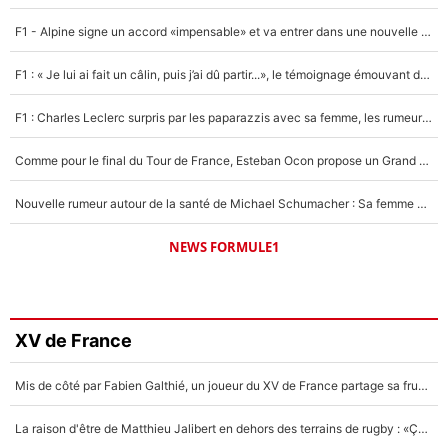
F1 - Alpine signe un accord «impensable» et va entrer dans une nouvelle dimension : Grande nouvelle pour Pierre Gasly !
F1 : « Je lui ai fait un câlin, puis j’ai dû partir...», le témoignage émouvant de Max Verstappen sur sa fille
F1 : Charles Leclerc surpris par les paparazzis avec sa femme, les rumeurs étaient vraies !
Comme pour le final du Tour de France, Esteban Ocon propose un Grand Prix de Formule 1 à Paris : «Autour de l’Arc de Triomphe, ce serait génial» !
Nouvelle rumeur autour de la santé de Michael Schumacher : Sa femme Corinna sort du silence
NEWS FORMULE1
XV de France
Mis de côté par Fabien Galthié, un joueur du XV de France partage sa frustration : «ils ne me l’ont pas dit tout de suite»
La raison d'être de Matthieu Jalibert en dehors des terrains de rugby : «Ça m'atteint autant que si tu touches à un membre de ma famille»