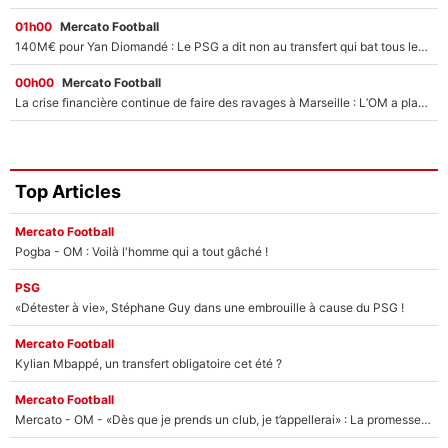
01h00
Mercato Football
140M€ pour Yan Diomandé : Le PSG a dit non au transfert qui bat tous les records sur le mercato
00h00
Mercato Football
La crise financière continue de faire des ravages à Marseille : L’OM a placé 12 joueurs sur le marché des transferts… et ça pourrait lui rapporter près de 100M€ !
Top Articles
Mercato Football
Pogba - OM : Voilà l'homme qui a tout gâché !
PSG
«Détester à vie», Stéphane Guy dans une embrouille à cause du PSG !
Mercato Football
Kylian Mbappé, un transfert obligatoire cet été ?
Mercato Football
Mercato - OM - «Dès que je prends un club, je t’appellerai» : La promesse de Marcelino au moment de claquer la porte