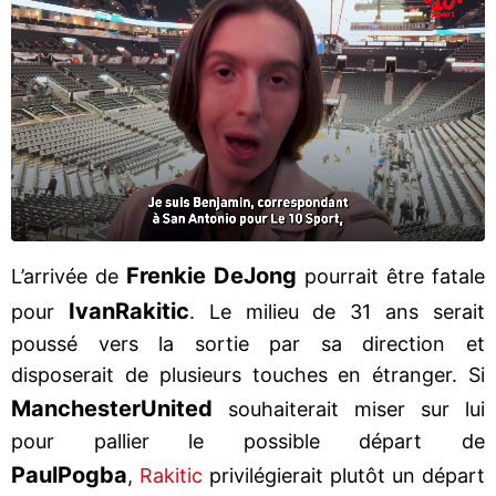
Frenkie De
Jong
L’arrivée de
pourrait être fatale
Ivan
Rakitic
pour
. Le milieu de 31 ans serait
poussé vers la sortie par sa direction et
disposerait de plusieurs touches en étranger. Si
Manchester
United
souhaiterait miser sur lui
pour pallier le possible départ de
Paul
Pogba
,
Rakitic
privilégierait plutôt un départ