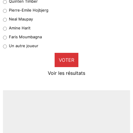
Quinten Timber
Geronimo Rulli
Pierre-Emile Hojbjerg
5%
Neal Maupay
Quinten Timber
Amine Harit
1%
Faris Moumbagna
Pierre-Emile Hojbjerg
Un autre joueur
9%
VOTER
Neal Maupay
4%
Voir les résultats
Amine Harit
3%
Faris Moumbagna
5%
Un autre joueur
5%
1542 personnes ont participé aux votes.