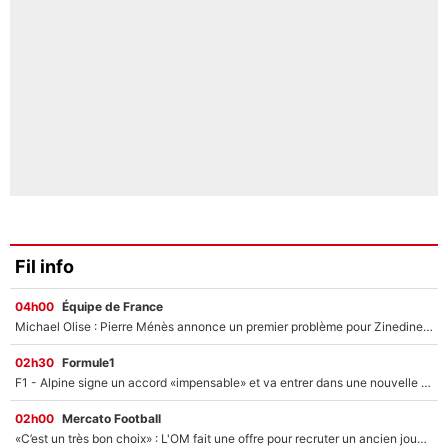
Fil info
04h00
Équipe de France
Michael Olise : Pierre Ménès annonce un premier problème pour Zinedine Zidane en équipe de France
02h30
Formule1
F1 - Alpine signe un accord «impensable» et va entrer dans une nouvelle dimension : Grande nouvelle pour Pierre Gasly !
02h00
Mercato Football
«C’est un très bon choix» : L'OM fait une offre pour recruter un ancien joueur du PSG... et c'est validé dans l'After Foot !