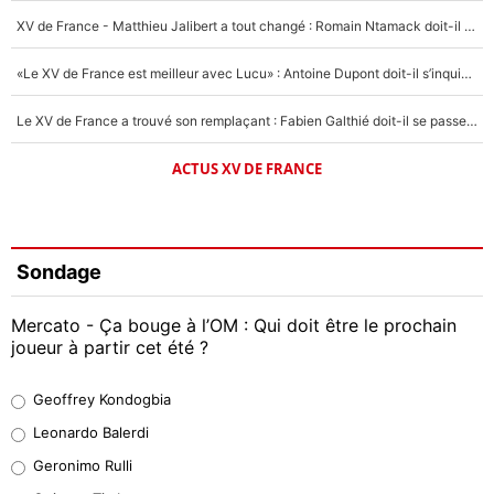
XV de France - Matthieu Jalibert a tout changé : Romain Ntamack doit-il s’inquiéter pour sa place à un an de la Coupe du monde ?
«Le XV de France est meilleur avec Lucu» : Antoine Dupont doit-il s’inquiéter pour sa place ?
Le XV de France a trouvé son remplaçant : Fabien Galthié doit-il se passer d'Antoine Dupont ?
ACTUS XV DE FRANCE
Sondage
Mercato - Ça bouge à l’OM : Qui doit être le prochain
joueur à partir cet été ?
Geoffrey Kondogbia
Geoffrey Kondogbia
38%
Leonardo Balerdi
Leonardo Balerdi
Geronimo Rulli
32%