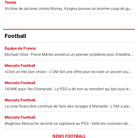
Tennis
Victime de racisme contre Murray, Kyrgios pousse un énorme coup de gueule !
Football
Équipe de France
Michael Olise : Pierre Ménès annonce un premier problème pour Zinedine Zidane en équipe de France
Mercato Football
«C’est un très bon choix» : L'OM fait une offre pour recruter un ancien joueur du PSG... et c'est validé dans l'After Foot !
Mercato Football
140M€ pour Yan Diomandé : Le PSG a dit non au transfert qui bat tous les records sur le mercato
Mercato Football
La crise financière continue de faire des ravages à Marseille : L’OM a placé 12 joueurs sur le marché des transferts… et ça pourrait lui rapporter près de 100M€ !
Mercato Football
Maghnes Akliouche raconte sa signature au PSG : Voilà les coulisses de son transfert de rêve à 50M€
NEWS FOOTBALL