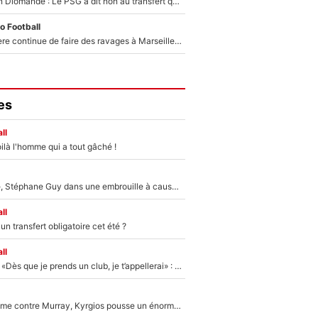
140M€ pour Yan Diomandé : Le PSG a dit non au transfert qui bat tous les records sur le mercato
o Football
La crise financière continue de faire des ravages à Marseille : L’OM a placé 12 joueurs sur le marché des transferts… et ça pourrait lui rapporter près de 100M€ !
es
ll
ilà l'homme qui a tout gâché !
«Détester à vie», Stéphane Guy dans une embrouille à cause du PSG !
ll
n transfert obligatoire cet été ?
ll
Mercato - OM - «Dès que je prends un club, je t’appellerai» : La promesse de Marcelino au moment de claquer la porte
Victime de racisme contre Murray, Kyrgios pousse un énorme coup de gueule !