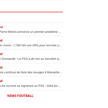
ce
Michael Olise : Pierre Ménès annonce un premier problème pour Zinedine Zidane en équipe de France
ll
«C’est un très bon choix» : L'OM fait une offre pour recruter un ancien joueur du PSG... et c'est validé dans l'After Foot !
ll
140M€ pour Yan Diomandé : Le PSG a dit non au transfert qui bat tous les records sur le mercato
ll
La crise financière continue de faire des ravages à Marseille : L’OM a placé 12 joueurs sur le marché des transferts… et ça pourrait lui rapporter près de 100M€ !
ll
Maghnes Akliouche raconte sa signature au PSG : Voilà les coulisses de son transfert de rêve à 50M€
NEWS FOOTBALL