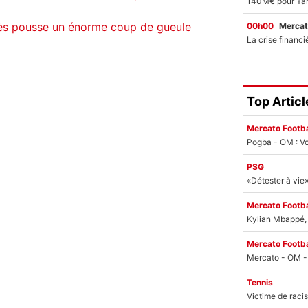
ès pousse un énorme coup de gueule
00h00
Mercat
Top Articl
Mercato Footba
Pogba - OM : Vo
PSG
Mercato Footba
Kylian Mbappé, u
Mercato Footba
Tennis