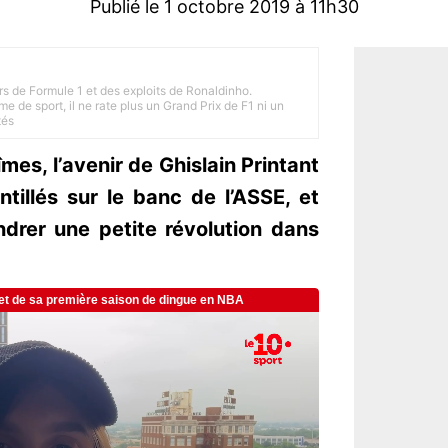
Publié le 1 octobre 2019 à 11h30
rs de Formule 1 et des exploits de Ronaldinho.
e de sport, il ne rate plus un Grand Prix de F1 ni un
tés
îmes, l’avenir de Ghislain Printant
ntillés sur le banc de l’ASSE, et
drer une petite révolution dans