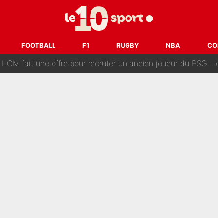
ès annonce un premier problème pour Zinedine Zidane en éq
 «impensable» et va entrer dans une nouvelle dimension : Gra
FOOTBALL
F1
RUGBY
NBA
CO
L'OM fait une offre pour recruter un ancien joueur du PSG... et
Le PSG a dit non au transfert qui bat tous les records sur 
e des ravages à Marseille : L’OM a placé 12 joueurs sur le marché des transferts… 