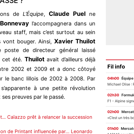
’ASSE ?
Claude Puel
tions de
L’Équipe
,
ne
 Bonnevay
l’accompagnera dans un
veau staff, mais c’est surtout au sein
Xavier Thuilot
s vont bouger. Ainsi,
e poste de directeur général laissé
Thuilot
cet été.
avait d’ailleurs déjà
Fil info
tre 2002 et 2009 et a donc côtoyé
r le banc lillois de 2002 à 2008. Par
04h00
Équipe
s’apparente à une petite révolution
02h30
Formul
it ses preuves par le passé.
02h00
Mercat
... Caïazzo prêt à relancer la succession
01h00
Mercato
ion de Printant influencée par… Leonardo