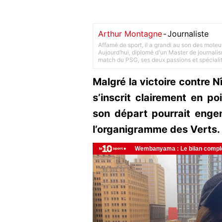
Arthur Montagne
-
Journaliste
Affamé de sport, il a grandi au son des moteu
Aujourd’hui, diplomé d'un Master de journalism
match du PSG, ses deux passions et spéciali
Malgré la victoire contre N
s’inscrit clairement en poi
son départ pourrait engen
l’organigramme des Verts.