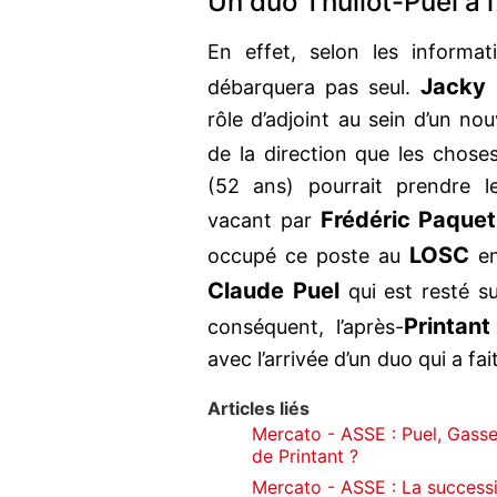
Un duo Thuilot-Puel à l
En effet, selon les informa
Jacky
débarquera pas seul.
rôle d’adjoint au sein d’un nou
de la direction que les chose
(52 ans) pourrait prendre l
Frédéric Paquet
vacant par
LOSC
occupé ce poste au
en
Claude Puel
qui est resté su
Printant
conséquent, l’après-
avec l’arrivée d’un duo qui a fa
Articles liés
Mercato - ASSE : Puel, Gasset
de Printant ?
Mercato - ASSE : La success