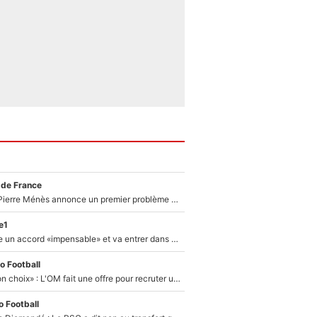
 de France
Michael Olise : Pierre Ménès annonce un premier problème pour Zinedine Zidane en équipe de France
e1
F1 - Alpine signe un accord «impensable» et va entrer dans une nouvelle dimension : Grande nouvelle pour Pierre Gasly !
o Football
«C’est un très bon choix» : L'OM fait une offre pour recruter un ancien joueur du PSG... et c'est validé dans l'After Foot !
 Football