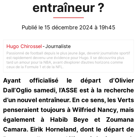
entraîneur ?
Publié le 15 décembre 2024 à 19h45
Hugo Chirossel
-
Journaliste
Passionné de football depuis le plus jeune âge, devenir journaliste sportif
est rapidement devenu une évidence pour Hugo. Il se découvrira plus
tard un amour pour la NBA, avant d’explorer d’autres horizons comme
ceux de la Formule 1 et de la NFL.
Ayant officialisé le départ d’Olivier
Dall’Oglio samedi, l’ASSE est à la recherche
d’un nouvel entraîneur. En ce sens, les Verts
penseraient toujours à Wilfried Nancy, mais
également à Habib Beye et Zoumana
Camara. Eirik Horneland, dont le départ de