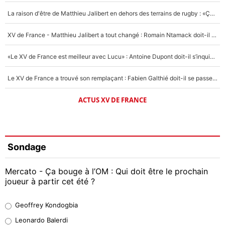
La raison d'être de Matthieu Jalibert en dehors des terrains de rugby : «Ça m'atteint autant que si tu touches à un membre de ma famille»
XV de France - Matthieu Jalibert a tout changé : Romain Ntamack doit-il s’inquiéter pour sa place à un an de la Coupe du monde ?
«Le XV de France est meilleur avec Lucu» : Antoine Dupont doit-il s’inquiéter pour sa place ?
Le XV de France a trouvé son remplaçant : Fabien Galthié doit-il se passer d'Antoine Dupont ?
ACTUS XV DE FRANCE
Sondage
Mercato - Ça bouge à l’OM : Qui doit être le prochain
joueur à partir cet été ?
Geoffrey Kondogbia
Geoffrey Kondogbia
38%
Leonardo Balerdi