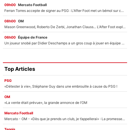
09h00
Mercato Football
Ferran Torres accepte de signer au PSG : L'After Foot met un bémol sur ce transfert, le champion du monde va couter trop cher ?
08h00
OM
Mason Greenwood, Roberto De Zerbi, Jonathan Clauss... L'After Foot explique pourquoi Medhi Benatia a craqué à l'OM !
06h00
Équipe de France
Un joueur snobé par Didier Deschamps a un gros coup à jouer en équipe de France : Zinedine Zidane a trouvé son numéro 9 ?
Top Articles
PSG
«Détester à vie», Stéphane Guy dans une embrouille à cause du PSG !
OM
«La vente était prévue», la grande annonce de l’OM
Mercato Football
Mercato - OM - «Dès que je prends un club, je t’appellerai» : La promesse de Marcelino au moment de claquer la porte
Tennis