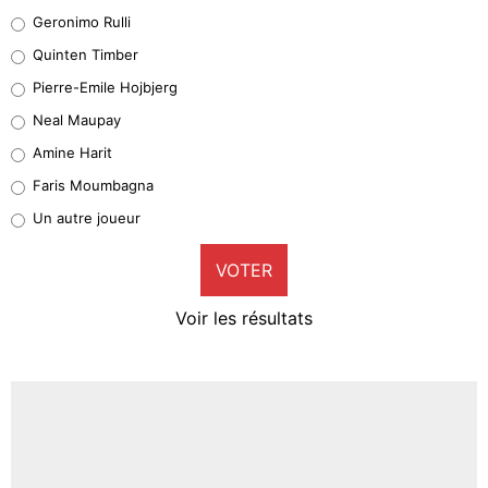
Leonardo Balerdi
Geronimo Rulli
32%
Quinten Timber
Geronimo Rulli
Pierre-Emile Hojbjerg
5%
Neal Maupay
Quinten Timber
Amine Harit
1%
Faris Moumbagna
Pierre-Emile Hojbjerg
Un autre joueur
9%
VOTER
Neal Maupay
4%
Voir les résultats
Amine Harit
3%
Faris Moumbagna
4%
Un autre joueur