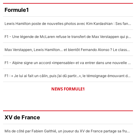
Formule1
Lewis Hamilton poste de nouvelles photos avec Kim Kardashian : Ses fans le voient déjà redevenir champion du monde de F1 grâce à elle !
F1 - Une légende de McLaren refuse le transfert de Max Verstappen qui pourrait «faire des vagues» et plomber l'ambiance dans l'équipe
Max Verstappen, Lewis Hamilton… et bientôt Fernando Alonso ? Le classement des pilotes les mieux payés en Formule 1 risque de changer !
F1 - Alpine signe un accord «impensable» et va entrer dans une nouvelle dimension : Grande nouvelle pour Pierre Gasly !
F1 : « Je lui ai fait un câlin, puis j’ai dû partir...», le témoignage émouvant de Max Verstappen sur sa fille
NEWS FORMULE1
XV de France
Mis de côté par Fabien Galthié, un joueur du XV de France partage sa frustration : «ils ne me l’ont pas dit tout de suite»