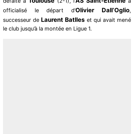
Toulouse
AS Saint-Etienne
défaite à
(2-1), l’
a
Olivier Dall’Oglio
officialisé le départ d’
,
Laurent Batlles
successeur de
et qui avait mené
le club jusqu’à la montée en Ligue 1.