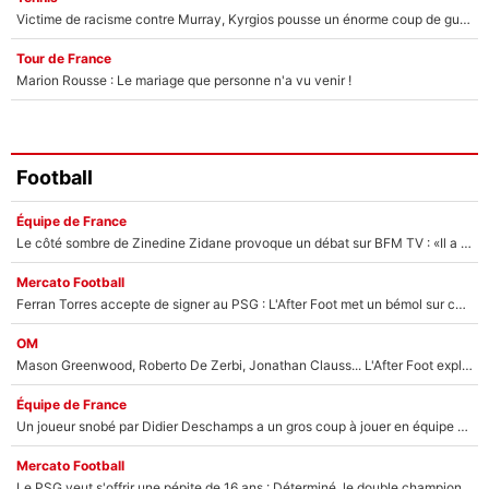
Victime de racisme contre Murray, Kyrgios pousse un énorme coup de gueule !
Tour de France
Marion Rousse : Le mariage que personne n'a vu venir !
Football
Équipe de France
Le côté sombre de Zinedine Zidane provoque un débat sur BFM TV : «Il a pris 14 cartons rouges»
Mercato Football
Ferran Torres accepte de signer au PSG : L'After Foot met un bémol sur ce transfert, le champion du monde va couter trop cher ?
OM
Mason Greenwood, Roberto De Zerbi, Jonathan Clauss... L'After Foot explique pourquoi Medhi Benatia a craqué à l'OM !
Équipe de France
Un joueur snobé par Didier Deschamps a un gros coup à jouer en équipe de France : Zinedine Zidane a trouvé son numéro 9 ?
Mercato Football
Le PSG veut s'offrir une pépite de 16 ans : Déterminé, le double champion d'Europe en titre est prêt à lâcher 40M€ pour celui que l'on compare déjà à Vinicius Jr !