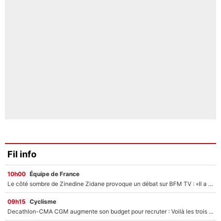
Fil info
10h00
Équipe de France
Le côté sombre de Zinedine Zidane provoque un débat sur BFM TV : «Il a pris 14 cartons rouges»
09h15
Cyclisme
Decathlon-CMA CGM augmente son budget pour recruter : Voilà les trois premiers coureurs qui font rejoindre Paul Seixas en 2027 !