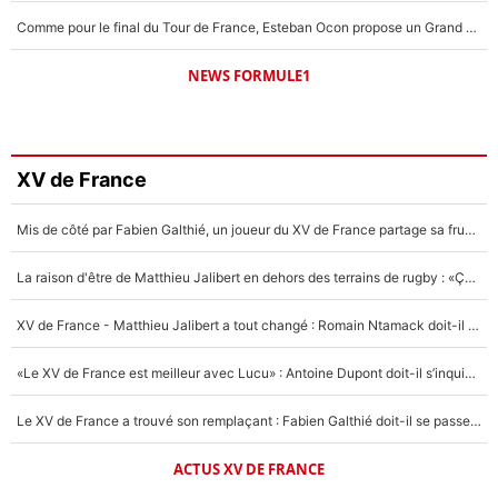
Comme pour le final du Tour de France, Esteban Ocon propose un Grand Prix de Formule 1 à Paris : «Autour de l’Arc de Triomphe, ce serait génial» !
NEWS FORMULE1
XV de France
Mis de côté par Fabien Galthié, un joueur du XV de France partage sa frustration : «ils ne me l’ont pas dit tout de suite»
La raison d'être de Matthieu Jalibert en dehors des terrains de rugby : «Ça m'atteint autant que si tu touches à un membre de ma famille»
XV de France - Matthieu Jalibert a tout changé : Romain Ntamack doit-il s’inquiéter pour sa place à un an de la Coupe du monde ?
«Le XV de France est meilleur avec Lucu» : Antoine Dupont doit-il s’inquiéter pour sa place ?
Le XV de France a trouvé son remplaçant : Fabien Galthié doit-il se passer d'Antoine Dupont ?
ACTUS XV DE FRANCE