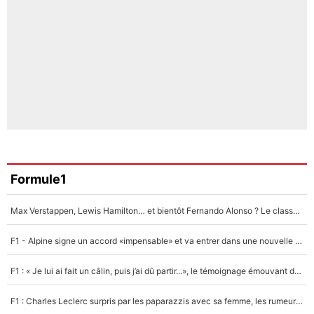
Formule1
Max Verstappen, Lewis Hamilton… et bientôt Fernando Alonso ? Le classement des pilotes les mieux payés en Formule 1 risque de changer !
F1 - Alpine signe un accord «impensable» et va entrer dans une nouvelle dimension : Grande nouvelle pour Pierre Gasly !
F1 : « Je lui ai fait un câlin, puis j’ai dû partir...», le témoignage émouvant de Max Verstappen sur sa fille
F1 : Charles Leclerc surpris par les paparazzis avec sa femme, les rumeurs étaient vraies !