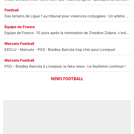
Football
Des terrains de Ligue 1 au tribunal pour violences conjugales : Un arbitre français encourt une peine de 18 mois de prison !
Équipe de France
Equipe de France : 10 jours après la nomination de Zinedine Zidane, c'est au tour de son fils de prendre un nouveau départ !
Mercato Football
EXCLU - Mercato - PSG : Bradley Barcola trop cher pour Liverpool
Mercato Football
PSG - Bradley Barcola à Liverpool, la fake news : Le feuilleton continue !
NEWS FOOTBALL