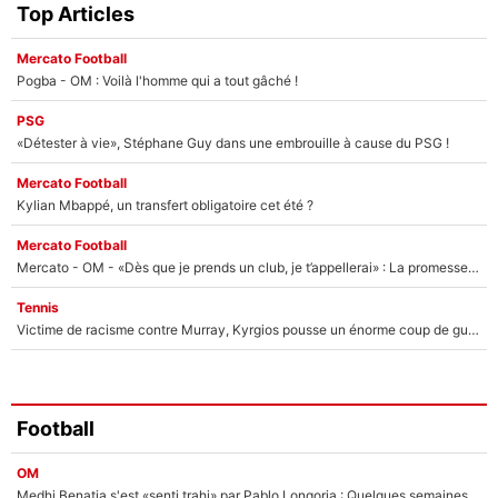
Top Articles
Mercato Football
Pogba - OM : Voilà l'homme qui a tout gâché !
PSG
«Détester à vie», Stéphane Guy dans une embrouille à cause du PSG !
Mercato Football
Kylian Mbappé, un transfert obligatoire cet été ?
Mercato Football
Mercato - OM - «Dès que je prends un club, je t’appellerai» : La promesse de Marcelino au moment de claquer la porte
Tennis
Victime de racisme contre Murray, Kyrgios pousse un énorme coup de gueule !
Football
OM
Medhi Benatia s'est «senti trahi» par Pablo Longoria : Quelques semaines après son départ, l'ancien directeur de football de l'OM règle ses comptes