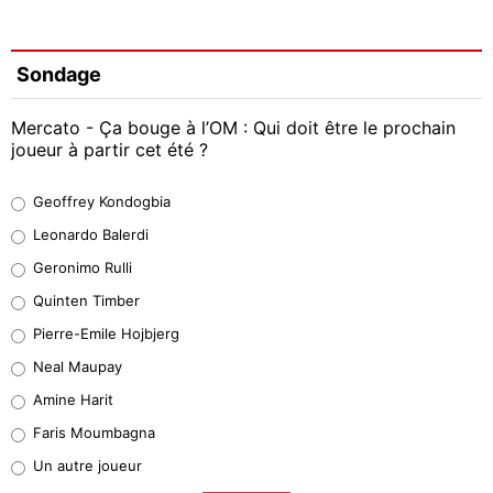
Sondage
Mercato - Ça bouge à l’OM : Qui doit être le prochain
joueur à partir cet été ?
Geoffrey Kondogbia
Geoffrey Kondogbia
38%
Leonardo Balerdi
Leonardo Balerdi
Geronimo Rulli
32%
Quinten Timber
Geronimo Rulli
Pierre-Emile Hojbjerg
5%
Neal Maupay
Quinten Timber
Amine Harit
1%
Faris Moumbagna
Pierre-Emile Hojbjerg
Un autre joueur
9%