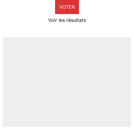
VOTER
Neal Maupay
4%
Voir les résultats
Amine Harit
3%
Faris Moumbagna
4%
Un autre joueur
5%
1615 personnes ont participé aux votes.