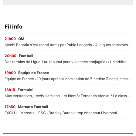
Fil info
21h00
OM
Medhi Benatia s'est «senti trahi» par Pablo Longoria : Quelques semaines après son départ, l'ancien directeur de football de l'OM règle ses comptes
20h00
Football
Des terrains de Ligue 1 au tribunal pour violences conjugales : Un arbitre français encourt une peine de 18 mois de prison !
19h00
Équipe de France
Equipe de France : 10 jours après la nomination de Zinedine Zidane, c'est au tour de son fils de prendre un nouveau départ !
18h15
Formule1
Max Verstappen, Lewis Hamilton… et bientôt Fernando Alonso ? Le classement des pilotes les mieux payés en Formule 1 risque de changer !
17h50
Mercato Football
EXCLU - Mercato - PSG : Bradley Barcola trop cher pour Liverpool