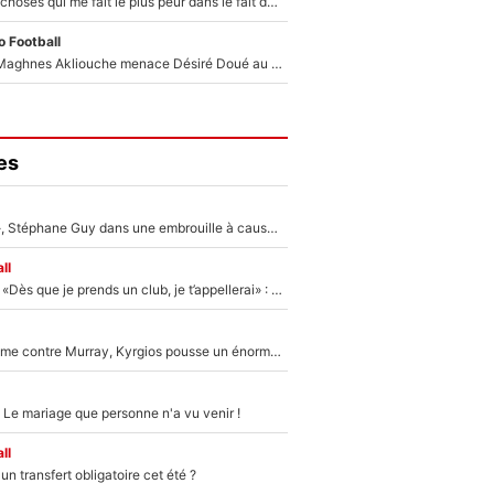
«C’est l'une des choses qui me fait le plus peur dans le fait de devenir maman» : En couple avec Antoine Dupont, Iris Mittenaere s'inquiète déjà pour ses futurs enfants !
 Football
Le transfert de Maghnes Akliouche menace Désiré Doué au PSG : «Je valide à 200%»
es
«Détester à vie», Stéphane Guy dans une embrouille à cause du PSG !
ll
Mercato - OM - «Dès que je prends un club, je t’appellerai» : La promesse de Marcelino au moment de claquer la porte
Victime de racisme contre Murray, Kyrgios pousse un énorme coup de gueule !
 Le mariage que personne n'a vu venir !
ll
n transfert obligatoire cet été ?