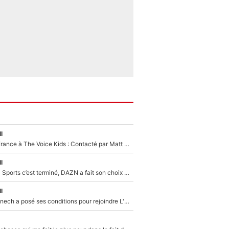
l
De l'équipe de France à The Voice Kids : Contacté par Matt Pokora, Kylian Mbappé a accepté de jouer un rôle inédit sur TF1 !
l
La Liga sur beIN Sports c’est terminé, DAZN a fait son choix pour Benjamin Da Silva et Omar Da Fonseca !
l
Raymond Domenech a posé ses conditions pour rejoindre L'EQUIPE du Soir : Il refuse de faire l'émission avec un autre chroniqueur !