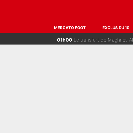
08h00
De l'équipe de France à The 
06h00
La Liga sur beIN Sports c’
MERCATO FOOT
EXCLUS DU 10
04h00
Raymond Domenech a posé ses c
02h30
«C’est l'une des choses qui me fait le
01h00
Le transfert de Maghnes A