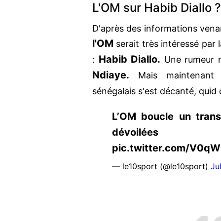
L'OM sur Habib Diallo ?
D'après des informations ven
l'OM
serait très intéressé par
Habib Diallo.
:
Une rumeur né
Ndiaye.
Mais maintenant qu
sénégalais s'est décanté, quid
L’OM boucle un trans
dévoilées http
pic.twitter.com/V0qW
— le10sport (@le10sport)
Ju