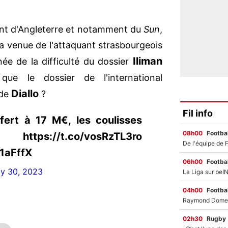
ant d'Angleterre et notamment du
Sun
,
 la venue de l'attaquant strasbourgeois
Iliman
e de la difficulté du dossier
e le dossier de l'international
Diallo
 de
?
Fil info
fert à 17 M€, les coulisses
08h00
Footbal
s://t.co/vosRzTL3ro
1aFffX
06h00
Footbal
ly 30, 2023
04h00
Footbal
02h30
Rugby