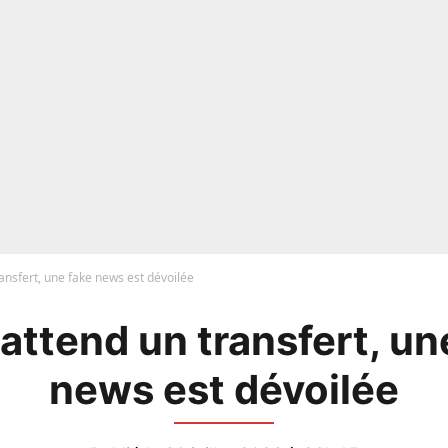
ansfert, une fake news est dévoilée
attend un transfert, un
news est dévoilée