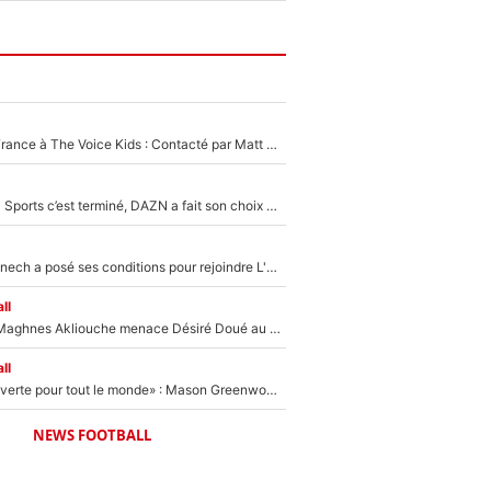
De l'équipe de France à The Voice Kids : Contacté par Matt Pokora, Kylian Mbappé a accepté de jouer un rôle inédit sur TF1 !
La Liga sur beIN Sports c’est terminé, DAZN a fait son choix pour Benjamin Da Silva et Omar Da Fonseca !
Raymond Domenech a posé ses conditions pour rejoindre L'EQUIPE du Soir : Il refuse de faire l'émission avec un autre chroniqueur !
ll
Le transfert de Maghnes Akliouche menace Désiré Doué au PSG : «Je valide à 200%»
ll
«La porte est ouverte pour tout le monde» : Mason Greenwood et Pierre-Emerick Aubameyang ont quitté l'OM, Amine Gouiri balance sur la suite du mercato et sur la réaction du vestiaire !
NEWS FOOTBALL