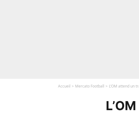
Accueil
Mercato Football
L’OM attend un tr
L’OM 