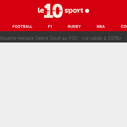
Voice Kids : Contacté par Matt Pokora, Kylian Mbappé a accepté
est terminé, DAZN a fait son choix pour Benjamin Da Silva et
FOOTBALL
F1
RUGBY
NBA
CO
onditions pour rejoindre L'EQUIPE du Soir : Il refuse de faire l'
 plus peur dans le fait de devenir maman» : En couple avec Antoine Dupont, Iris Mitte
kliouche menace Désiré Doué au PSG : «Je valide à 200%»