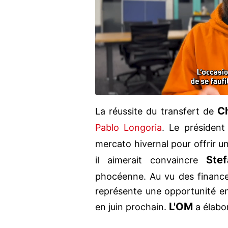
C
La réussite du transfert de
Pablo Longoria
. Le présiden
mercato hivernal pour offrir un
Ste
il aimerait convaincre
phocéenne. Au vu des finance
représente une opportunité en 
L'OM
en juin prochain.
a élabo