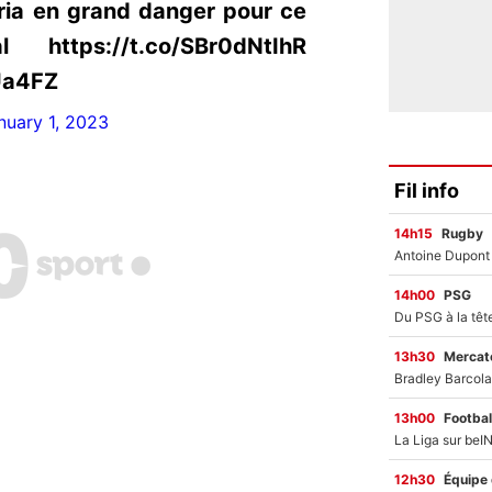
ria en grand danger pour ce
https://t.co/SBr0dNtIhR
OUa4FZ
nuary 1, 2023
Fil info
14h15
Rugby
14h00
PSG
13h30
Mercato
13h00
Footbal
12h30
Équipe