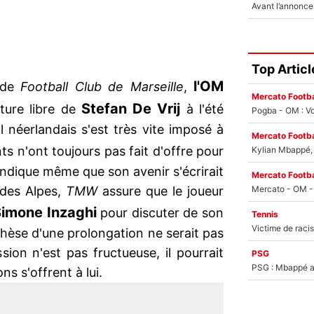
Top Articl
l'OM
s de
Football Club de Marseille
,
Mercato Footba
Stefan De Vrij
ature libre de
à l'été
Pogba - OM : Vo
 néerlandais s'est très vite imposé à
Mercato Footba
ts n'ont toujours pas fait d'offre pour
Kylian Mbappé, u
ndique même que son avenir s'écrirait
Mercato Footba
é des Alpes,
TMW
assure que le joueur
imone Inzaghi
pour discuter de son
Tennis
pothèse d'une prolongation ne serait pas
sion n'est pas fructueuse, il pourrait
PSG
PSG : Mbappé ac
ons s'offrent à lui.