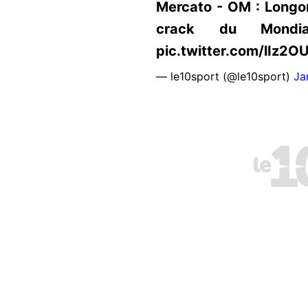
Mercato - OM : Longo
crack du Mondial 
pic.twitter.com/lIz2
— le10sport (@le10sport)
Ja