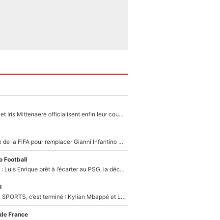
Antoine Dupont et Iris Mittenaere officialisent enfin leur couple : La photo qui enflamme les réseaux sociaux
Du PSG à la tête de la FIFA pour remplacer Gianni Infantino ? «Il serait un mauvais président», le patron de la Liga s'attaque à Nasser Al-Khelaïfi !
 Football
Bradley Barcola : Luis Enrique prêt à l’écarter au PSG, la décision qui va accélérer son transfert à Liverpool ?
l
La Liga sur beIN SPORTS, c’est terminé : Kylian Mbappé et Lamine Yamal changent de chaîne, «le moment était venu d'ouvrir un nouveau chapitre»
 de France