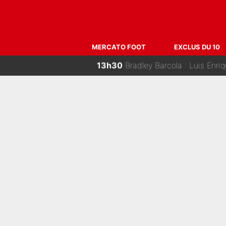
14h15
Antoine Dupont et Iris Mitte
14h00
Du PSG à la tête de la FIFA pour r
MERCATO FOOT
EXCLUS DU 10
13h30
Bradley Barcola : Luis Enriq
13h00
La Liga sur beIN SPORTS, c’est t
12h30
Avant l’annonce de sa premi