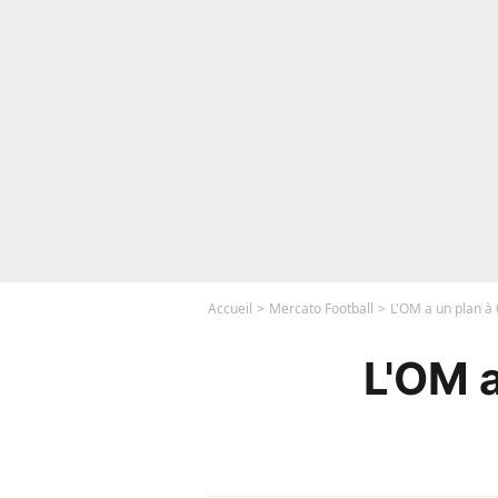
Accueil
Mercato Football
L'OM a un plan à
L'OM a