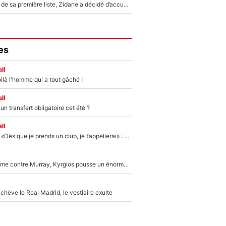
Avant l’annonce de sa première liste, Zidane a décidé d’accueillir une nouvelle tête en équipe de France
es
ll
ilà l'homme qui a tout gâché !
ll
n transfert obligatoire cet été ?
ll
Mercato - OM - «Dès que je prends un club, je t’appellerai» : La promesse de Marcelino au moment de claquer la porte
Victime de racisme contre Murray, Kyrgios pousse un énorme coup de gueule !
hève le Real Madrid, le vestiaire exulte