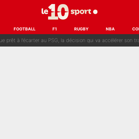
naere officialisent enfin leur couple : La photo qui enflamme 
emplacer Gianni Infantino ? «Il serait un mauvais président», le patron de
FOOTBALL
F1
RUGBY
NBA
CO
ue prêt à l’écarter au PSG, la décision qui va accélérer son tr
erminé : Kylian Mbappé et Lamine Yamal changent de chaîne, «le moment é
ère liste, Zidane a décidé d’accueillir une nouvelle tête en 