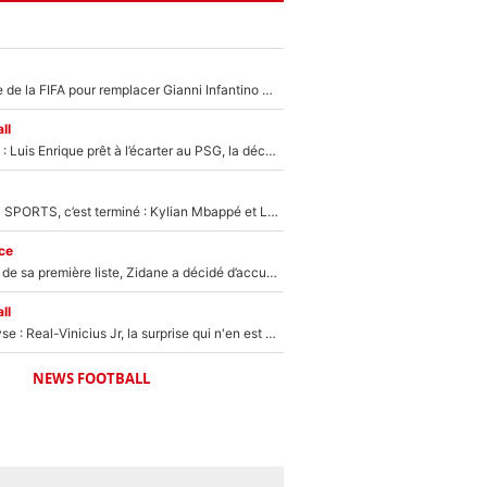
Du PSG à la tête de la FIFA pour remplacer Gianni Infantino ? «Il serait un mauvais président», le patron de la Liga s'attaque à Nasser Al-Khelaïfi !
ll
Bradley Barcola : Luis Enrique prêt à l’écarter au PSG, la décision qui va accélérer son transfert à Liverpool ?
La Liga sur beIN SPORTS, c’est terminé : Kylian Mbappé et Lamine Yamal changent de chaîne, «le moment était venu d'ouvrir un nouveau chapitre»
ce
Avant l’annonce de sa première liste, Zidane a décidé d’accueillir une nouvelle tête en équipe de France
ll
Mercato - Analyse : Real-Vinicius Jr, la surprise qui n'en est pas une...
NEWS FOOTBALL