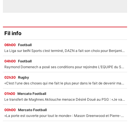
Fil info
06h00
Football
La Liga sur beIN Sports c’est terminé, DAZN a fait son choix pour Benjamin Da Silva et Omar Da Fonseca !
04h00
Football
Raymond Domenech a posé ses conditions pour rejoindre L'EQUIPE du Soir : Il refuse de faire l'émission avec un autre chroniqueur !
02h30
Rugby
«C’est l'une des choses qui me fait le plus peur dans le fait de devenir maman» : En couple avec Antoine Dupont, Iris Mittenaere s'inquiète déjà pour ses futurs enfants !
01h00
Mercato Football
Le transfert de Maghnes Akliouche menace Désiré Doué au PSG : «Je valide à 200%»
00h00
Mercato Football
«La porte est ouverte pour tout le monde» : Mason Greenwood et Pierre-Emerick Aubameyang ont quitté l'OM, Amine Gouiri balance sur la suite du mercato et sur la réaction du vestiaire !