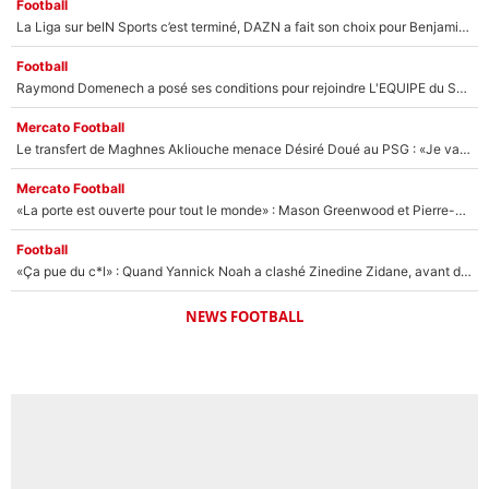
Football
La Liga sur beIN Sports c’est terminé, DAZN a fait son choix pour Benjamin Da Silva et Omar Da Fonseca !
Football
Raymond Domenech a posé ses conditions pour rejoindre L'EQUIPE du Soir : Il refuse de faire l'émission avec un autre chroniqueur !
Mercato Football
Le transfert de Maghnes Akliouche menace Désiré Doué au PSG : «Je valide à 200%»
Mercato Football
«La porte est ouverte pour tout le monde» : Mason Greenwood et Pierre-Emerick Aubameyang ont quitté l'OM, Amine Gouiri balance sur la suite du mercato et sur la réaction du vestiaire !
Football
«Ça pue du c*l» : Quand Yannick Noah a clashé Zinedine Zidane, avant de se faire recadrer par le nouveau sélectionneur de l'équipe de France !
NEWS FOOTBALL