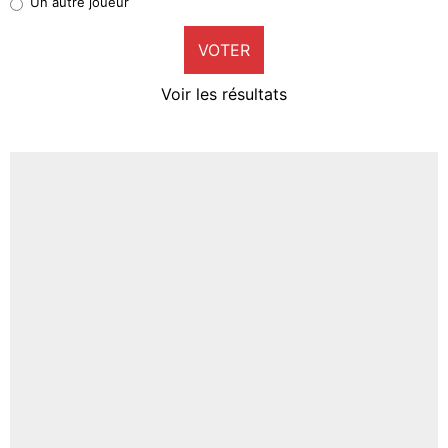
Un autre joueur
9%
VOTER
Neal Maupay
4%
Voir les résultats
Amine Harit
3%
Faris Moumbagna
4%
Un autre joueur
5%
1665 personnes ont participé aux votes.