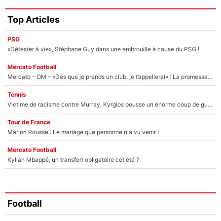
Top Articles
PSG
«Détester à vie», Stéphane Guy dans une embrouille à cause du PSG !
Mercato Football
Mercato - OM - «Dès que je prends un club, je t’appellerai» : La promesse de Marcelino au moment de claquer la porte
Tennis
Victime de racisme contre Murray, Kyrgios pousse un énorme coup de gueule !
Tour de France
Marion Rousse : Le mariage que personne n'a vu venir !
Mercato Football
Kylian Mbappé, un transfert obligatoire cet été ?
Football