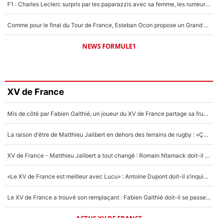
F1 : Charles Leclerc surpris par les paparazzis avec sa femme, les rumeurs étaient vraies !
Comme pour le final du Tour de France, Esteban Ocon propose un Grand Prix de Formule 1 à Paris : «Autour de l’Arc de Triomphe, ce serait génial» !
NEWS FORMULE1
XV de France
Mis de côté par Fabien Galthié, un joueur du XV de France partage sa frustration : «ils ne me l’ont pas dit tout de suite»
La raison d'être de Matthieu Jalibert en dehors des terrains de rugby : «Ça m'atteint autant que si tu touches à un membre de ma famille»
XV de France - Matthieu Jalibert a tout changé : Romain Ntamack doit-il s’inquiéter pour sa place à un an de la Coupe du monde ?
«Le XV de France est meilleur avec Lucu» : Antoine Dupont doit-il s’inquiéter pour sa place ?
Le XV de France a trouvé son remplaçant : Fabien Galthié doit-il se passer d'Antoine Dupont ?