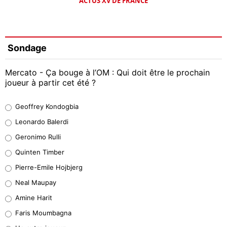
ACTUS XV DE FRANCE
Sondage
Mercato - Ça bouge à l’OM : Qui doit être le prochain
joueur à partir cet été ?
Geoffrey Kondogbia
Geoffrey Kondogbia
38%
Leonardo Balerdi
Leonardo Balerdi
Geronimo Rulli
32%
Quinten Timber
Geronimo Rulli
Pierre-Emile Hojbjerg
5%
Neal Maupay
Quinten Timber
Amine Harit
1%
Faris Moumbagna
Pierre-Emile Hojbjerg