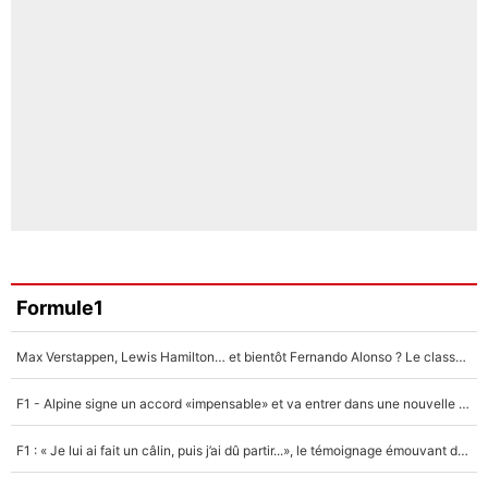
Formule1
Max Verstappen, Lewis Hamilton… et bientôt Fernando Alonso ? Le classement des pilotes les mieux payés en Formule 1 risque de changer !
F1 - Alpine signe un accord «impensable» et va entrer dans une nouvelle dimension : Grande nouvelle pour Pierre Gasly !
F1 : « Je lui ai fait un câlin, puis j’ai dû partir...», le témoignage émouvant de Max Verstappen sur sa fille