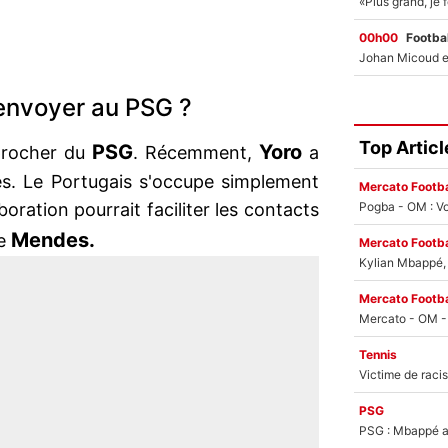
00h00
Footbal
'envoyer au PSG ?
Top Articl
PSG
Yoro
procher du
. Récemment,
a
es. Le Portugais s'occupe simplement
Mercato Footba
Pogba - OM : Vo
oration pourrait faciliter les contacts
Mendes.
de
Mercato Footba
Kylian Mbappé, u
Mercato Footba
Tennis
PSG
PSG : Mbappé ac