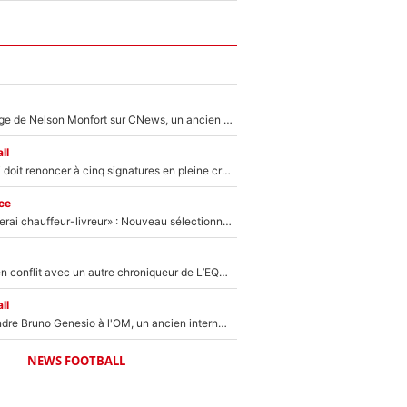
Après le dérapage de Nelson Monfort sur CNews, un ancien journaliste de France Télévisions relance la polémique sur les incendies en Gironde
ll
Grégory Lorenzi doit renoncer à cinq signatures en pleine crise financière : L’IA propose sept noms à l’OM pour un mercato réussi... à seulement 5M€ !
ce
«Plus grand, je ferai chauffeur-livreur» : Nouveau sélectionneur des Bleus, Zinédine Zidane s’était imaginé un avenir très différent lorsqu'il était enfant
Johan Micoud en conflit avec un autre chroniqueur de L’EQUIPE du Soir : «Pendant un moment, je ne les ai pas remis ensemble dans l'émission»
ll
Proche de rejoindre Bruno Genesio à l'OM, un ancien international français va finalement débarquer... sur RMC !
NEWS FOOTBALL