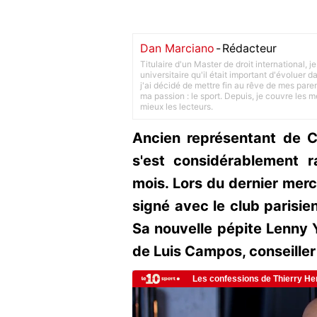
Dan Marciano
-
Rédacteur
Titulaire d'un Master de droit international,
universitaire qu'il était important d'évoluer
j'ai décidé de mettre fin au rêve de mes pare
ma passion : le sport. Depuis, je couvre les m
mieux les lecteurs.
Ancien représentant de C
s'est considérablement 
mois. Lors du dernier merc
signé avec le club parisien
Sa nouvelle pépite Lenny Y
de Luis Campos, conseiller