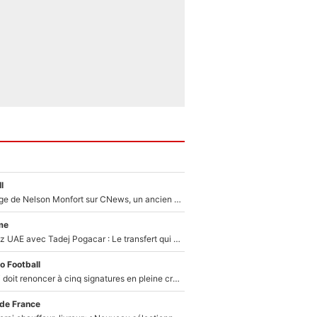
l
Après le dérapage de Nelson Monfort sur CNews, un ancien journaliste de France Télévisions relance la polémique sur les incendies en Gironde
me
Paul Seixas chez UAE avec Tadej Pogacar : Le transfert qui effraie le peloton, «c’est la pire des choses qui puisse arriver»
o Football
Grégory Lorenzi doit renoncer à cinq signatures en pleine crise financière : L’IA propose sept noms à l’OM pour un mercato réussi... à seulement 5M€ !
 de France