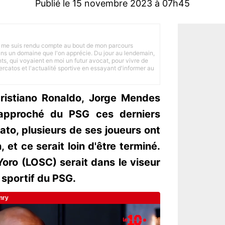
Publié le 15 novembre 2023 à 07h45
 je me suis rendu compte au bout de mon parcours
 dans un domaine que l'on apprécie. Du jour au lendemain,
nts, qui voyaient en moi un futur avocat, pour vivre de
ercatos et l'actualité sportive en essayant d'informer au
ristiano Ronaldo, Jorge Mendes
rapproché du PSG ces derniers
ato, plusieurs de ses joueurs ont
, et ce serait loin d'être terminé.
oro (LOSC) serait dans le viseur
 sportif du PSG.