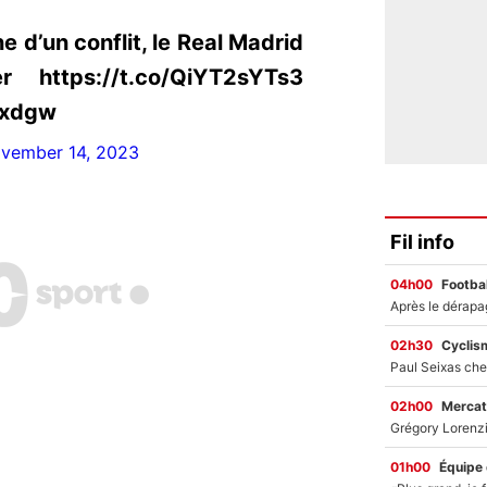
e d’un conflit, le Real Madrid
 https://t.co/QiYT2sYTs3
pxdgw
vember 14, 2023
Fil info
04h00
Footbal
02h30
Cyclis
02h00
Mercat
01h00
Équipe