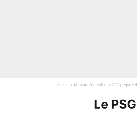
Accueil
Mercato Football
Le PSG prépare dé
Le PSG 