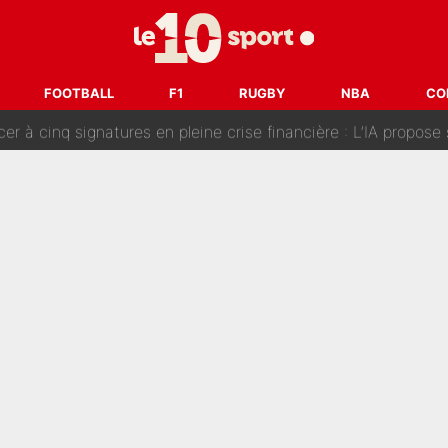
fort sur CNews, un ancien journaliste de France Télévisions relance la 
dej Pogacar : Le transfert qui effraie le peloton, «c’est la 
FOOTBALL
F1
RUGBY
NBA
CO
nq signatures en pleine crise financière : L’IA propose sept noms à l’OM po
reur» : Nouveau sélectionneur des Bleus, Zinédine Zidane s’était imaginé un av
 autre chroniqueur de L’EQUIPE du Soir : «Pendant un moment, je ne les 