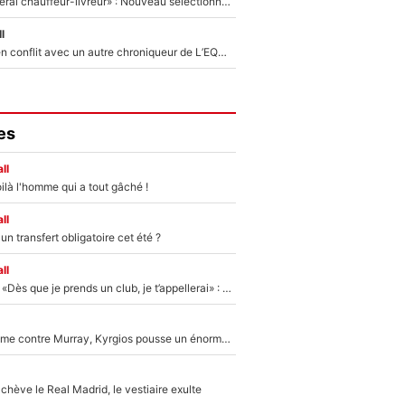
«Plus grand, je ferai chauffeur-livreur» : Nouveau sélectionneur des Bleus, Zinédine Zidane s’était imaginé un avenir très différent lorsqu'il était enfant
l
Johan Micoud en conflit avec un autre chroniqueur de L’EQUIPE du Soir : «Pendant un moment, je ne les ai pas remis ensemble dans l'émission»
es
ll
ilà l'homme qui a tout gâché !
ll
n transfert obligatoire cet été ?
ll
Mercato - OM - «Dès que je prends un club, je t’appellerai» : La promesse de Marcelino au moment de claquer la porte
Victime de racisme contre Murray, Kyrgios pousse un énorme coup de gueule !
hève le Real Madrid, le vestiaire exulte