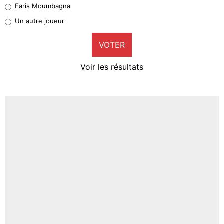
Faris Moumbagna
Pierre-Emile Hojbjerg
Un autre joueur
9%
VOTER
Neal Maupay
4%
Voir les résultats
Amine Harit
3%
Faris Moumbagna
5%
Un autre joueur
5%
1543 personnes ont participé aux votes.