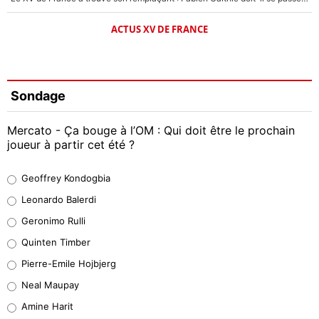
ACTUS XV DE FRANCE
Sondage
Mercato - Ça bouge à l’OM : Qui doit être le prochain
joueur à partir cet été ?
Geoffrey Kondogbia
Geoffrey Kondogbia
38%
Leonardo Balerdi
Leonardo Balerdi
Geronimo Rulli
32%
Quinten Timber
Geronimo Rulli
Pierre-Emile Hojbjerg
5%
Neal Maupay
Quinten Timber
Amine Harit
1%