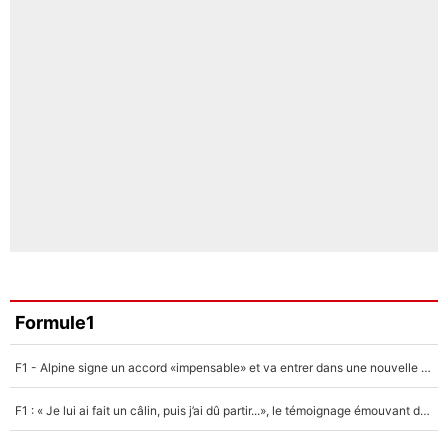
Formule1
F1 - Alpine signe un accord «impensable» et va entrer dans une nouvelle dimension : Grande nouvelle pour Pierre Gasly !
F1 : « Je lui ai fait un câlin, puis j’ai dû partir...», le témoignage émouvant de Max Verstappen sur sa fille