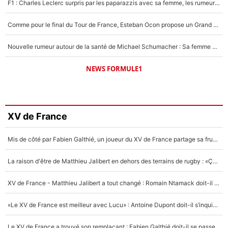
F1 : Charles Leclerc surpris par les paparazzis avec sa femme, les rumeurs étaient vraies !
Comme pour le final du Tour de France, Esteban Ocon propose un Grand Prix de Formule 1 à Paris : «Autour de l’Arc de Triomphe, ce serait génial» !
Nouvelle rumeur autour de la santé de Michael Schumacher : Sa femme Corinna sort du silence
NEWS FORMULE1
XV de France
Mis de côté par Fabien Galthié, un joueur du XV de France partage sa frustration : «ils ne me l’ont pas dit tout de suite»
La raison d'être de Matthieu Jalibert en dehors des terrains de rugby : «Ça m'atteint autant que si tu touches à un membre de ma famille»
XV de France - Matthieu Jalibert a tout changé : Romain Ntamack doit-il s’inquiéter pour sa place à un an de la Coupe du monde ?
«Le XV de France est meilleur avec Lucu» : Antoine Dupont doit-il s’inquiéter pour sa place ?
Le XV de France a trouvé son remplaçant : Fabien Galthié doit-il se passer d'Antoine Dupont ?