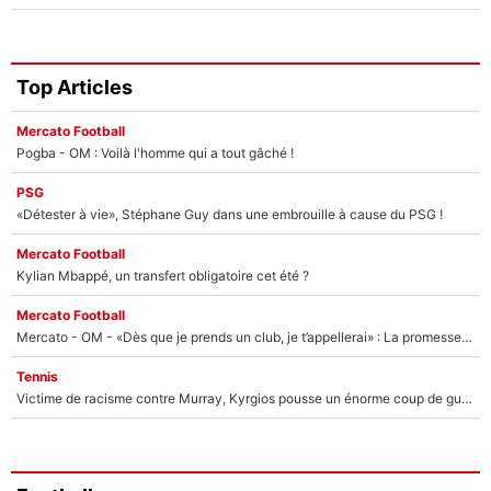
Top Articles
Mercato Football
Pogba - OM : Voilà l'homme qui a tout gâché !
PSG
«Détester à vie», Stéphane Guy dans une embrouille à cause du PSG !
Mercato Football
Kylian Mbappé, un transfert obligatoire cet été ?
Mercato Football
Mercato - OM - «Dès que je prends un club, je t’appellerai» : La promesse de Marcelino au moment de claquer la porte
Tennis
Victime de racisme contre Murray, Kyrgios pousse un énorme coup de gueule !