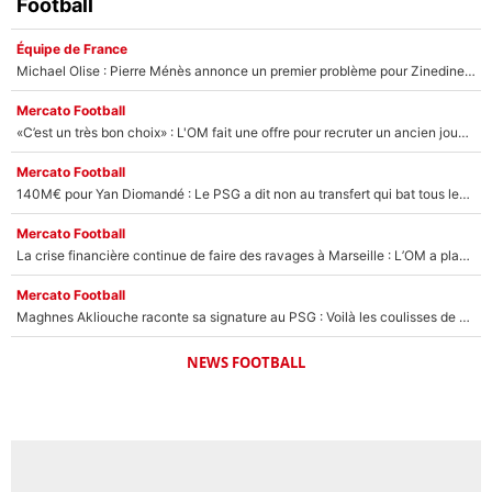
Football
Équipe de France
Michael Olise : Pierre Ménès annonce un premier problème pour Zinedine Zidane en équipe de France
Mercato Football
«C’est un très bon choix» : L'OM fait une offre pour recruter un ancien joueur du PSG... et c'est validé dans l'After Foot !
Mercato Football
140M€ pour Yan Diomandé : Le PSG a dit non au transfert qui bat tous les records sur le mercato
Mercato Football
La crise financière continue de faire des ravages à Marseille : L’OM a placé 12 joueurs sur le marché des transferts… et ça pourrait lui rapporter près de 100M€ !
Mercato Football
Maghnes Akliouche raconte sa signature au PSG : Voilà les coulisses de son transfert de rêve à 50M€
NEWS FOOTBALL