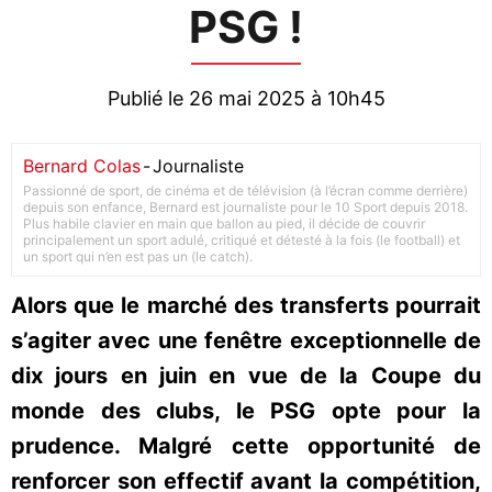
PSG !
Publié le 26 mai 2025 à 10h45
Bernard Colas
-
Journaliste
Passionné de sport, de cinéma et de télévision (à l’écran comme derrière)
depuis son enfance, Bernard est journaliste pour le 10 Sport depuis 2018.
Plus habile clavier en main que ballon au pied, il décide de couvrir
principalement un sport adulé, critiqué et détesté à la fois (le football) et
un sport qui n’en est pas un (le catch).
Alors que le marché des transferts pourrait
s’agiter avec une fenêtre exceptionnelle de
dix jours en juin en vue de la Coupe du
monde des clubs, le PSG opte pour la
prudence. Malgré cette opportunité de
renforcer son effectif avant la compétition,