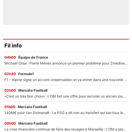
Fil info
04h00
Équipe de France
Michael Olise : Pierre Ménès annonce un premier problème pour Zinedine Zidane en équipe de France
02h30
Formule1
F1 - Alpine signe un accord «impensable» et va entrer dans une nouvelle dimension : Grande nouvelle pour Pierre Gasly !
02h00
Mercato Football
«C’est un très bon choix» : L'OM fait une offre pour recruter un ancien joueur du PSG... et c'est validé dans l'After Foot !
01h00
Mercato Football
140M€ pour Yan Diomandé : Le PSG a dit non au transfert qui bat tous les records sur le mercato
00h00
Mercato Football
La crise financière continue de faire des ravages à Marseille : L’OM a placé 12 joueurs sur le marché des transferts… et ça pourrait lui rapporter près de 100M€ !