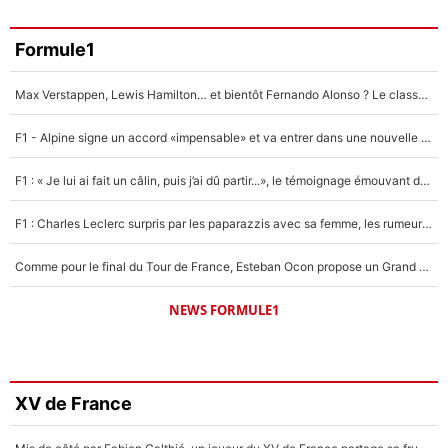
Formule1
Max Verstappen, Lewis Hamilton… et bientôt Fernando Alonso ? Le classement des pilotes les mieux payés en Formule 1 risque de changer !
F1 - Alpine signe un accord «impensable» et va entrer dans une nouvelle dimension : Grande nouvelle pour Pierre Gasly !
F1 : « Je lui ai fait un câlin, puis j’ai dû partir...», le témoignage émouvant de Max Verstappen sur sa fille
F1 : Charles Leclerc surpris par les paparazzis avec sa femme, les rumeurs étaient vraies !
Comme pour le final du Tour de France, Esteban Ocon propose un Grand Prix de Formule 1 à Paris : «Autour de l’Arc de Triomphe, ce serait génial» !
NEWS FORMULE1
XV de France