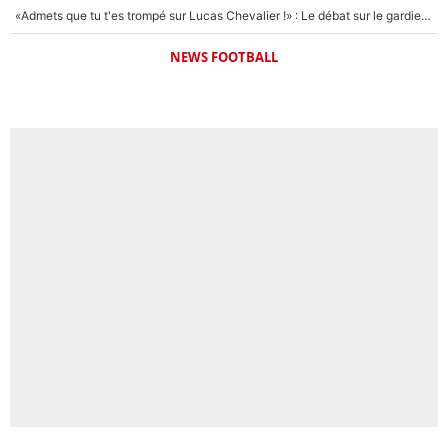
«Admets que tu t'es trompé sur Lucas Chevalier !» : Le débat sur le gardien du PSG vire au clash à l'After Foot
NEWS FOOTBALL