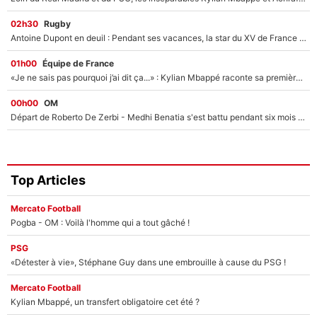
02h30
Rugby
Antoine Dupont en deuil : Pendant ses vacances, la star du XV de France a perdu sa grand-mère
01h00
Équipe de France
«Je ne sais pas pourquoi j’ai dit ça...» : Kylian Mbappé raconte sa première rencontre avec Zinédine Zidane (et c’est très drôle)
00h00
OM
Départ de Roberto De Zerbi - Medhi Benatia s'est battu pendant six mois pour le retenir à l'OM, le PSG a été le naufrage de trop : «Je pars avec toi»
Top Articles
Mercato Football
Pogba - OM : Voilà l'homme qui a tout gâché !
PSG
«Détester à vie», Stéphane Guy dans une embrouille à cause du PSG !
Mercato Football
Kylian Mbappé, un transfert obligatoire cet été ?