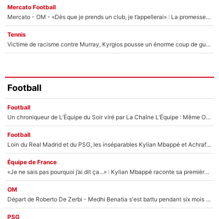
Mercato Football
Mercato - OM - «Dès que je prends un club, je t’appellerai» : La promesse de Marcelino au moment de claquer la porte
Tennis
Victime de racisme contre Murray, Kyrgios pousse un énorme coup de gueule !
Football
Football
Un chroniqueur de L’Équipe du Soir viré par La Chaîne L’Équipe : Même Olivier Ménard n’avait pas pu empêcher son départ, «je l’ai appris sur Twitter, je l’ai vécu assez mal»
Football
Loin du Real Madrid et du PSG, les inséparables Kylian Mbappé et Achraf Hakimi changent d'équipe le temps d'une journée !
Équipe de France
«Je ne sais pas pourquoi j’ai dit ça...» : Kylian Mbappé raconte sa première rencontre avec Zinédine Zidane (et c’est très drôle)
OM
Départ de Roberto De Zerbi - Medhi Benatia s'est battu pendant six mois pour le retenir à l'OM, le PSG a été le naufrage de trop : «Je pars avec toi»
PSG