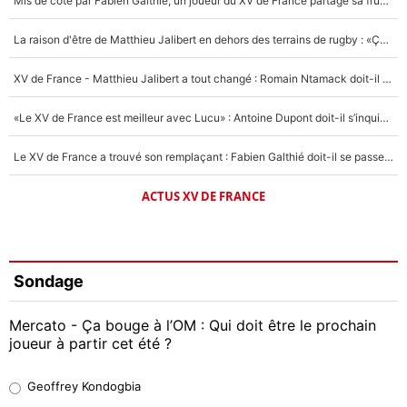
Mis de côté par Fabien Galthié, un joueur du XV de France partage sa frustration : «ils ne me l’ont pas dit tout de suite»
La raison d'être de Matthieu Jalibert en dehors des terrains de rugby : «Ça m'atteint autant que si tu touches à un membre de ma famille»
XV de France - Matthieu Jalibert a tout changé : Romain Ntamack doit-il s’inquiéter pour sa place à un an de la Coupe du monde ?
«Le XV de France est meilleur avec Lucu» : Antoine Dupont doit-il s’inquiéter pour sa place ?
Le XV de France a trouvé son remplaçant : Fabien Galthié doit-il se passer d'Antoine Dupont ?
ACTUS XV DE FRANCE
Sondage
Mercato - Ça bouge à l’OM : Qui doit être le prochain
joueur à partir cet été ?
Geoffrey Kondogbia
Geoffrey Kondogbia
38%