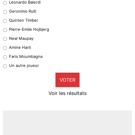
Leonardo Balerdi
Leonardo Balerdi
Geronimo Rulli
32%
Quinten Timber
Geronimo Rulli
Pierre-Emile Hojbjerg
5%
Neal Maupay
Quinten Timber
Amine Harit
1%
Faris Moumbagna
Pierre-Emile Hojbjerg
Un autre joueur
9%
VOTER
Neal Maupay
4%
Voir les résultats
Amine Harit
3%
Faris Moumbagna
4%
Un autre joueur