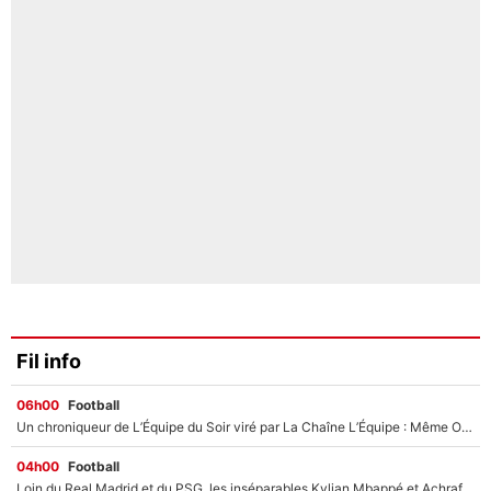
Fil info
06h00
Football
Un chroniqueur de L’Équipe du Soir viré par La Chaîne L’Équipe : Même Olivier Ménard n’avait pas pu empêcher son départ, «je l’ai appris sur Twitter, je l’ai vécu assez mal»
04h00
Football
Loin du Real Madrid et du PSG, les inséparables Kylian Mbappé et Achraf Hakimi changent d'équipe le temps d'une journée !