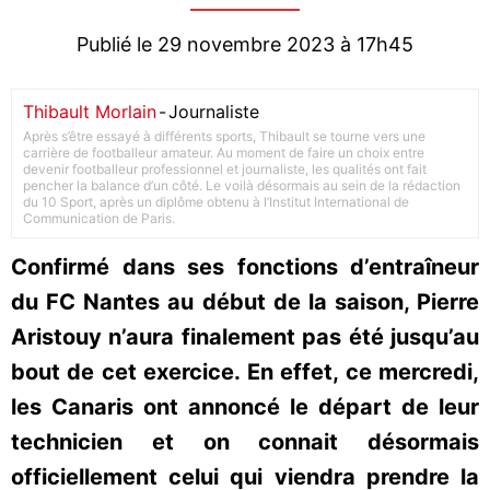
Publié le 29 novembre 2023 à 17h45
Thibault Morlain
-
Journaliste
Après s’être essayé à différents sports, Thibault se tourne vers une
carrière de footballeur amateur. Au moment de faire un choix entre
devenir footballeur professionnel et journaliste, les qualités ont fait
pencher la balance d’un côté. Le voilà désormais au sein de la rédaction
du 10 Sport, après un diplôme obtenu à l’Institut International de
Communication de Paris.
Confirmé dans ses fonctions d’entraîneur
du FC Nantes au début de la saison, Pierre
Aristouy n’aura finalement pas été jusqu’au
bout de cet exercice. En effet, ce mercredi,
les Canaris ont annoncé le départ de leur
technicien et on connait désormais
officiellement celui qui viendra prendre la