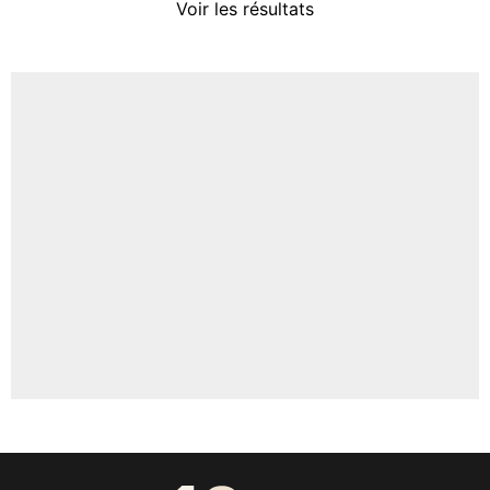
Voir les résultats
Amine Harit
3%
Faris Moumbagna
4%
Un autre joueur
5%
1674 personnes ont participé aux votes.