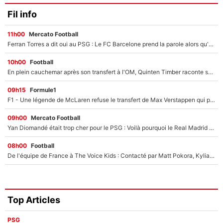
Fil info
11h00
Mercato Football
Ferran Torres a dit oui au PSG : Le FC Barcelone prend la parole alors qu'un transfert de l'attaquant espagnol prend forme
10h00
Football
En plein cauchemar après son transfert à l'OM, Quinten Timber raconte ses doutes après sa signature à Marseille
09h15
Formule1
F1 - Une légende de McLaren refuse le transfert de Max Verstappen qui pourrait «faire des vagues» et plomber l'ambiance dans l'équipe
09h00
Mercato Football
Yan Diomandé était trop cher pour le PSG : Voilà pourquoi le Real Madrid a accepté de payer la somme record de 140M€ pour boucler son transfert !
08h00
Football
De l'équipe de France à The Voice Kids : Contacté par Matt Pokora, Kylian Mbappé a accepté de jouer un rôle inédit sur TF1 !
Top Articles
PSG