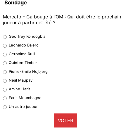
Sondage
Mercato - Ça bouge à l’OM : Qui doit être le prochain
joueur à partir cet été ?
Geoffrey Kondogbia
Geoffrey Kondogbia
38%
Leonardo Balerdi
Leonardo Balerdi
Geronimo Rulli
32%
Quinten Timber
Geronimo Rulli
Pierre-Emile Hojbjerg
5%
Neal Maupay
Quinten Timber
Amine Harit
1%
Faris Moumbagna
Pierre-Emile Hojbjerg
Un autre joueur
9%
VOTER
Neal Maupay
4%