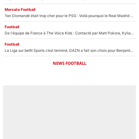
Mercato Football
Yan Diomandé était trop cher pour le PSG : Voilà pourquoi le Real Madrid a accepté de payer la somme record de 140M€ pour boucler son transfert !
Football
De l'équipe de France à The Voice Kids : Contacté par Matt Pokora, Kylian Mbappé a accepté de jouer un rôle inédit sur TF1 !
Football
La Liga sur beIN Sports c’est terminé, DAZN a fait son choix pour Benjamin Da Silva et Omar Da Fonseca !
NEWS FOOTBALL