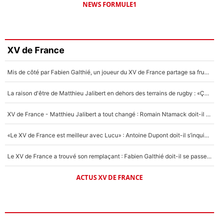
NEWS FORMULE1
XV de France
Mis de côté par Fabien Galthié, un joueur du XV de France partage sa frustration : «ils ne me l’ont pas dit tout de suite»
La raison d'être de Matthieu Jalibert en dehors des terrains de rugby : «Ça m'atteint autant que si tu touches à un membre de ma famille»
XV de France - Matthieu Jalibert a tout changé : Romain Ntamack doit-il s’inquiéter pour sa place à un an de la Coupe du monde ?
«Le XV de France est meilleur avec Lucu» : Antoine Dupont doit-il s’inquiéter pour sa place ?
Le XV de France a trouvé son remplaçant : Fabien Galthié doit-il se passer d'Antoine Dupont ?
ACTUS XV DE FRANCE