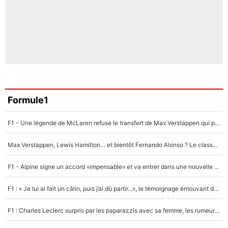
Formule1
F1 - Une légende de McLaren refuse le transfert de Max Verstappen qui pourrait «faire des vagues» et plomber l'ambiance dans l'équipe
Max Verstappen, Lewis Hamilton… et bientôt Fernando Alonso ? Le classement des pilotes les mieux payés en Formule 1 risque de changer !
F1 - Alpine signe un accord «impensable» et va entrer dans une nouvelle dimension : Grande nouvelle pour Pierre Gasly !
F1 : « Je lui ai fait un câlin, puis j’ai dû partir...», le témoignage émouvant de Max Verstappen sur sa fille
F1 : Charles Leclerc surpris par les paparazzis avec sa femme, les rumeurs étaient vraies !