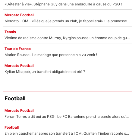
«Détester à vie», Stéphane Guy dans une embrouille à cause du PSG !
Mercato Football
Mercato - OM - «Dès que je prends un club, je t’appellerai» : La promesse de Marcelino au moment de claquer la porte
Tennis
Victime de racisme contre Murray, Kyrgios pousse un énorme coup de gueule !
Tour de France
Marion Rousse : Le mariage que personne n'a vu venir !
Mercato Football
Kylian Mbappé, un transfert obligatoire cet été ?
Football
Mercato Football
Ferran Torres a dit oui au PSG : Le FC Barcelone prend la parole alors qu'un transfert de l'attaquant espagnol prend forme
Football
En plein cauchemar après son transfert à l'OM, Quinten Timber raconte ses doutes après sa signature à Marseille