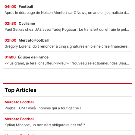
04h00
Football
Après le dérapage de Nelson Monfort sur CNews, un ancien journaliste de France Télévisions relance la polémique sur les incendies en Gironde
02h30
Cyclisme
Paul Seixas chez UAE avec Tadej Pogacar : Le transfert qui effraie le peloton, «c’est la pire des choses qui puisse arriver»
02h00
Mercato Football
Grégory Lorenzi doit renoncer à cinq signatures en pleine crise financière : L’IA propose sept noms à l’OM pour un mercato réussi... à seulement 5M€ !
01h00
Équipe de France
«Plus grand, je ferai chauffeur-livreur» : Nouveau sélectionneur des Bleus, Zinédine Zidane s’était imaginé un avenir très différent lorsqu'il était enfant
Top Articles
Mercato Football
Pogba - OM : Voilà l'homme qui a tout gâché !
Mercato Football
Kylian Mbappé, un transfert obligatoire cet été ?