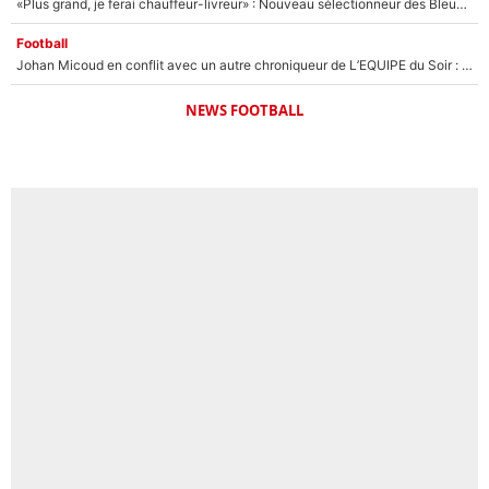
«Plus grand, je ferai chauffeur-livreur» : Nouveau sélectionneur des Bleus, Zinédine Zidane s’était imaginé un avenir très différent lorsqu'il était enfant
Football
Johan Micoud en conflit avec un autre chroniqueur de L’EQUIPE du Soir : «Pendant un moment, je ne les ai pas remis ensemble dans l'émission»
NEWS FOOTBALL