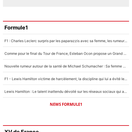
Formule1
F1 : Charles Leclerc surpris par les paparazzis avec sa femme, les rumeurs étaient vraies !
Comme pour le final du Tour de France, Esteban Ocon propose un Grand Prix de Formule 1 à Paris : «Autour de l’Arc de Triomphe, ce serait génial» !
Nouvelle rumeur autour de la santé de Michael Schumacher : Sa femme Corinna sort du silence
F1 - Lewis Hamilton victime de harcèlement, la discipline qui lui a évité le pire : «J'aurais probablement mal tourné»
Lewis Hamilton : Le talent inattendu dévoilé sur les réseaux sociaux qui a impressionné Kim Kardashian pendant leurs vacances en amoureux !
NEWS FORMULE1
XV de France