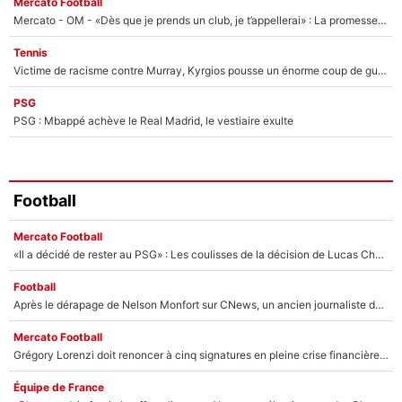
Mercato Football
Mercato - OM - «Dès que je prends un club, je t’appellerai» : La promesse de Marcelino au moment de claquer la porte
Tennis
Victime de racisme contre Murray, Kyrgios pousse un énorme coup de gueule !
PSG
PSG : Mbappé achève le Real Madrid, le vestiaire exulte
Football
Mercato Football
«Il a décidé de rester au PSG» : Les coulisses de la décision de Lucas Chevalier pour son transfert
Football
Après le dérapage de Nelson Monfort sur CNews, un ancien journaliste de France Télévisions relance la polémique sur les incendies en Gironde
Mercato Football
Grégory Lorenzi doit renoncer à cinq signatures en pleine crise financière : L’IA propose sept noms à l’OM pour un mercato réussi... à seulement 5M€ !
Équipe de France