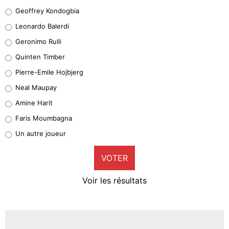
Geoffrey Kondogbia
Geoffrey Kondogbia
38%
Leonardo Balerdi
Leonardo Balerdi
Geronimo Rulli
32%
Quinten Timber
Geronimo Rulli
Pierre-Emile Hojbjerg
4%
Neal Maupay
Quinten Timber
Amine Harit
1%
Faris Moumbagna
Pierre-Emile Hojbjerg
Un autre joueur
9%
VOTER
Neal Maupay
4%
Voir les résultats
Amine Harit
3%
Faris Moumbagna