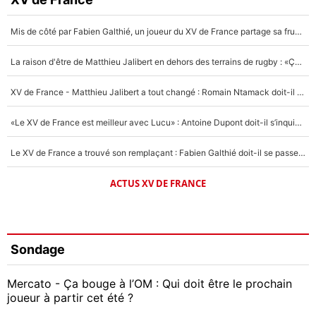
Mis de côté par Fabien Galthié, un joueur du XV de France partage sa frustration : «ils ne me l’ont pas dit tout de suite»
La raison d'être de Matthieu Jalibert en dehors des terrains de rugby : «Ça m'atteint autant que si tu touches à un membre de ma famille»
XV de France - Matthieu Jalibert a tout changé : Romain Ntamack doit-il s’inquiéter pour sa place à un an de la Coupe du monde ?
«Le XV de France est meilleur avec Lucu» : Antoine Dupont doit-il s’inquiéter pour sa place ?
Le XV de France a trouvé son remplaçant : Fabien Galthié doit-il se passer d'Antoine Dupont ?
ACTUS XV DE FRANCE
Sondage
Mercato - Ça bouge à l’OM : Qui doit être le prochain
joueur à partir cet été ?