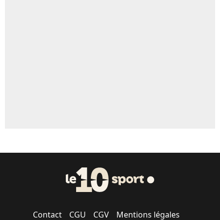
4%
Un autre joueur
5%
1462 personnes ont participé aux votes.
Contact
CGU
CGV
Mentions légales