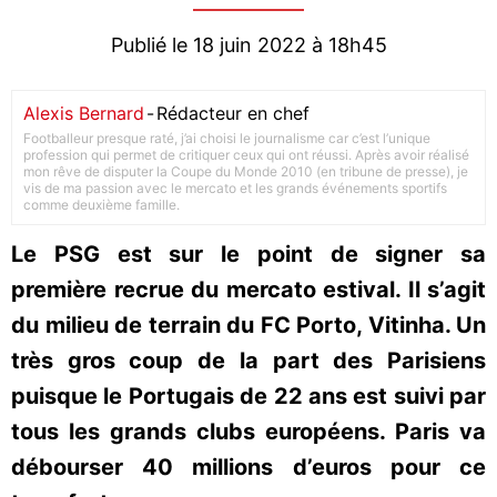
Publié le 18 juin 2022 à 18h45
Alexis Bernard
-
Rédacteur en chef
Footballeur presque raté, j’ai choisi le journalisme car c’est l’unique
profession qui permet de critiquer ceux qui ont réussi. Après avoir réalisé
mon rêve de disputer la Coupe du Monde 2010 (en tribune de presse), je
vis de ma passion avec le mercato et les grands événements sportifs
comme deuxième famille.
Le PSG est sur le point de signer sa
première recrue du mercato estival. Il s’agit
du milieu de terrain du FC Porto, Vitinha. Un
très gros coup de la part des Parisiens
puisque le Portugais de 22 ans est suivi par
tous les grands clubs européens. Paris va
débourser 40 millions d’euros pour ce