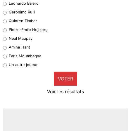
Leonardo Balerdi
Leonardo Balerdi
Geronimo Rulli
32%
Quinten Timber
Geronimo Rulli
Pierre-Emile Hojbjerg
5%
Neal Maupay
Quinten Timber
Amine Harit
1%
Faris Moumbagna
Pierre-Emile Hojbjerg
Un autre joueur
9%
VOTER
Neal Maupay
4%
Voir les résultats
Amine Harit
3%
Faris Moumbagna
4%