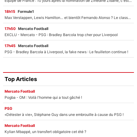
Equipe de France : 10 jours après la nomination de Zinedine Zidane, c'est au tour de son fils de prendre un nouveau départ !
18h15
Formule1
Max Verstappen, Lewis Hamilton… et bientôt Fernando Alonso ? Le classement des pilotes les mieux payés en Formule 1 risque de changer !
17h50
Mercato Football
EXCLU - Mercato - PSG : Bradley Barcola trop cher pour Liverpool
17h45
Mercato Football
PSG - Bradley Barcola à Liverpool, la fake news : Le feuilleton continue !
Top Articles
Mercato Football
Pogba - OM : Voilà l'homme qui a tout gâché !
PSG
«Détester à vie», Stéphane Guy dans une embrouille à cause du PSG !
Mercato Football
Kylian Mbappé, un transfert obligatoire cet été ?