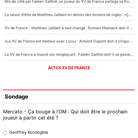
Mis de côté par Fabien Galthié, un joueur du XV de France partage sa frustration : «ils ne me l’ont pas dit tout de suite»
La raison d'être de Matthieu Jalibert en dehors des terrains de rugby : «Ça m'atteint autant que si tu touches à un membre de ma famille»
XV de France - Matthieu Jalibert a tout changé : Romain Ntamack doit-il s’inquiéter pour sa place à un an de la Coupe du monde ?
«Le XV de France est meilleur avec Lucu» : Antoine Dupont doit-il s’inquiéter pour sa place ?
Le XV de France a trouvé son remplaçant : Fabien Galthié doit-il se passer d'Antoine Dupont ?
ACTUS XV DE FRANCE
Sondage
Mercato - Ça bouge à l’OM : Qui doit être le prochain
joueur à partir cet été ?
Geoffrey Kondogbia
Geoffrey Kondogbia
38%