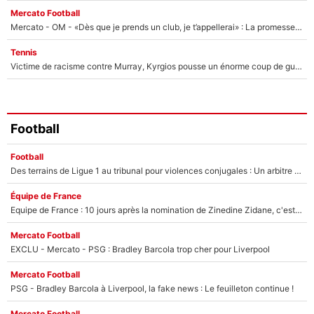
Mercato Football
Mercato - OM - «Dès que je prends un club, je t’appellerai» : La promesse de Marcelino au moment de claquer la porte
Tennis
Victime de racisme contre Murray, Kyrgios pousse un énorme coup de gueule !
Football
Football
Des terrains de Ligue 1 au tribunal pour violences conjugales : Un arbitre français encourt une peine de 18 mois de prison !
Équipe de France
Equipe de France : 10 jours après la nomination de Zinedine Zidane, c'est au tour de son fils de prendre un nouveau départ !
Mercato Football
EXCLU - Mercato - PSG : Bradley Barcola trop cher pour Liverpool
Mercato Football
PSG - Bradley Barcola à Liverpool, la fake news : Le feuilleton continue !
Mercato Football