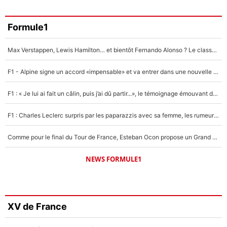
Formule1
Max Verstappen, Lewis Hamilton… et bientôt Fernando Alonso ? Le classement des pilotes les mieux payés en Formule 1 risque de changer !
F1 - Alpine signe un accord «impensable» et va entrer dans une nouvelle dimension : Grande nouvelle pour Pierre Gasly !
F1 : « Je lui ai fait un câlin, puis j’ai dû partir...», le témoignage émouvant de Max Verstappen sur sa fille
F1 : Charles Leclerc surpris par les paparazzis avec sa femme, les rumeurs étaient vraies !
Comme pour le final du Tour de France, Esteban Ocon propose un Grand Prix de Formule 1 à Paris : «Autour de l’Arc de Triomphe, ce serait génial» !
NEWS FORMULE1
XV de France